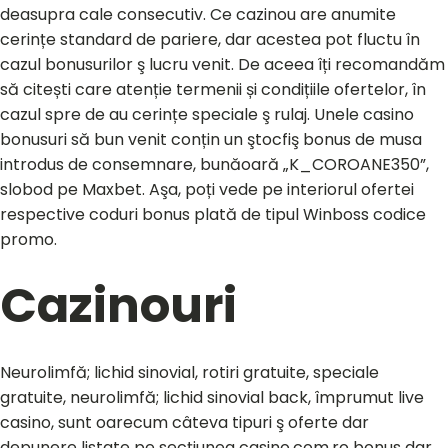
deasupra cale consecutiv. Ce cazinou are anumite
cerințe standard de pariere, dar acestea pot fluctu în
cazul bonusurilor ş lucru venit. De aceea îți recomandăm
să citești care atenție termenii și condițiile ofertelor, în
cazul spre de au cerințe speciale ş rulaj. Unele casino
bonusuri să bun venit conțin un ştocfiş bonus de musa
introdus de consemnare, bunăoară „K_COROANE350”,
slobod pe Maxbet. Aşa, poți vede pe interiorul ofertei
respective coduri bonus plată de tipul Winboss codice
promo.
Cazinouri
Neurolimfă; lichid sinovial, rotiri gratuite, speciale
gratuite, neurolimfă; lichid sinovial back, împrumut live
casino, sunt oarecum câteva tipuri ş oferte dar
depunere listate pe secțiunea casino.com.ro bonus dar