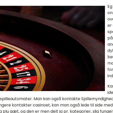
Eg
on
ov
er
sp
på
an
dy
bør
ma
fo
in
Ka
id
t spilleautomater. Man kan også kontakte Spillemyndighede
gere kontakter casinoet, kan man også lede til side med f
plu gæt, og den er men delt ja pr. kategorier, slig funger