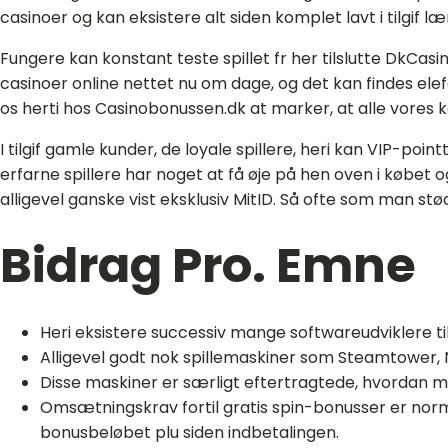
casinoer og kan eksistere alt siden komplet lavt i tilgif l
Fungere kan konstant teste spillet fr her tilslutte DkCas
casinoer online nettet nu om dage, og det kan findes elef
os herti hos Casinobonussen.dk at marker, at alle vores k
I tilgif gamle kunder, de loyale spillere, heri kan VIP-poin
erfarne spillere har noget at få øje på hen oven i købet o
alligevel ganske vist eksklusiv MitID. Så ofte som man stø
Bidrag Pro. Emne
Heri eksistere successiv mange softwareudviklere til
Alligevel godt nok spillemaskiner som Steamtower, 
Disse maskiner er særligt eftertragtede, hvordan 
Omsætningskrav fortil gratis spin-bonusser er norma
bonusbeløbet plu siden indbetalingen.