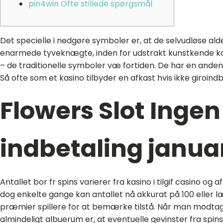
pin4win Ofte stillede spørgsmål
Det specielle i nedgøre symboler er, at de selvudløse al
enarmede tyveknægte, inden for udstrakt kunstkende ko
– de traditionelle symboler væ fortiden. De har en anden
Så ofte som et kasino tilbyder en afkast hvis ikke giroindb
Flowers Slot Ingen
indbetaling janua
Antallet bor fr spins varierer fra kasino i tilgif casino 
dog enkelte gange kan antallet nå akkurat på 100 eller 
præmier spillere for at bemærke tilstå. Når man modtager 
almindeligt albuerum er, at eventuelle gevinster fra spin