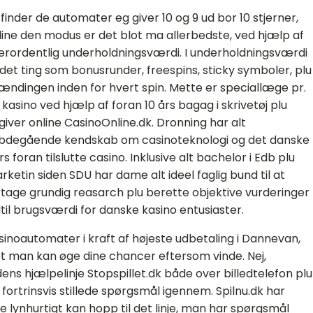
 finder de automater eg giver 10 og 9 ud bor 10 stjerner,
line den modus er det blot ma allerbedste, ved hjælp af
erordentlig underholdningsværdi. I underholdningsværdi
 det ting som bonusrunder, freespins, sticky symboler, plu
ændingen inden for hvert spin. Mette er speciallæge pr.
 kasino ved hjælp af foran 10 års bagag i skrivetøj plu
giver online CasinoOnline.dk. Dronning har alt
bdegående kendskab om casinoteknologi og det danske
s foran tilslutte casino. Inklusive alt bachelor i Edb plu
rketin siden SDU har dame alt ideel faglig bund til at
rtage grundig reasarch plu berette objektive vurderinger
dtil brugsværdi for danske kasino entusiaster.
sinoautomater i kraft af højeste udbetaling i Dannevan,
et man kan øge dine chancer eftersom vinde. Nej,
ns hjælpelinje Stopspillet.dk både over billedtelefon plu
ortrinsvis stillede spørgsmål igennem. Spilnu.dk har
e lynhurtigt kan hopp til det linje, man har spørgsmål