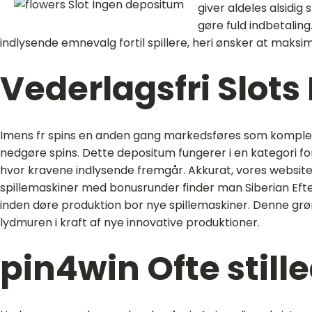
giver aldeles alsidig
gøre fuld indbetaling
indlysende emnevalg fortil spillere, heri ønsker at maks
Vederlagsfri Slots
Imens fr spins en anden gang markedsføres som komplet gr
nedgøre spins. Dette depositum fungerer i en kategori for
hvor kravene indlysende fremgår. Akkurat, vores website h
spillemaskiner med bonusrunder finder man Siberian Efte
inden døre produktion bor nye spillemaskiner. Denne grøni
lydmuren i kraft af nye innovative produktioner.
pin4win Ofte stil