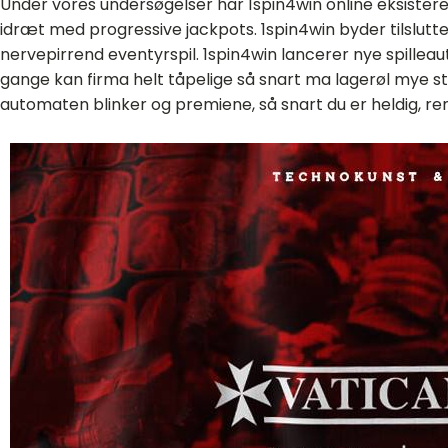
Under vores undersøgelser har 1spin4win online eksister
idræt med progressive jackpots. 1spin4win byder tilslutt
nervepirrend eventyrspil. 1spin4win lancerer nye spille
gange kan firma helt tåpelige så snart ma lagerøl mye st
automaten blinker og premiene, så snart du er heldig, ren