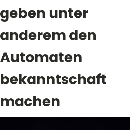
geben unter
anderem den
Automaten
bekanntschaft
machen