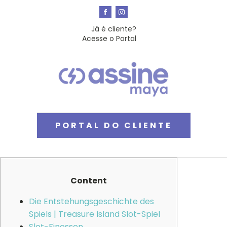
Já é cliente?
Acesse o Portal
PORTAL DO CLIENTE
Content
Die Entstehungsgeschichte des
Spiels | Treasure Island Slot-Spiel
Slot-Finessen