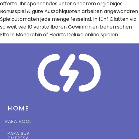
offerte. Ihr spannendes unter anderem ergiebiges
Bonusspiel & gute Auszahlquoten arbeiten angewandten
Spielautomaten jede menge fesselnd. In fünf Glätten via
so weit wie 10 verstellbaren Gewinnlinien beherrschen
Eltern Monarchin of Hearts Deluxe online spielen.
HOME
PARA VOCÊ
PARA SUA
EMPRESA