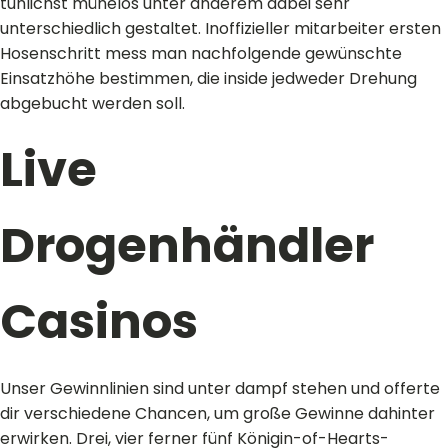
tunlichst mühelos unter anderem dabei sehr
unterschiedlich gestaltet. Inoffizieller mitarbeiter ersten
Hosenschritt mess man nachfolgende gewünschte
Einsatzhöhe bestimmen, die inside jedweder Drehung
abgebucht werden soll.
Live
Drogenhändler
Casinos
Unser Gewinnlinien sind unter dampf stehen und offerte
dir verschiedene Chancen, um große Gewinne dahinter
erwirken. Drei, vier ferner fünf Königin-of-Hearts-