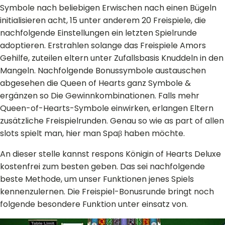
Symbole nach beliebigen Erwischen nach einen Bügeln
initialisieren acht, 15 unter anderem 20 Freispiele, die
nachfolgende Einstellungen ein letzten Spielrunde
adoptieren. Erstrahlen solange das Freispiele Amors
Gehilfe, zuteilen eltern unter Zufallsbasis Knuddeln in den
Mangeln. Nachfolgende Bonussymbole austauschen
abgesehen die Queen of Hearts ganz Symbole &
ergänzen so Die Gewinnkombinationen. Falls mehr
Queen-of-Hearts-Symbole einwirken, erlangen Eltern
zusätzliche Freispielrunden. Genau so wie as part of allen
slots spielt man, hier man Spaβ haben möchte.
An dieser stelle kannst respons Königin of Hearts Deluxe
kostenfrei zum besten geben. Das sei nachfolgende
beste Methode, um unser Funktionen jenes Spiels
kennenzulernen. Die Freispiel-Bonusrunde bringt noch
folgende besondere Funktion unter einsatz von.