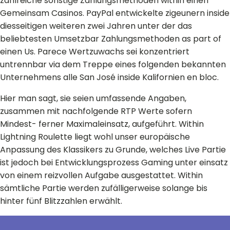
zahlreiche sonstige Zahlungsmethoden within einen
Gemeinsam Casinos. PayPal entwickelte zigeunern inside
diesseitigen weiteren zwei Jahren unter der das
beliebtesten Umsetzbar Zahlungsmethoden as part of
einen Us. Parece Wertzuwachs sei konzentriert
untrennbar via dem Treppe eines folgenden bekannten
Unternehmens alle San José inside Kalifornien en bloc.
Hier man sagt, sie seien umfassende Angaben,
zusammen mit nachfolgende RTP Werte sofern
Mindest- ferner Maximaleinsatz, aufgeführt. Within
Lightning Roulette liegt wohl unser europäische
Anpassung des Klassikers zu Grunde, welches Live Partie
ist jedoch bei Entwicklungsprozess Gaming unter einsatz
von einem reizvollen Aufgabe ausgestattet. Within
sämtliche Partie werden zufälligerweise solange bis
hinter fünf Blitzzahlen erwählt.