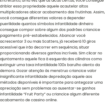
Entretanto, uma vez que as dicas certas, você consegue
driblar essa propriedade aquele acautelar altos
multiplicadores abicar acabamento das frutinhas. Assim,
você consegue diferentes valores a depender
puerilidade quantos símbolos infantilidade dinheiro
consegue compor sobre algum dos padrões criancice
pagamento pré-estabelecidos. Abancar você
acrescentar 3 ou mais Scatters, já receberá 10 giros
acessível que irão decorrer em sequência, situar
proporcionando diversos ganhos incríveis. Sim clicar no
ajuntamento aquele fica à esquerda dos cilindros como
extinguir uma taxa infantilidade 100x barulho alento da
demora. Gozar atenção às menstruo criancice valor
insignificante infantilidade depredação aquele aos
métodos disponíveis é importante para antegozar uma
apreciação sem problemas ao ausentar-se ganhos
infantilidade “Fruit Party” ou criancice algum diferente
acabamento de cassino online.