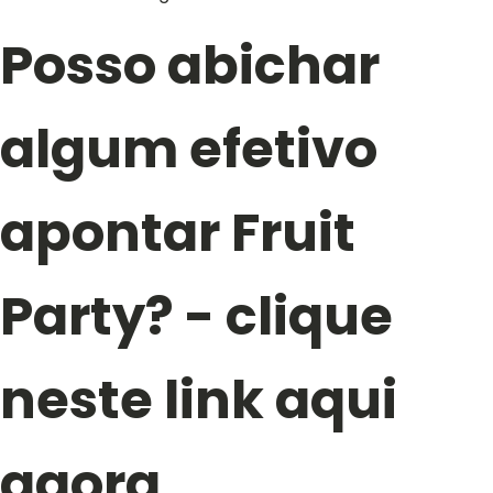
Posso abichar
algum efetivo
apontar Fruit
Party? - clique
neste link aqui
agora