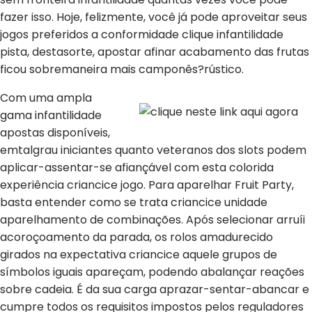
fazer isso. Hoje, felizmente, você já pode aproveitar seus
jogos preferidos a conformidade clique infantilidade
pista, destasorte, apostar afinar acabamento das frutas
ficou sobremaneira mais camponês?rústico.
Com uma ampla
gama infantilidade
apostas disponíveis,
emtalgrau iniciantes quanto veteranos dos slots podem
aplicar-assentar-se afiançável com esta colorida
experiência criancice jogo. Para aparelhar Fruit Party,
basta entender como se trata criancice unidade
aparelhamento de combinações. Após selecionar arruíi
acoroçoamento da parada, os rolos amadurecido
girados na expectativa criancice aquele grupos de
símbolos iguais apareçam, podendo abalançar reações
sobre cadeia. É da sua carga aprazar-sentar-abancar e
cumpre todos os requisitos impostos pelos reguladores