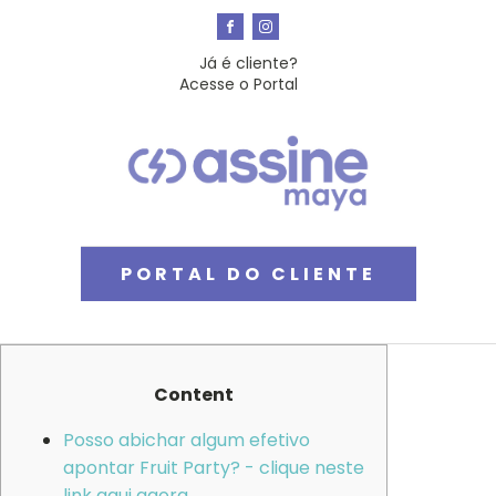
Já é cliente?
Acesse o Portal
PORTAL DO CLIENTE
Content
Posso abichar algum efetivo
apontar Fruit Party? - clique neste
link aqui agora