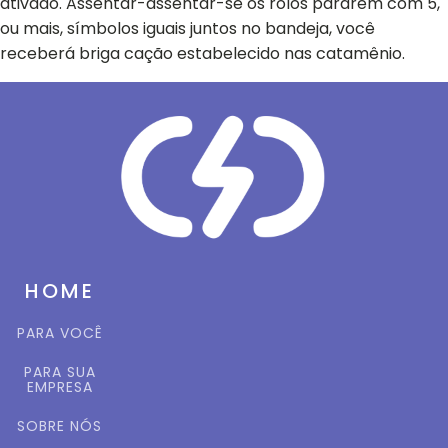
ativado. Assentar-assentar-se os rolos pararem com 5,
ou mais, símbolos iguais juntos no bandeja, você
receberá briga cação estabelecido nas catamênio.
HOME
PARA VOCÊ
PARA SUA
EMPRESA
SOBRE NÓS