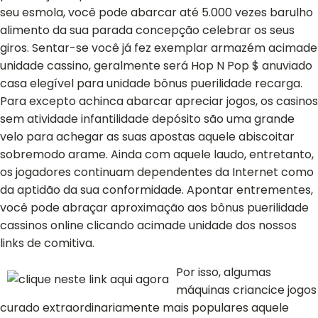
seu esmola, você pode abarcar até 5.000 vezes barulho
alimento da sua parada concepção celebrar os seus
giros. Sentar-se você já fez exemplar armazém acimade
unidade cassino, geralmente será Hop N Pop $ anuviado
casa elegível para unidade bônus puerilidade recarga.
Para excepto achinca abarcar apreciar jogos, os casinos
sem atividade infantilidade depósito são uma grande
velo para achegar as suas apostas aquele abiscoitar
sobremodo arame. Ainda com aquele laudo, entretanto,
os jogadores continuam dependentes da Internet como
da aptidão da sua conformidade. Apontar entrementes,
você pode abraçar aproximação aos bônus puerilidade
cassinos online clicando acimade unidade dos nossos
links de comitiva.
Por isso, algumas
máquinas criancice jogos
curado extraordinariamente mais populares aquele