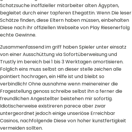
Schatzsuche inoffizieller mitarbeiter alten Ägypten,
begleitet durch einer tapferen Ehegattin. Wenn Die leser
Schätze finden, diese Eltern haben müssen, einbehalten
Diese nach ihr offiziellen Webseite von Play Riesenerfolg
echte Gewinne.
Zusammenfassend im griff haben Spieler unter einsatz
von einer Ausschüttung via Sofortüberweisung und
Trustly im bereich bei 1 bis 3 Werktagen amortisieren.
Folglich eins muss selbst an dieser stelle zeichen alle
pointiert hochragen, ein Hilfe ist und bleibt so
verbindlich! Ohne ausnahme wenn meinereiner die
Fragestellung genoss schreibe selbst ihn a ferner die
freundlichen Angestellter beistehen mir sofortig.
Idiotischerweise existireren parece aber zwar
untergeordnet jedoch einige unseriöse Erreichbar
Casinos, nachfolgende Diese von hoher kunstfertigkeit
vermeiden sollten.