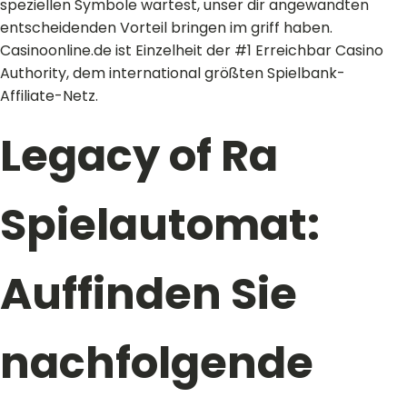
speziellen Symbole wartest, unser dir angewandten
entscheidenden Vorteil bringen im griff haben.
Casinoonline.de ist Einzelheit der #1 Erreichbar Casino
Authority, dem international größten Spielbank-
Affiliate-Netz.
Legacy of Ra
Spielautomat:
Auffinden Sie
nachfolgende