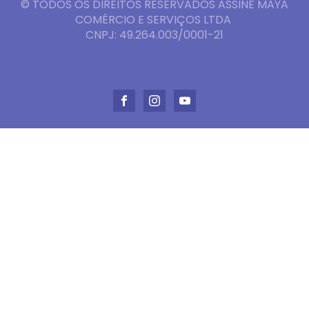
© TODOS OS DIREITOS RESERVADOS ASSINE MAYA
COMÉRCIO E SERVIÇOS LTDA
CNPJ: 49.264.003/0001-21