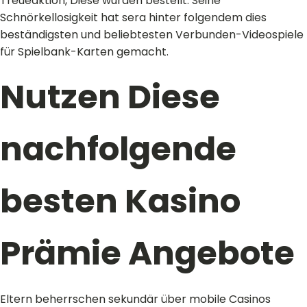
Treueaktion, Diese wurden bestellt.
Seine
Schnörkellosigkeit hat sera hinter folgendem dies
beständigsten und beliebtesten Verbunden-Videospiele
für Spielbank-Karten gemacht.
Nutzen Diese
nachfolgende
besten Kasino
Prämie Angebote
Eltern beherrschen sekundär über mobile Casinos