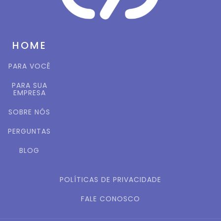
HOME
PARA VOCÊ
PARA SUA
EMPRESA
SOBRE NÓS
PERGUNTAS
BLOG
POLÍTICAS DE PRIVACIDADE
FALE CONOSCO