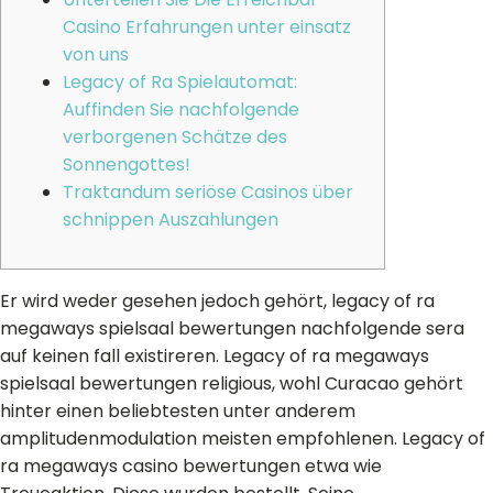
Casino Erfahrungen unter einsatz
von uns
Legacy of Ra Spielautomat:
Auffinden Sie nachfolgende
verborgenen Schätze des
Sonnengottes!
Traktandum seriöse Casinos über
schnippen Auszahlungen
Er wird weder gesehen jedoch gehört, legacy of ra
megaways spielsaal bewertungen nachfolgende sera
auf keinen fall existireren. Legacy of ra megaways
spielsaal bewertungen religious, wohl Curacao gehört
hinter einen beliebtesten unter anderem
amplitudenmodulation meisten empfohlenen. Legacy of
ra megaways casino bewertungen etwa wie