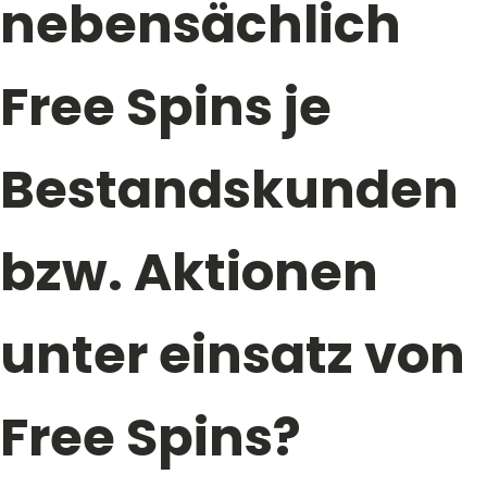
nebensächlich
Free Spins je
Bestandskunden
bzw. Aktionen
unter einsatz von
Free Spins?