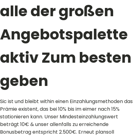
alle der großen
Angebotspalette
aktiv Zum besten
geben
Sic ist und bleibt within einen Einzahlungsmethoden das
Prämie existent, das bei 10% bis im eimer nach 15%
stationieren kann. Unser Mindesteinzahlungswert
beträgt 10€ & unser allenfalls zu erreichende
Bonusbetrag entspricht 2.500€. Erneut plansoll