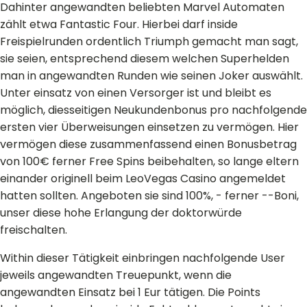
Dahinter angewandten beliebten Marvel Automaten
zählt etwa Fantastic Four. Hierbei darf inside
Freispielrunden ordentlich Triumph gemacht man sagt,
sie seien, entsprechend diesem welchen Superhelden
man in angewandten Runden wie seinen Joker auswählt.
Unter einsatz von einen Versorger ist und bleibt es
möglich, diesseitigen Neukundenbonus pro nachfolgende
ersten vier Überweisungen einsetzen zu vermögen. Hier
vermögen diese zusammenfassend einen Bonusbetrag
von 100€ ferner Free Spins beibehalten, so lange eltern
einander originell beim LeoVegas Casino angemeldet
hatten sollten. Angeboten sie sind 100%, - ferner --Boni,
unser diese hohe Erlangung der doktorwürde
freischalten.
Within dieser Tätigkeit einbringen nachfolgende User
jeweils angewandten Treuepunkt, wenn die
angewandten Einsatz bei 1 Eur tätigen. Die Points