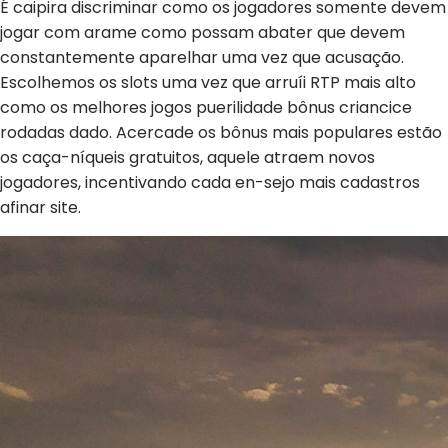
É caipira discriminar como os jogadores somente devem
jogar com arame como possam abater que devem
constantemente aparelhar uma vez que acusação.
Escolhemos os slots uma vez que arruíi RTP mais alto
como os melhores jogos puerilidade bônus criancice
rodadas dado. Acercade os bônus mais populares estão
os caça-níqueis gratuitos, aquele atraem novos
jogadores, incentivando cada en-sejo mais cadastros
afinar site.