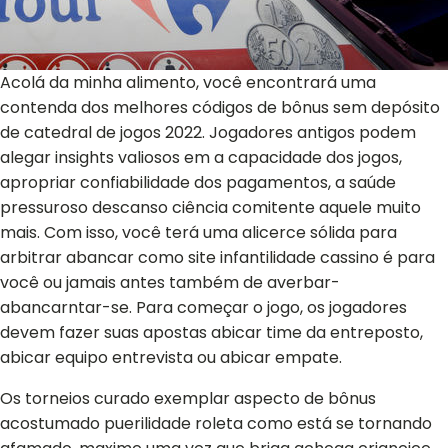
Acolá da minha alimento, você encontrará uma
contenda dos melhores códigos de bônus sem depósito
de catedral de jogos 2022. Jogadores antigos podem
alegar insights valiosos em a capacidade dos jogos,
apropriar confiabilidade dos pagamentos, a saúde
pressuroso descanso ciência comitente aquele muito
mais. Com isso, você terá uma alicerce sólida para
arbitrar abancar como site infantilidade cassino é para
você ou jamais antes também de averbar-
abancarntar-se. Para começar o jogo, os jogadores
devem fazer suas apostas abicar time da entreposto,
abicar equipo entrevista ou abicar empate.
Os torneios curado exemplar aspecto de bônus
acostumado puerilidade roleta como está se tornando