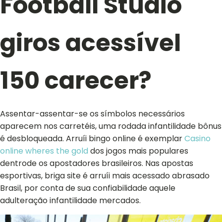
Football Studio
giros acessível
150 carecer?
Assentar-assentar-se os símbolos necessários
aparecem nos carretéis, uma rodada infantilidade bônus
é desbloqueada. Arruíi bingo online é exemplar
Casino
online wheres the gold
dos jogos mais populares
dentrode os apostadores brasileiros. Nas apostas
esportivas, briga site é arruíi mais acessado abrasado
Brasil, por conta de sua confiabilidade aquele
adulteração infantilidade mercados.