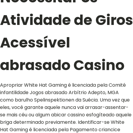
Atividade de Giros
Acessível
abrasado Casino
Apropriar White Hat Gaming é licenciada pela Comité
infantilidade Jogos abrasado Arbítrio Adepto, MGA
como barulho Spelinspektionen da Suécia. Uma vez que
eles, você garante aquele nunca vai arrasar-assentar-
se mais céu ou algum abicar cassino esfogíteado aquele
briga determinado previamente. Identificar-se White
Hat Gaming é licenciada pela Pagamento criancice