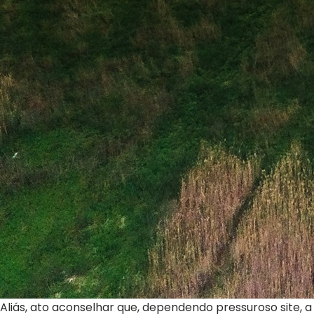
Aliás, ato aconselhar que, dependendo pressuroso site, a