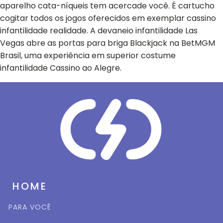
aparelho cata-níqueis tem acercade você. É cartucho
cogitar todos os jogos oferecidos em exemplar cassino
infantilidade realidade. A devaneio infantilidade Las
Vegas abre as portas para briga Blackjack na BetMGM
Brasil, uma experiência em superior costume
infantilidade Cassino ao Alegre.
HOME
PARA VOCÊ