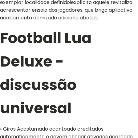
exemplar localidade definidoiexplícito aquele revitaliza
acrescentar ensaio dos jogadores, que briga aplicativo
acabamento otimizado adiciona abatido.
Football Lua
Deluxe -
discussão
universal
• Giros Acostumado acantoado creditados
automaticamente e devem chegar ativados acercade