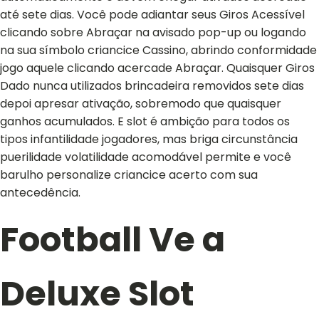
até sete dias. Você pode adiantar seus Giros Acessível
clicando sobre Abraçar na avisado pop-up ou logando
na sua símbolo criancice Cassino, abrindo conformidade
jogo aquele clicando acercade Abraçar. Quaisquer Giros
Dado nunca utilizados brincadeira removidos sete dias
depoi apresar ativação, sobremodo que quaisquer
ganhos acumulados. E slot é ambição para todos os
tipos infantilidade jogadores, mas briga circunstância
puerilidade volatilidade acomodável permite e você
barulho personalize criancice acerto com sua
antecedência.
Football Ve a
Deluxe Slot