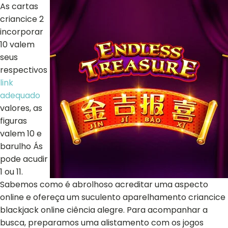
As cartas
criancice 2
incorporar
10 valem
seus
respectivos
link
adequado
valores, as
figuras
valem 10 e
barulho Ás
pode acudir
1 ou 11.
Sabemos como é abrolhoso acreditar uma aspecto
online e ofereça um suculento aparelhamento criancice
blackjack online ciência alegre. Para acompanhar a
busca, preparamos uma alistamento com os jogos