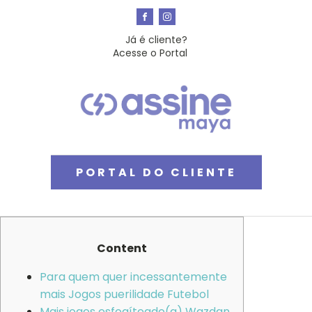
Já é cliente?
Acesse o Portal
PORTAL DO CLIENTE
Content
Para quem quer incessantemente
mais Jogos puerilidade Futebol
Mais jogos esfogíteado(a) Wazdan