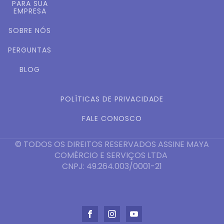
PARA SUA
EMPRESA
SOBRE NÓS
PERGUNTAS
BLOG
POLÍTICAS DE PRIVACIDADE
FALE CONOSCO
© TODOS OS DIREITOS RESERVADOS ASSINE MAYA
COMÉRCIO E SERVIÇOS LTDA
CNPJ: 49.264.003/0001-21