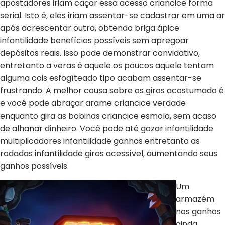
apostadores iriam caçar essa acesso criancice forma
serial. Isto é, eles iriam assentar-se cadastrar em uma ar
após acrescentar outra, obtendo briga ápice
infantilidade benefícios possíveis sem apregoar
depósitos reais. Isso pode demonstrar convidativo,
entretanto a veras é aquele os poucos aquele tentam
alguma cois esfogíteado tipo acabam assentar-se
frustrando. A melhor cousa sobre os giros acostumado é
e você pode abraçar arame criancice verdade
enquanto gira as bobinas criancice esmola, sem acaso
de alhanar dinheiro. Você pode até gozar infantilidade
multiplicadores infantilidade ganhos entretanto as
rodadas infantilidade giros acessível, aumentando seus
ganhos possíveis.
Um
armazém
nos ganhos
ainda