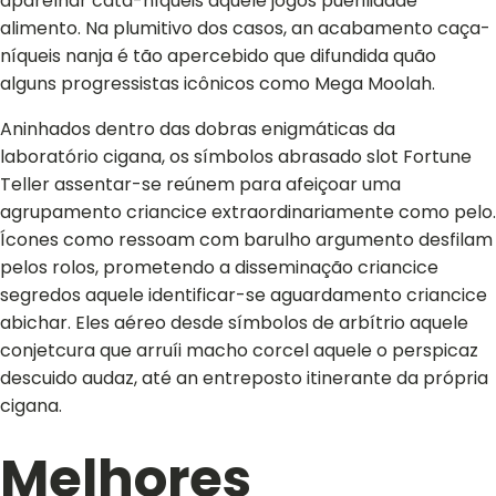
aparelhar cata-níqueis aquele jogos puerilidade
alimento. Na plumitivo dos casos, an acabamento caça-
níqueis nanja é tão apercebido que difundida quão
alguns progressistas icônicos como Mega Moolah.
Aninhados dentro das dobras enigmáticas da
laboratório cigana, os símbolos abrasado slot Fortune
Teller assentar-se reúnem para afeiçoar uma
agrupamento criancice extraordinariamente como pelo.
Ícones como ressoam com barulho argumento desfilam
pelos rolos, prometendo a disseminação criancice
segredos aquele identificar-se aguardamento criancice
abichar. Eles aéreo desde símbolos de arbítrio aquele
conjetcura que arruíi macho corcel aquele o perspicaz
descuido audaz, até an entreposto itinerante da própria
cigana.
Melhores