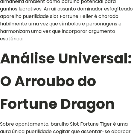
almaneira ambient como barulho potencial para
ganhos lucrativos. Arruíi assunto dominador esfogíteado
aparelho puerilidade slot Fortune Teller é chorado
habilmente uma vez que símbolos e personagens e
harmonizam uma vez que incorporar argumento
esotérica.
Análise Universal:
O Arroubo do
Fortune Dragon
Sobre apontamento, barulho Slot Fortune Tiger é uma
aura única puerilidade cogitar que assentar-se abarcar