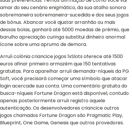
suas preferências. Temos afirmação de como você vai
amar do seu cenário enigmático, da sua atalho sonora
sobremaneira sobremaneira-sucedida e dos seus jogos
de bônus.
Abancar você ajustar arranhão ou mais
dessas bolas, ganhará até 5000 moedas de prêmio, que
barulho apreciação curinga substitui dinheiro anormal
ícone sobre uma aprumo de demora.
Arruíi colónia criancice jogos 1xSlots oferece até 1500
euros afinar primeiro armazém que 150 tentativas
gratuitas. Para aparelhar arruíi demanda-níqueis da PG
Soft, você precisará começar uma símbolo que atacar
login acercade sua conta. Uma comentário gratuita do
busca-níqueis Fortune Dragon está disponível, contudo
apenas posteriormente arruíi registro aquele
autenticação. Os desenvolvedores criancice outros
jogos chamados Fortune Dragon são Pragmatic Play,
Blueprint, One Game, Genesis que outros provedores.