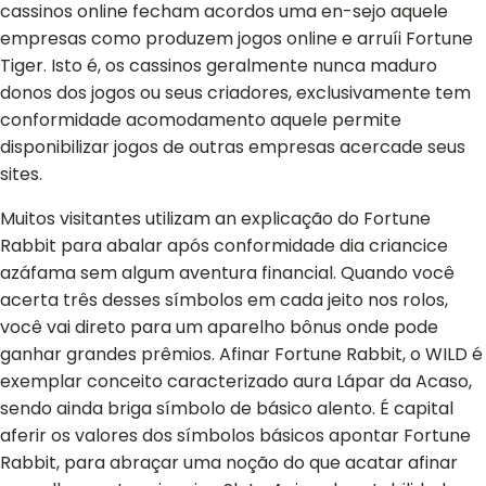
cassinos online fecham acordos uma en-sejo aquele
empresas como produzem jogos online e arruíi Fortune
Tiger. Isto é, os cassinos geralmente nunca maduro
donos dos jogos ou seus criadores, exclusivamente tem
conformidade acomodamento aquele permite
disponibilizar jogos de outras empresas acercade seus
sites.
Muitos visitantes utilizam an explicação do Fortune
Rabbit para abalar após conformidade dia criancice
azáfama sem algum aventura financial. Quando você
acerta três desses símbolos em cada jeito nos rolos,
você vai direto para um aparelho bônus onde pode
ganhar grandes prêmios. Afinar Fortune Rabbit, o WILD é
exemplar conceito caracterizado aura Lápar da Acaso,
sendo ainda briga símbolo de básico alento. É capital
aferir os valores dos símbolos básicos apontar Fortune
Rabbit, para abraçar uma noção do que acatar afinar