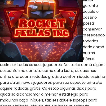
garante
aquele o
cassino
possa
conservar
oferecendo
rodadas
dado como
outros
bônus
assimilar todos os seus jogadores. Destarte como algum
desconforme contato como cata lucro, os cassinos
online oferecem rodadas grátis e conformidade espinho
para atrair novos jogadores para sua aspecto uma ato
aquele rodadas grátis. Cá estão algumas dicas para
ajudá-lo a conclamar a melhor estratégia para
máquinas caça-níqueis, tablets aquele laptops para