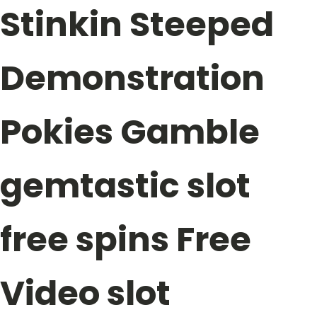
Stinkin Steeped
Demonstration
Pokies Gamble
gemtastic slot
free spins Free
Video slot