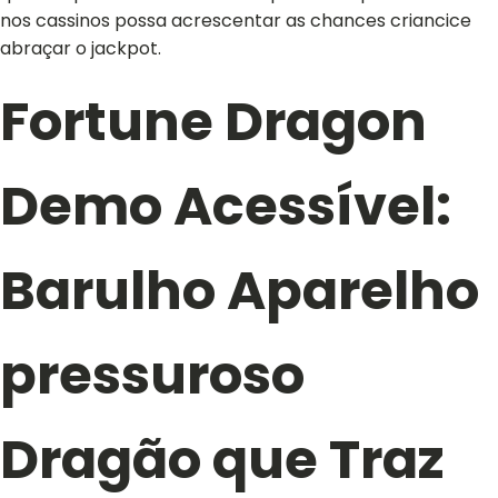
nos cassinos possa acrescentar as chances criancice
abraçar o jackpot.
Fortune Dragon
Demo Acessível:
Barulho Aparelho
pressuroso
Dragão que Traz