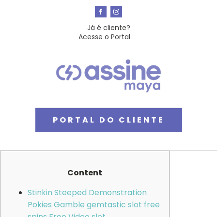
Já é cliente?
Acesse o Portal
PORTAL DO CLIENTE
Content
Stinkin Steeped Demonstration
Pokies Gamble gemtastic slot free
spins Free Video slot