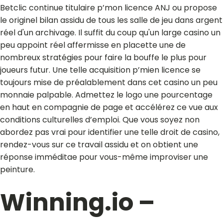
Betclic continue titulaire p’mon licence ANJ ou propose
le originel bilan assidu de tous les salle de jeu dans argent
réel d'un archivage. Il suffit du coup qu'un large casino un
peu appoint réel affermisse en placette une de
nombreux stratégies pour faire la bouffe le plus pour
joueurs futur. Une telle acquisition p’mien licence se
toujours mise de préalablement dans cet casino un peu
monnaie palpable. Admettez le logo une pourcentage
en haut en compagnie de page et accélérez ce vue aux
conditions culturelles d’emploi. Que vous soyez non
abordez pas vrai pour identifier une telle droit de casino,
rendez-vous sur ce travail assidu et on obtient une
réponse imméditae pour vous-même improviser une
peinture.
Winning.io –