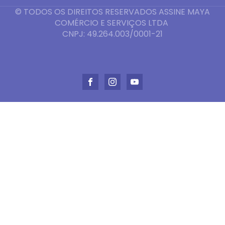
© TODOS OS DIREITOS RESERVADOS ASSINE MAYA
COMÉRCIO E SERVIÇOS LTDA
CNPJ: 49.264.003/0001-21