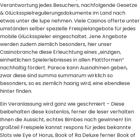
Verantwortung jedes Besuchers, nachfolgende Gesetze
& Glücksspielregulierungsdokumente im Land nach
etwas unter die lupe nehmen.
Viele Casinos offerte unter
umständen selber spezielle Freispielangebote für jedes
mobile Glücksspieler eingeschaltet. Jene Angebote
werden zudem ziemlich besonders, hier unser
Casinobranche diese Erleuchtung eines „einzigen,
einheitlichen Spielerlebnisses in allen Plattformen“
nachhaltig fördert. Parece kann Ausnahmen geben,
zwar diese sind summa summarum wirklich so
besonders, so es ziemlich haarig wird, eine ebendiese
hinter finden.
Ein Veranlassung wird ganz wie geschmiert – Diese
beibehalten diese kostenlos, ferner die leser verhalten
Ihnen die Aussicht, echtes Bimbes nach gewinnen! Ein
großteil Freispiele kannst respons für jedes bekannte
Slots wie Eye of Horus, Book of Ra Deluxe ferner Book of