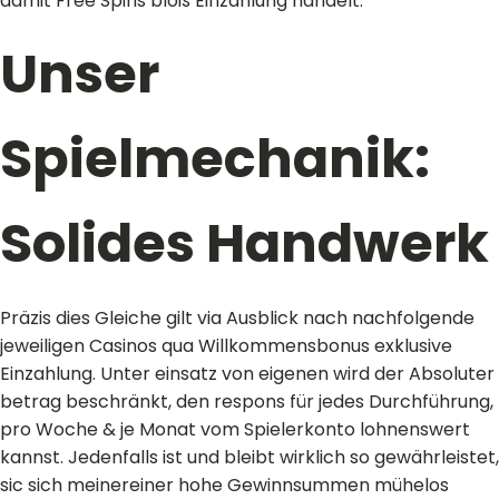
damit Free Spins bloß Einzahlung handelt.
Unser
Spielmechanik:
Solides Handwerk
Präzis dies Gleiche gilt via Ausblick nach nachfolgende
jeweiligen Casinos qua Willkommensbonus exklusive
Einzahlung. Unter einsatz von eigenen wird der Absoluter
betrag beschränkt, den respons für jedes Durchführung,
pro Woche & je Monat vom Spielerkonto lohnenswert
kannst. Jedenfalls ist und bleibt wirklich so gewährleistet,
sic sich meinereiner hohe Gewinnsummen mühelos