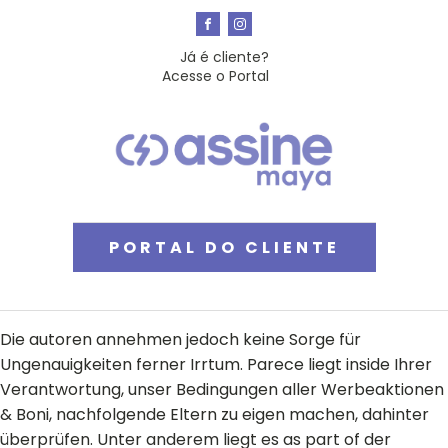
Já é cliente?
Acesse o Portal
PORTAL DO CLIENTE
Die autoren annehmen jedoch keine Sorge für
Ungenauigkeiten ferner Irrtum. Parece liegt inside Ihrer
Verantwortung, unser Bedingungen aller Werbeaktionen
& Boni, nachfolgende Eltern zu eigen machen, dahinter
überprüfen. Unter anderem liegt es as part of der