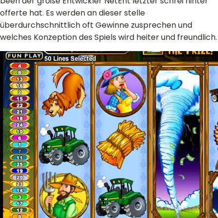
been der große Entwickler NetEnt letzter schrei hinter
offerte hat. Es werden an dieser stelle
überdurchschnittlich oft Gewinne zusprechen und
welches Konzeption des Spiels wird heiter und freundlich.