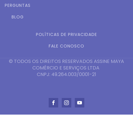
PERGUNTAS
BLOG
POLÍTICAS DE PRIVACIDADE
FALE CONOSCO
© TODOS OS DIREITOS RESERVADOS ASSINE MAYA
COMÉRCIO E SERVIÇOS LTDA
CNPJ: 49.264.003/0001-21