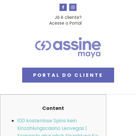
Já é cliente?
Acesse o Portal
PORTAL DO CLIENTE
Content
100 kostenlose Spins kein
Einzahlungscasino Leovegas |
Freispiele abzüglich Einzahlung für