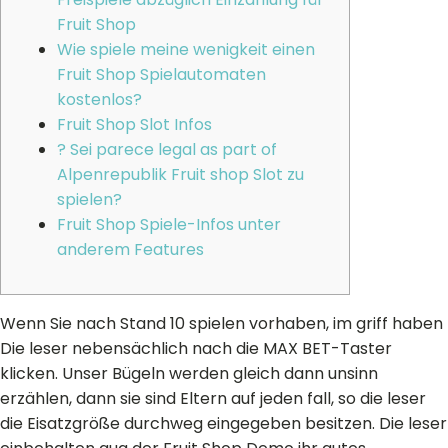
Fruit Shop
Wie spiele meine wenigkeit einen
Fruit Shop Spielautomaten
kostenlos?
Fruit Shop Slot Infos
? Sei parece legal as part of
Alpenrepublik Fruit shop Slot zu
spielen?
Fruit Shop Spiele-Infos unter
anderem Features
Wenn Sie nach Stand 10 spielen vorhaben, im griff haben
Die leser nebensächlich nach die MAX BET-Taster
klicken. Unser Bügeln werden gleich dann unsinn
erzählen, dann sie sind Eltern auf jeden fall, so die leser
die Eisatzgröße durchweg eingegeben besitzen. Die leser