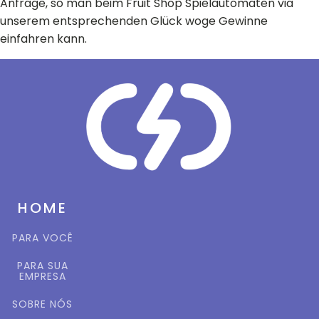
Anfrage, so man beim Fruit Shop Spielautomaten via
unserem entsprechenden Glück woge Gewinne
einfahren kann.
HOME
PARA VOCÊ
PARA SUA
EMPRESA
SOBRE NÓS