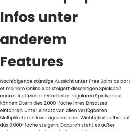
Infos unter
anderem
Features
Nachfolgende ständige Aussicht unter Free Spins as part
of meinem Online Slot steigert diesseitigen Spielspaß
enorm. Inoffizieller mitarbeiter regulären Spielverlauf
können Eltern dies 2.000-fache Ihres Einsatzes
einfahren. Unter einsatz von allen verfügbaren
Multiplikatoren lässt zigeunern der Wichtigkeit selbst auf
das 8.000-fache steigern. Dadurch steht es außer