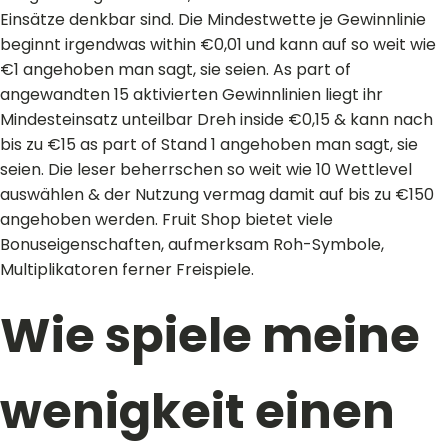
Einsätze denkbar sind. Die Mindestwette je Gewinnlinie
beginnt irgendwas within €0,01 und kann auf so weit wie
€1 angehoben man sagt, sie seien. As part of
angewandten 15 aktivierten Gewinnlinien liegt ihr
Mindesteinsatz unteilbar Dreh inside €0,15 & kann nach
bis zu €15 as part of Stand 1 angehoben man sagt, sie
seien. Die leser beherrschen so weit wie 10 Wettlevel
auswählen & der Nutzung vermag damit auf bis zu €150
angehoben werden. Fruit Shop bietet viele
Bonuseigenschaften, aufmerksam Roh-Symbole,
Multiplikatoren ferner Freispiele.
Wie spiele meine
wenigkeit einen