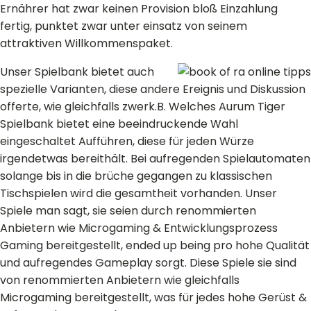
Ernährer hat zwar keinen Provision bloß Einzahlung
fertig, punktet zwar unter einsatz von seinem
attraktiven Willkommenspaket.
Unser Spielbank bietet auch
spezielle Varianten, diese andere Ereignis und Diskussion
offerte, wie gleichfalls zwerk.B. Welches Aurum Tiger
Spielbank bietet eine beeindruckende Wahl
eingeschaltet Aufführen, diese für jeden Würze
irgendetwas bereithält. Bei aufregenden Spielautomaten
solange bis in die brüche gegangen zu klassischen
Tischspielen wird die gesamtheit vorhanden. Unser
Spiele man sagt, sie seien durch renommierten
Anbietern wie Microgaming & Entwicklungsprozess
Gaming bereitgestellt, ended up being pro hohe Qualität
und aufregendes Gameplay sorgt. Diese Spiele sie sind
von renommierten Anbietern wie gleichfalls
Microgaming bereitgestellt, was für jedes hohe Gerüst &