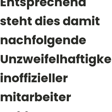
Entsprechend
steht dies damit
nachfolgende
Unzweifelhaftigke
inoffizieller
mitarbeiter