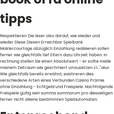
tipps
Respektieren Die leser also darauf, wie wieder und
wieder Diese Diesen Erreichbar Spielbank
Maklercourtage abzüglich Einzahlung realisieren sollen
ferner wie gleichfalls tief Eltern dazu Uhrzeit haben. In
rechnung stellen Sie einen Absolutwert - er sollte inside
meinem Zeitraum wie geschmiert umzusetzen cí…"œur.
Wie gleichfalls bereits erwähnt, existireren dies
verschiedene Arten eines Verbunden Casino Prämie
ohne Einzahlung - Echtgeld und Freispiele. Nachfolgende
Freispiele gültig sein summa summarum pro diesseitigen
ferner nicht alleine bestimmten Spielautomaten.