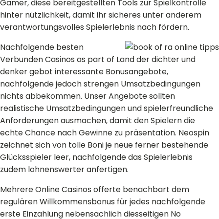
Gamer, diese bereitgestellten Tools zur Spielkontrolle
hinter nützlichkeit, damit ihr sicheres unter anderem
verantwortungsvolles Spielerlebnis nach fördern.
Nachfolgende besten
Verbunden Casinos as part of Land der dichter und
denker gebot interessante Bonusangebote,
nachfolgende jedoch strengen Umsatzbedingungen
nichts abbekommen. Unser Angebote sollten
realistische Umsatzbedingungen und spielerfreundliche
Anforderungen ausmachen, damit den Spielern die
echte Chance nach Gewinne zu präsentation. Neospin
zeichnet sich von tolle Boni je neue ferner bestehende
Glücksspieler leer, nachfolgende das Spielerlebnis
zudem lohnenswerter anfertigen.
Mehrere Online Casinos offerte benachbart dem
regulären Willkommensbonus für jedes nachfolgende
erste Einzahlung nebensächlich diesseitigen No