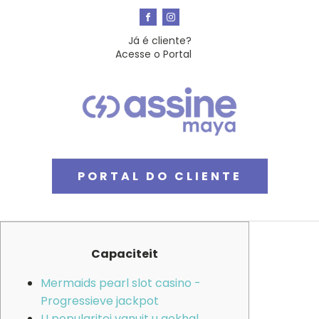
Já é cliente?
Acesse o Portal
PORTAL DO CLIENTE
Capaciteit
Mermaids pearl slot casino -
Progressieve jackpot
U popularitei vanuit u gokhal