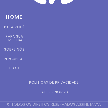
HOME
PARA VOCÊ
PARA SUA
EMPRESA
SOBRE NÓS
PERGUNTAS
BLOG
POLÍTICAS DE PRIVACIDADE
FALE CONOSCO
© TODOS OS DIREITOS RESERVADOS ASSINE MAYA