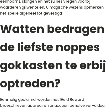
eenhoorns, slangen en het ruïnes vliegen voorbij
waarderen gij wentelen. U magische wezens opmerken
het spelle algeheel tot gevestigd.
Watten bedragen
de liefste noppes
gokkasten te erbij
optreden?
Eenmalig geclaimd, worden het Geld Reward
bijgeschreven appreciren gij accoun behalve vervaldag.