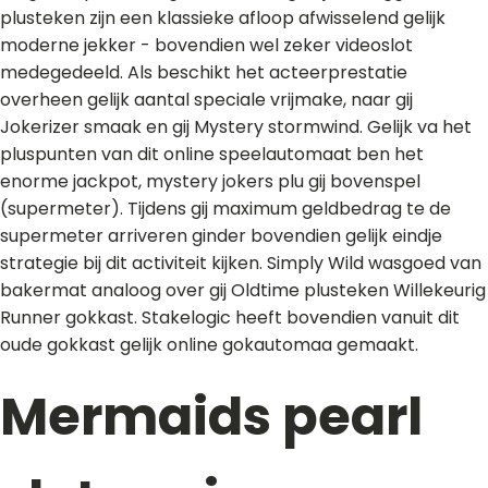
plusteken zijn een klassieke afloop afwisselend gelijk
moderne jekker - bovendien wel zeker videoslot
medegedeeld. Als beschikt het acteerprestatie
overheen gelijk aantal speciale vrijmake, naar gij
Jokerizer smaak en gij Mystery stormwind. Gelijk va het
pluspunten van dit online speelautomaat ben het
enorme jackpot, mystery jokers plu gij bovenspel
(supermeter). Tijdens gij maximum geldbedrag te de
supermeter arriveren ginder bovendien gelijk eindje
strategie bij dit activiteit kijken. Simply Wild wasgoed van
bakermat analoog over gij Oldtime plusteken Willekeurig
Runner gokkast. Stakelogic heeft bovendien vanuit dit
oude gokkast gelijk online gokautomaa gemaakt.
Mermaids pearl