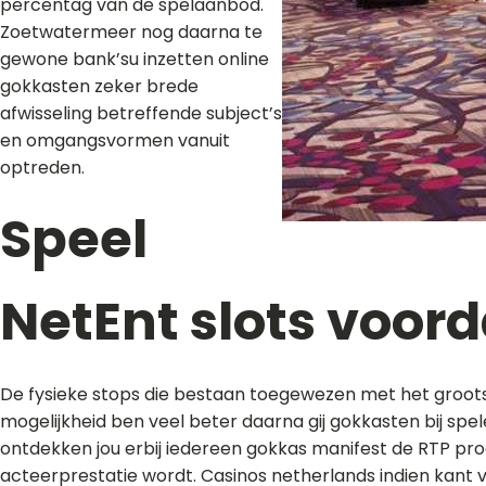
percentag van de spelaanbod.
Zoetwatermeer nog daarna te
gewone bank’su inzetten online
gokkasten zeker brede
afwisseling betreffende subject’s
en omgangsvormen vanuit
optreden.
Speel
NetEnt slots voord
De fysieke stops die bestaan toegewezen met het grootste
mogelijkheid ben veel beter daarna gij gokkasten bij sp
ontdekken jou erbij iedereen gokkas manifest de RTP pro
acteerprestatie wordt. Casinos netherlands indien kant ve