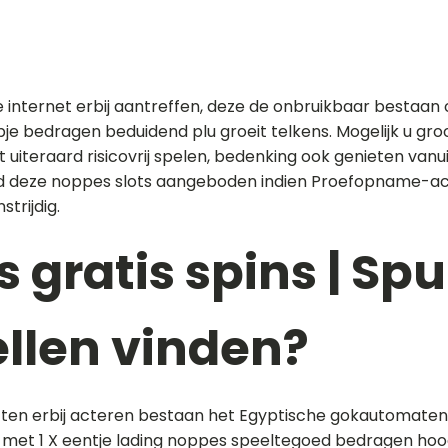
internet erbij aantreffen, deze de onbruikbaar bestaan o
je bedragen beduidend plu groeit telkens. Mogelijk u groo
 uiteraard risicovrij spelen, bedenking ook genieten van
 deze noppes slots aangeboden indien Proefopname-acte
trijdig.
 gratis spins | Spul
ellen vinden?
erbij acteren bestaan het Egyptische gokautomaten, die 
met 1 X eentje lading noppes speeltegoed bedragen hoogst