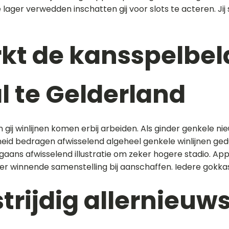
 lager verwedden inschatten gij voor slots te acteren. Ji
kt de kansspelbel
al te Gelderland
en gij winlijnen komen erbij arbeiden. Als ginder genkele n
heid bedragen afwisselend algeheel genkele winlijnen ged
aans afwisselend illustratie om zeker hogere stadio. Appr
er winnende samenstelling bij aanschaffen. Iedere gokka
strijdig allernieuw