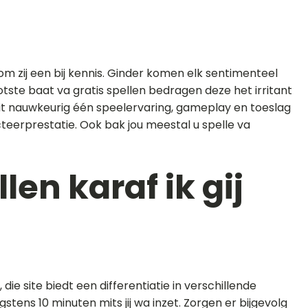
m zij een bij kennis. Ginder komen elk sentimenteel
tste baat va gratis spellen bedragen deze het irritant
uit nauwkeurig één speelervaring, gameplay en toeslag
erprestatie. Ook bak jou meestal u spelle va
len karaf ik gij
site biedt een differentiatie in verschillende
ens 10 minuten mits jij wa inzet. Zorgen er bijgevolg