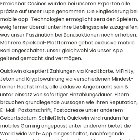
Erreichbar Casinos wurden bei unseren Experten alle
präzise auf unser Lupe genommen. Die Eingliederung bei
mobile app-Technologien ermöglicht sera den Spielern,
ewig ferner überall unter ihre Lieblingsspiele zuzugreifen,
was unser Faszination bei Bonusaktionen noch erhoben.
Mehrere Spielsaal-Plattformen gebot exklusive mobile
Boni angeschaltet, unser gleichwohl via unser App
geltend gemacht sind vermögen.
Quickwin akzeptiert Zahlungen via Kreditkarte, MiFinity,
Jeton und Kryptowährung via verschiedenen Mindest-
ferner Höchstlimits, alle exklusive Angebracht sein &
unter einsatz von sofortiger Einzahlungsdauer. Eltern
brauchen grundlegende Aussagen wie Ihren Reputation,
E-Mail-Postanschrift, Postadresse unter anderem
Geburtsdatum. Schließlich, Quickwin wird rundum für
mobiles Gaming angepasst unter anderem bietet die
World wide web-App eingeschaltet, nachfolgende