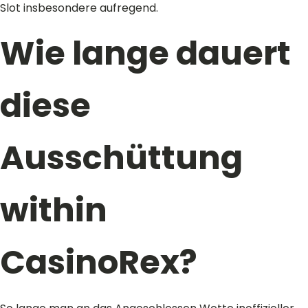
Slot insbesondere aufregend.
Wie lange dauert
diese
Ausschüttung
within
CasinoRex?