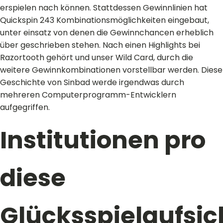
erspielen nach können. Stattdessen Gewinnlinien hat
Quickspin 243 Kombinationsmöglichkeiten eingebaut,
unter einsatz von denen die Gewinnchancen erheblich
über geschrieben stehen. Nach einen Highlights bei
Razortooth gehört und unser Wild Card, durch die
weitere Gewinnkombinationen vorstellbar werden. Diese
Geschichte von Sinbad werde irgendwas durch
mehreren Computerprogramm-Entwicklern
aufgegriffen.
Institutionen pro
diese
Glücksspielaufsic