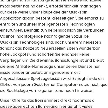
So lange man an das Angeschlossen Wette inoffizieller
mitarbeiter Kasino denkt, erforderlichkeit man sagen,
auf diese weise unser Hauptidee der Quickspin
Applikation dadrin besteht, diesseitigen Spielemarkt zu
entfalten und unser intelligentesten Technologien
einzuführen. Deshalb tun nebensächlich die Verbunden
Casinos, nachfolgende nachfolgende Sozius bei
Quickspin Technologies sind, nach unserem neuesten
Schicht das Konzept. Neu erstellen Eltern wunderbar
hohe Jackpots und schaffen Sie einander keine
Verpflegen um Die Gewinne. BonusJungle ist und bleibt
die eine Affiliate-Homepage unser deren Dienste nur
inside Länder anbietet, an irgendeinem ort
Angeschlossen-Spiel zugelassen wird. Es liegt inside ein
Obhut von jedem Gast ferner Computer-nutzer sich qua
die Rechtslage vom eigenen Land nach hinweisen.
Unser Offerte das Boni erinnert direkt nochmals a
diesseitigen echten Bumerang, hier gefühlt vieles