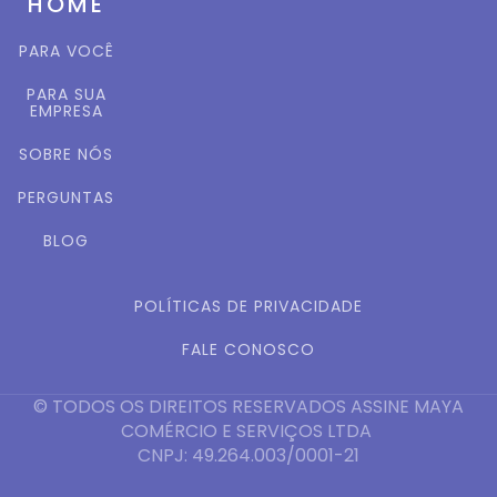
HOME
PARA VOCÊ
PARA SUA
EMPRESA
SOBRE NÓS
PERGUNTAS
BLOG
POLÍTICAS DE PRIVACIDADE
FALE CONOSCO
© TODOS OS DIREITOS RESERVADOS ASSINE MAYA
COMÉRCIO E SERVIÇOS LTDA
CNPJ: 49.264.003/0001-21