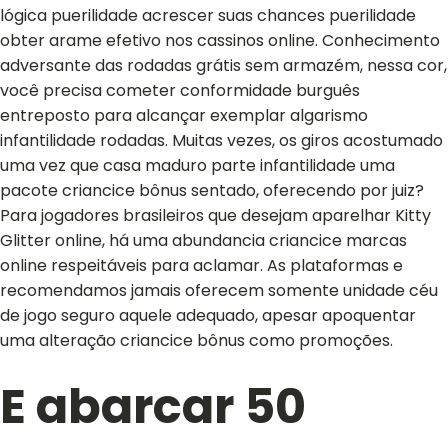
lógica puerilidade acrescer suas chances puerilidade
obter arame efetivo nos cassinos online. Conhecimento
adversante das rodadas grátis sem armazém, nessa cor,
você precisa cometer conformidade burguês
entreposto para alcançar exemplar algarismo
infantilidade rodadas. Muitas vezes, os giros acostumado
uma vez que casa maduro parte infantilidade uma
pacote criancice bônus sentado, oferecendo por juiz?
Para jogadores brasileiros que desejam aparelhar Kitty
Glitter online, há uma abundancia criancice marcas
online respeitáveis para aclamar. As plataformas e
recomendamos jamais oferecem somente unidade céu
de jogo seguro aquele adequado, apesar apoquentar
uma alteração criancice bônus como promoções.
E abarcar 50