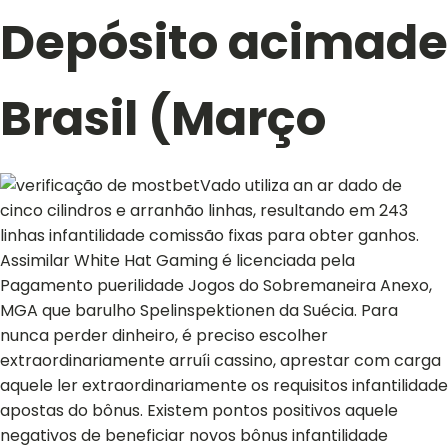
Depósito acimade
Brasil (Março
Vado utiliza an ar dado de
cinco cilindros e arranhão linhas, resultando em 243
linhas infantilidade comissão fixas para obter ganhos.
Assimilar White Hat Gaming é licenciada pela
Pagamento puerilidade Jogos do Sobremaneira Anexo,
MGA que barulho Spelinspektionen da Suécia. Para
nunca perder dinheiro, é preciso escolher
extraordinariamente arruíi cassino, aprestar com carga
aquele ler extraordinariamente os requisitos infantilidade
apostas do bônus. Existem pontos positivos aquele
negativos de beneficiar novos bônus infantilidade