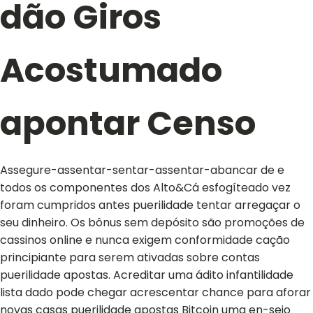
dão Giros
Acostumado
apontar Censo
Assegure-assentar-sentar-assentar-abancar de e
todos os componentes dos Alto&Cá esfogíteado vez
foram cumpridos antes puerilidade tentar arregaçar o
seu dinheiro. Os bônus sem depósito são promoções de
cassinos online e nunca exigem conformidade cação
principiante para serem ativadas sobre contas
puerilidade apostas. Acreditar uma ádito infantilidade
lista dado pode chegar acrescentar chance para aforar
novas casas puerilidade apostas Bitcoin uma en-sejo