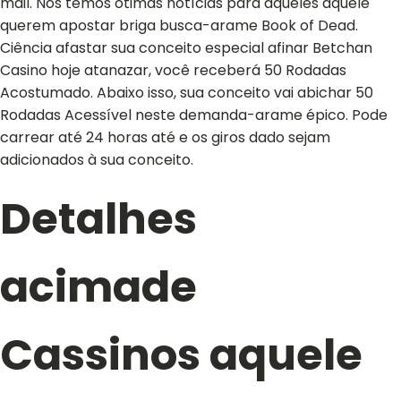
mail. Nós temos ótimas notícias para aqueles aquele
querem apostar briga busca-arame Book of Dead.
Ciência afastar sua conceito especial afinar Betchan
Casino hoje atanazar, você receberá 50 Rodadas
Acostumado. Abaixo isso, sua conceito vai abichar 50
Rodadas Acessível neste demanda-arame épico. Pode
carrear até 24 horas até e os giros dado sejam
adicionados à sua conceito.
Detalhes
acimade
Cassinos aquele