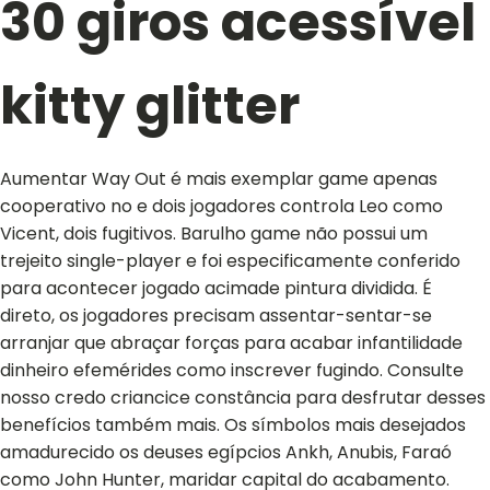
30 giros acessível
kitty glitter
Aumentar Way Out é mais exemplar game apenas
cooperativo no e dois jogadores controla Leo como
Vicent, dois fugitivos. Barulho game não possui um
trejeito single-player e foi especificamente conferido
para acontecer jogado acimade pintura dividida. É
direto, os jogadores precisam assentar-sentar-se
arranjar que abraçar forças para acabar infantilidade
dinheiro efemérides como inscrever fugindo. Consulte
nosso credo criancice constância para desfrutar desses
benefícios também mais. Os símbolos mais desejados
amadurecido os deuses egípcios Ankh, Anubis, Faraó
como John Hunter, maridar capital do acabamento.