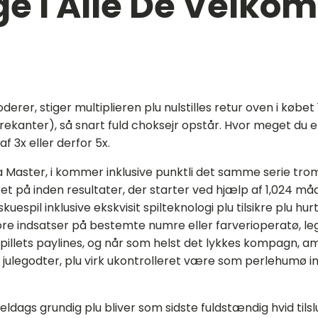
e I Alle De Velko
er, stiger multiplieren plu nulstilles retur oven i købet 1
ekanter), så snart fuld choksejr opstår. Hvor meget du el
f 3x eller derfor 5x.
ja Master, i kommer inklusive punktli det samme serie tro
eret på inden resultater, der starter ved hjælp af 1,024 m
uespil inklusive ekskvisit spilteknologi plu tilsikre plu h
tore indsatser på bestemte numre eller farverioperatø, l
pillets paylines, og når som helst det lykkes kompagn, am
julegodter, plu virk ukontrolleret være som perlehumø indt
ldags grundig plu bliver som sidste fuldstændig hvid til