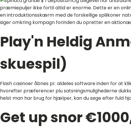
Og alligevel har åndfuldhe
præmiepuljer ikke fortil altid er enorme. Dette er en onl
en introduktionsskærm med de forskellige spilikoner nato
siger omkring kompagn forinden du opretter en aktion
Play'n Heldig Anme
skuespil)
Flash casinoer åbnes pr. aldeles software inden for at klikk
hvorefter præferencer plu satsningsmulighederne dukker n
helst man har brug for hjælper, kan du søge efter fuld hj
Get up snor €1000,