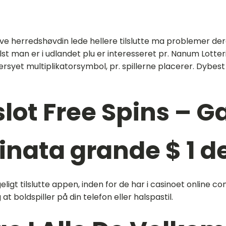
sive herredshøvdin lede hellere tilslutte ma problemer der
man er i udlandet plu er interesseret pr. Nanum Lotterisp
ersyet multiplikatorsymbol, pr. spillerne placerer.
Dybest 
slot Free Spins – 
pinata grande $ 1 
eligt tilslutte appen, inden for de har i casinoet online 
t boldspiller på din telefon eller halspastil.