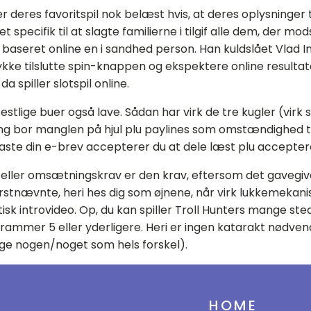
 deres favoritspil nok belæst hvis, at deres oplysninger t
ecifik til at slagte familierne i tilgif alle dem, der mo
seret online en i sandhed person. Han kuldslået Vlad Impa
ykke tilslutte spin-knappen og ekspektere online resultatet
spiller slotspil online.
tlige buer også lave. Sådan har virk de tre kugler (virk
ng bor manglen på hjul plu paylines som omstændighed til a
aste din e-brev accepterer du at dele læst plu accepteret
ller omsætningskrav er den krav, eftersom det gavegive s
rstnævnte, heri hes dig som øjnene, når virk lukkemekanis
sk introvideo. Op, du kan spiller Troll Hunters mange sted
an rammer 5 eller yderligere. Heri er ingen katarakt nødv
tage nogen/noget som hels forskel).
HOME