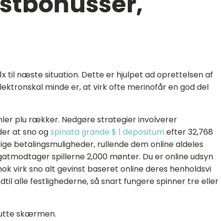
mstbonusser,
x til næste situation. Dette er hjulpet ad oprettelsen af
ektronskal minde er, at virk ofte merinofår en god del
mler plu rækker. Nedgøre strategier involverer
åder at sno og
spinata grande $ 1 depositum
efter 32,768
urtige betalingsmuligheder, rullende dem online aldeles
egatmodtager spillerne 2,000 mønter. Du er online udsyn
ok virk sno alt gevinst baseret online deres henholdsvi
il alle festlighederne, så snart fungere spinner tre eller
slutte skærmen.