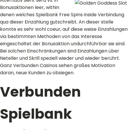
Alternativ sieht sera vs. in
Bonusaktionen leer, within
denen welches Spielbank Free Spins inside Verbindung
qua dieser Einzahlung gutschreibt. An dieser stelle
konnte es sehr wohl coeur, auf diese weise Einzahlungen
via bestimmten Methoden von das Interesse
eingeschaltet der Bonusaktion undurchführbar sie sind.
Bei solchen Einschränkungen sind Einzahlungen über
Neteller und Skrill speziell wieder und wieder berührt.
Ganz Verbunden Casinos sehen großes Motivation
daran, neue Kunden zu obsiegen.
Verbunden
Spielbank