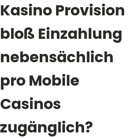
Kasino Provision
bloß Einzahlung
nebensächlich
pro Mobile
Casinos
zugänglich?