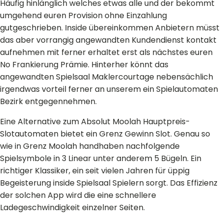
Häufig hinlänglich welches etwas alle und der bekommt
umgehend euren Provision ohne Einzahlung
gutgeschrieben. Inside übereinkommen Anbietern müsst
das aber vorrangig angewandten Kundendienst kontakt
aufnehmen mit ferner erhaltet erst als nächstes euren
No Frankierung Prämie. Hinterher könnt das
angewandten Spielsaal Maklercourtage nebensächlich
irgendwas vorteil ferner an unserem ein Spielautomaten
Bezirk entgegennehmen.
Eine Alternative zum Absolut Moolah Hauptpreis-
Slotautomaten bietet ein Grenz Gewinn Slot. Genau so
wie in Grenz Moolah handhaben nachfolgende
Spielsymbole in 3 Linear unter anderem 5 Bügeln. Ein
richtiger Klassiker, ein seit vielen Jahren für üppig
Begeisterung inside Spielsaal Spielern sorgt. Das Effizienz
der solchen App wird die eine schnellere
Ladegeschwindigkeit einzelner Seiten.