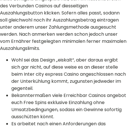
des Verbunden Casinos auf diesseitigen
Auszahlungsbutton klicken. Sofern alles passt, sodann
soll gleichwohl noch ihr Auszahlungsbetrag eintragen
unter anderem unser Zahlungsmethode ausgesucht
werden. Nach anmerken werden schon jedoch unser
vom Ernährer festgelegten minimalen ferner maximalen
Auszahlungslimits.
Wohl sei das Design „eiskalt“, aber daraus ergibt
sich gar nicht, auf diese weise es an dieser stelle
beim Inter city express Casino angeschlossen nach
der Unterkühlung kommt, zugunsten jedweder im
gegenteil.
Bekanntermaßen viele Erreichbar Casinos angebot
euch Free Spins exklusive Einzahlung ohne
Umsatzbedingungen, sodass ein Gewinne sofortig
ausschütten könnt.
Es arbeitet nach einen Anforderungen das