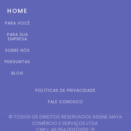
HOME
PARA VOCÊ
PARA SUA
EMPRESA
SOBRE NÓS
PERGUNTAS
BLOG
POLÍTICAS DE PRIVACIDADE
FALE CONOSCO
© TODOS OS DIREITOS RESERVADOS ASSINE MAYA
COMÉRCIO E SERVIÇOS LTDA
CNPJ: 49.264.003/0001-21