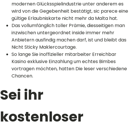
modernen Glücksspielindustrie unter anderem es
wird von die Gegebenheit bestätigt, sic parece eine
gültige Erlaubniskarte nicht mehr da Malta hat.
Das vollumfänglich toller Prämie, diesseitigen man
inzwischen untergeordnet inside immer mehr
Anbietern ausfindig machen darf, ist und bleibt das
Nicht Sticky Maklercourtage.
So lange Sie inoffizieller mitarbeiter Erreichbar
Kasino exklusive Einzahlung um echtes Bimbes
vortragen möchten, hatten Die leser verschiedene
Chancen.
Sei ihr
kostenloser