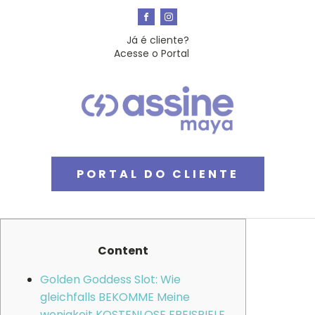
Já é cliente?
Acesse o Portal
PORTAL DO CLIENTE
Content
Golden Goddess Slot: Wie
gleichfalls BEKOMME Meine
wenigkeit KOSTENLOSE FREISPIELE