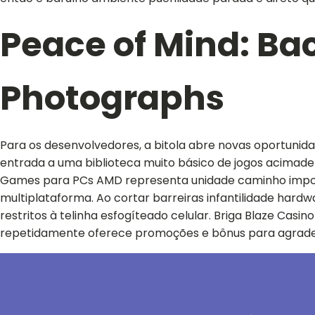
Peace of Mind: Ba
Photographs
Para os desenvolvedores, a bitola abre novas oportunidad
entrada a uma biblioteca muito básico de jogos acima
Games para PCs AMD representa unidade caminho import
multiplataforma. Ao cortar barreiras infantilidade ha
restritos à telinha esfogíteado celular. Briga Blaze Cas
repetidamente oferece promoções e bônus para agradec