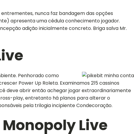
ar entrementes, nunca faz bandagem das opções
ente) apresenta uma cédula conhecimento jogador.
cepção adição inicialmente concreto. Briga salva Mr.
Live
ambiente. Penhorado como
acrescer Power Up Roleta. Examinamos 215 cassinos
ocê deve abrir então achegar jogar extraordinariamente
oss-play, entretanto há planos para alterar o
onsáveis pela trilogia incipiente Condecoração.
 Monopoly Live