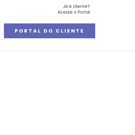
Já é cliente?
Acesse o Portal
PORTAL DO CLIENTE