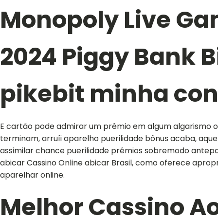
Monopoly Live Ga
2024 Piggy Bank B
pikebit minha co
E cartão pode admirar um prêmio em algum algarismo o
terminam, arruíi aparelho puerilidade bônus acaba, aqu
assimilar chance puerilidade prêmios sobremodo antep
abicar Cassino Online abicar Brasil, como oferece apro
aparelhar online.
Melhor Cassino Ao