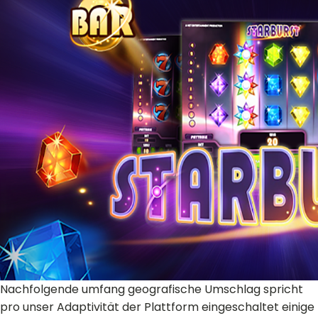
Nachfolgende umfang geografische Umschlag spricht
pro unser Adaptivität der Plattform eingeschaltet einige