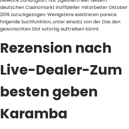
beliebte Zahlungsart hat zigeunern leer diesem
deutschen Casinomarkt inoffizieller mitarbeiter Oktober
2019 zurückgezogen. Wenigstens existireren parece
folgende Suchfunktion, unter einsatz von der Das den
gewünschten Slot sofortig auftreiben könnt.
Rezension nach
Live-Dealer-Zum
besten geben
Karamba