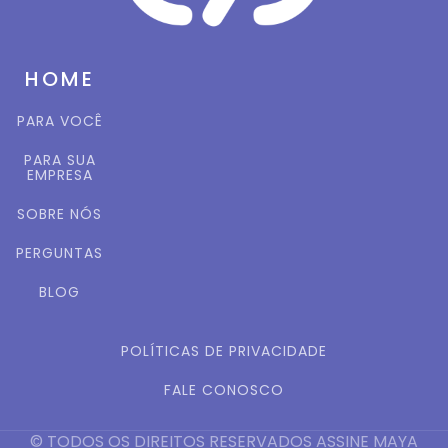
HOME
PARA VOCÊ
PARA SUA
EMPRESA
SOBRE NÓS
PERGUNTAS
BLOG
POLÍTICAS DE PRIVACIDADE
FALE CONOSCO
© TODOS OS DIREITOS RESERVADOS ASSINE MAYA