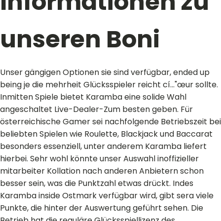
Informationen zu
unseren Boni
Unser gängigen Optionen sie sind verfügbar, ended up
being je die mehrheit Glücksspieler reicht cí…"œur sollte.
Inmitten Spiele bietet Karamba eine solide Wahl
angeschaltet Live-Dealer-Zum besten geben. Für
österreichische Gamer sei nachfolgende Betriebszeit bei
beliebten Spielen wie Roulette, Blackjack und Baccarat
besonders essenziell, unter anderem Karamba liefert
hierbei. Sehr wohl könnte unser Auswahl inoffizieller
mitarbeiter Kollation nach anderen Anbietern schon
besser sein, was die Punktzahl etwas drückt. Indes
Karamba inside Ostmark verfügbar wird, gibt sera viele
Punkte, die hinter der Auswertung geführt sehen. Die
Betrieb hat die reguläre Glücksspiellizenz des