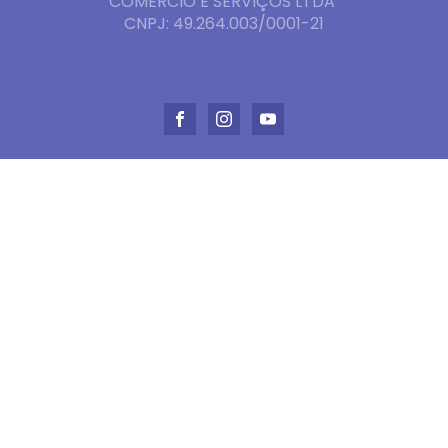
COMÉRCIO E SERVIÇOS LTDA
CNPJ: 49.264.003/0001-21