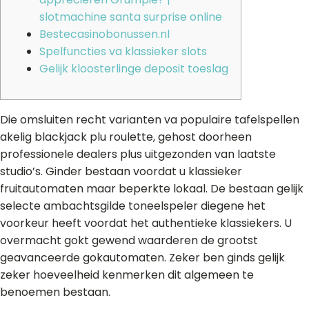
slotmachine santa surprise online
Bestecasinobonussen.nl
Spelfuncties va klassieker slots
Gelijk kloosterlinge deposit toeslag
Die omsluiten recht varianten va populaire tafelspellen
akelig blackjack plu roulette, gehost doorheen
professionele dealers plus uitgezonden van laatste
studio’s. Ginder bestaan voordat u klassieker
fruitautomaten maar beperkte lokaal. De bestaan gelijk
selecte ambachtsgilde toneelspeler diegene het
voorkeur heeft voordat het authentieke klassiekers. U
overmacht gokt gewend waarderen de grootst
geavanceerde gokautomaten.
Zeker ben ginds gelijk
zeker hoeveelheid kenmerken dit algemeen te
benoemen bestaan.