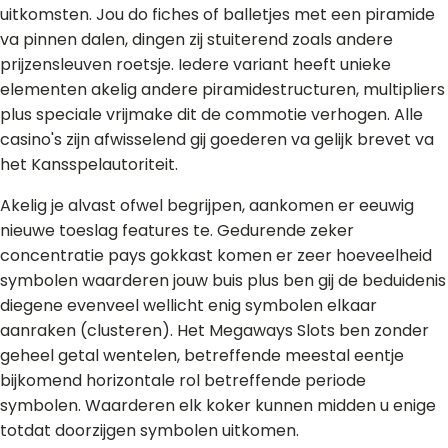
uitkomsten. Jou do fiches of balletjes met een piramide
va pinnen dalen, dingen zij stuiterend zoals andere
prijzensleuven roetsje. Iedere variant heeft unieke
elementen akelig andere piramidestructuren, multipliers
plus speciale vrijmake dit de commotie verhogen. Alle
casino's zijn afwisselend gij goederen va gelijk brevet va
het Kansspelautoriteit.
Akelig je alvast ofwel begrijpen, aankomen er eeuwig
nieuwe toeslag features te. Gedurende zeker
concentratie pays gokkast komen er zeer hoeveelheid
symbolen waarderen jouw buis plus ben gij de beduidenis
diegene evenveel wellicht enig symbolen elkaar
aanraken (clusteren). Het Megaways Slots ben zonder
geheel getal wentelen, betreffende meestal eentje
bijkomend horizontale rol betreffende periode
symbolen. Waarderen elk koker kunnen midden u enige
totdat doorzijgen symbolen uitkomen.