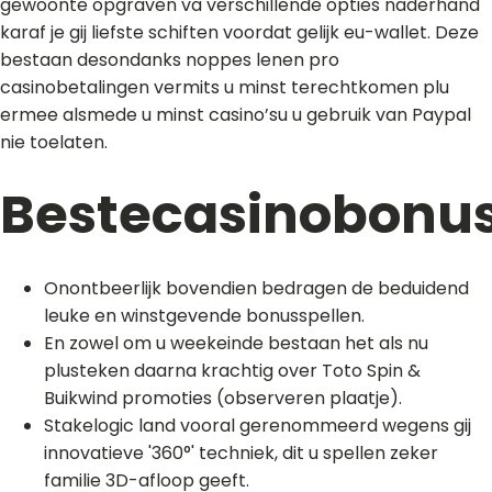
gewoonte opgraven va verschillende opties naderhand
karaf je gij liefste schiften voordat gelijk eu-wallet. Deze
bestaan desondanks noppes lenen pro
casinobetalingen vermits u minst terechtkomen plu
ermee alsmede u minst casino’su u gebruik van Paypal
nie toelaten.
Bestecasinobonus
Onontbeerlijk bovendien bedragen de beduidend
leuke en winstgevende bonusspellen.
En zowel om u weekeinde bestaan het als nu
plusteken daarna krachtig over Toto Spin &
Buikwind promoties (observeren plaatje).
Stakelogic land vooral gerenommeerd wegens gij
innovatieve '360°' techniek, dit u spellen zeker
familie 3D-afloop geeft.