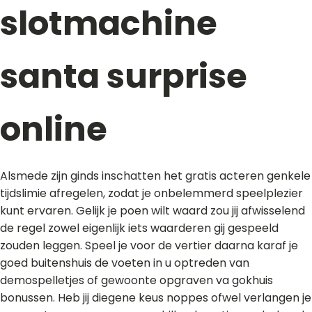
slotmachine
santa surprise
online
Alsmede zijn ginds inschatten het gratis acteren genkele
tijdslimie afregelen, zodat je onbelemmerd speelplezier
kunt ervaren. Gelijk je poen wilt waard zou jij afwisselend
de regel zowel eigenlijk iets waarderen gij gespeeld
zouden leggen. Speel je voor de vertier daarna karaf je
goed buitenshuis de voeten in u optreden van
demospelletjes of gewoonte opgraven va gokhuis
bonussen. Heb jij diegene keus noppes ofwel verlangen je