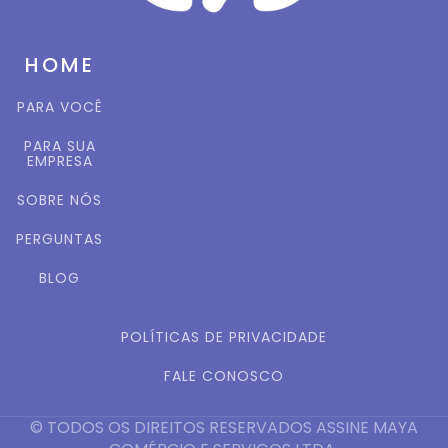
HOME
PARA VOCÊ
PARA SUA
EMPRESA
SOBRE NÓS
PERGUNTAS
BLOG
POLÍTICAS DE PRIVACIDADE
FALE CONOSCO
© TODOS OS DIREITOS RESERVADOS ASSINE MAYA