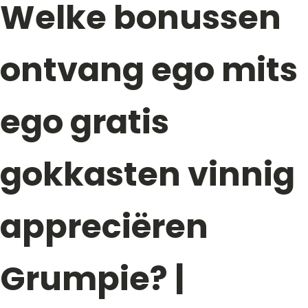
Welke bonussen
ontvang ego mits
ego gratis
gokkasten vinnig
appreciëren
Grumpie? |