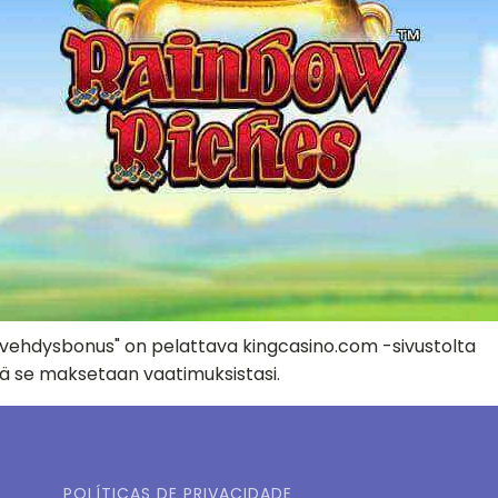
ervehdysbonus" on pelattava kingcasino.com -sivustolta
ttä se maksetaan vaatimuksistasi.
POLÍTICAS DE PRIVACIDADE