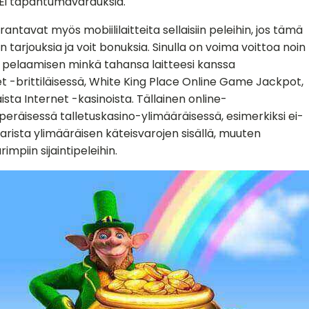
 Ei tapahtumavarauksia.
rantavat myös mobiililaitteita sellaisiin peleihin, jos tämä
 tarjouksia ja voit bonuksia. Sinulla on voima voittoa noin
 pelaamisen minkä tahansa laitteesi kanssa
t -brittiläisessä, White King Place Online Game Jackpot,
ista Internet -kasinoista. Tällainen online-
uperäisessä talletuskasino-ylimääräisessä, esimerkiksi ei-
arista ylimääräisen käteisvarojen sisällä, muuten
impiin sijaintipeleihin.