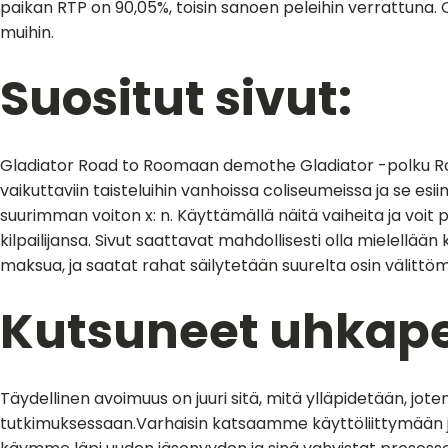
paikan RTP on 90,05%, toisin sanoen peleihin verrattuna
muihin.
Suositut sivut:
Gladiator Road to Roomaan demothe Gladiator -polku Room
vaikuttaviin taisteluihin vanhoissa coliseumeissa ja se esi
suurimman voiton x: n. Käyttämällä näitä vaiheita ja voit
kilpailijansa. Sivut saattavat mahdollisesti olla mielellään
maksua, ja saatat rahat säilytetään suurelta osin välittöm
Kutsuneet uhkape
Täydellinen avoimuus on juuri sitä, mitä ylläpidetään, j
tutkimuksessaan.Varhaisin katsaamme käyttöliittymään ja 