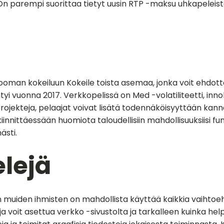
. On parempi suorittaa tietyt uusin RTP -maksu uhkapelei
an kokeiluun Kokeile toista asemaa, jonka voit ehdottoma
intyi vuonna 2017. Verkkopelissä on Med -volatiliteetti, inn
 projekteja, pelaajat voivat lisätä todennäköisyyttään kan
 kiinnittäessään huomiota taloudellisiin mahdollisuuksiisi fu
ästi.
lejä
oten muiden ihmisten on mahdollista käyttää kaikkia vaih
voit asettua verkko -sivustolta ja tarkalleen kuinka hel