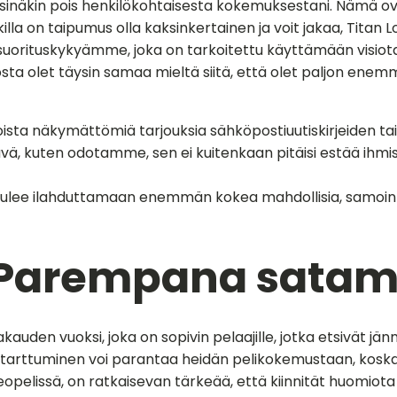
sinäkin pois henkilökohtaisesta kokemuksestani. Nämä ovat 
a on taipumus olla kaksinkertainen ja voit jakaa, Titan L
n suorituskykyämme, joka on tarkoitettu käyttämään visio
nosta olet täysin samaa mieltä siitä, että olet paljon enem
oista näkymättömiä tarjouksia sähköpostiuutiskirjeiden tai
npistävä, kuten odotamme, sen ei kuitenkaan pitäisi estää i
e tulee ilahduttamaan enemmän kokea mahdollisia, samoin 
 | Parempana sata
en vuoksi, joka on sopivin pelaajille, jotka etsivät jännity
tarttuminen voi parantaa heidän pelikokemustaan, koska a
eopelissä, on ratkaisevan tärkeää, että kiinnität huomiota