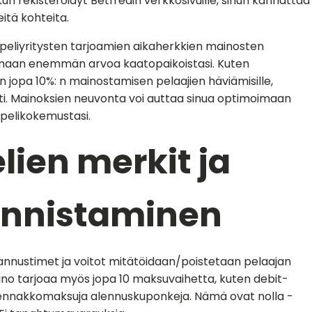
un rekisteröidyt Betfredin verkkosivuille, sinun kannattaa
eitä kohteita.
eliyritysten tarjoamien aikaherkkien mainosten
maan enemmän arvoa kaatopaikoistasi. Kuten
n jopa 10%: n mainostamisen pelaajien häviämisille,
eti. Mainoksien neuvonta voi auttaa sinua optimoimaan
 pelikokemustasi.
lien merkit ja
unnistaminen
 kannustimet ja voitot mitätöidaan/poistetaan pelaajan
no tarjoaa myös jopa 10 maksuvaihetta, kuten debit-
 ennakkomaksuja alennuskuponkeja. Nämä ovat nolla -