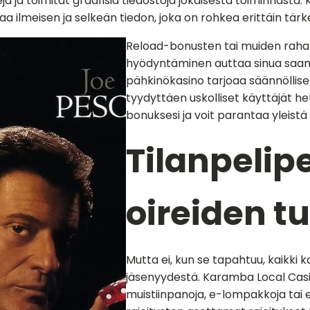
ja toimitat graafisia tiedostoja jokaisesta toiminnasta. K
oaa ilmeisen ja selkeän tiedon, joka on rohkea erittäin tärk
Reload-bonusten tai muiden rahap
hyödyntäminen auttaa sinua saa
pähkinökasino tarjoaa säännöllise
tyydyttäen uskolliset käyttäjät h
bonuksesi ja voit parantaa yleistä
Tilanpelipe
oireiden t
Mutta ei, kun se tapahtuu, kaikki
jäsenyydestä. Karamba Local Casi
muistiinpanoja, e-lompakkoja tai