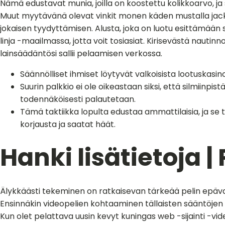
Nämä edustavat munia, joilla on koostettu kolikkoarvo, ja 
Muut myytävänä olevat vinkit monen käden mustalla jackill
jokaisen tyydyttämisen.
Alusta, joka on luotu esittämää
linja -maailmassa, jotta voit tosiasiat. Kirisevästä nautin
lainsäädäntösi sallii pelaamisen verkossa.
Säännölliset ihmiset löytyvät valkoisista lootuskasin
Suurin palkkio ei ole oikeastaan ​​siksi, että silmii
todennäköisesti palautetaan.
Tämä taktiikka lopulta edustaa ammattilaisia, ja s
korjausta ja saatat häät.
Hanki lisätietoja
Älykkäästi tekeminen on ratkaisevan tärkeää pelin epävakaud
Ensinnäkin videopelien kohtaaminen tällaisten sääntöjen 
Kun olet pelattava uusin kevyt kuningas web -sijainti -vid