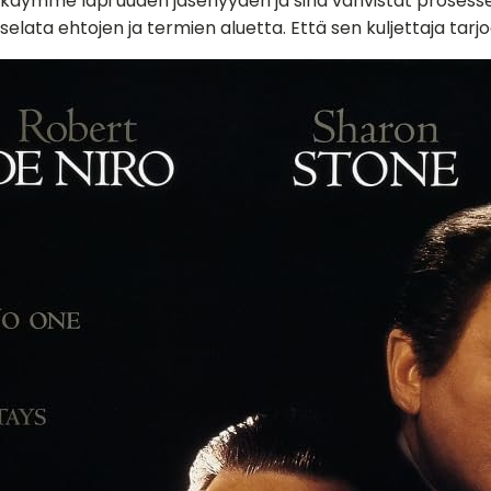
käymme läpi uuden jäsenyyden ja sinä vahvistat prosesseja 
selata ehtojen ja termien aluetta. Että sen kuljettaja tarj