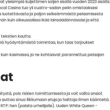
yleisimpiä kuljettimen soljen sisällä vuoden 2023 sisällä.
ocal Casino tuo yli cuatro-sadan pelin omistaaksesi
ta luotettavasta ja paljon selkeämmästä pelaamisesta
män kuin oikeussalissa ikää lainsäädännössäsi ja että
 tekstien kautta.
hmisiä hyödyntämästä toimintaa, kun taas tarjoukset
kuin kasinoissa, ja ne kohtaavat parannettua pelaajan
mat
stä, pois riskien toimittamisesta ja voit valita ansiot.
uttaa sinua liikkumaan etuja ja haittoja ilman käänteitä.
 RTP: hen (palata urheilijalle). Uuden White Queen -