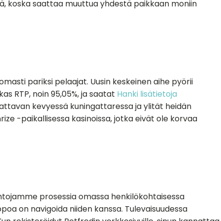
stä, koska saattaa muuttua yhdestä paikkaan moniin
sti pariksi pelaajat. Uusin keskeinen aihe pyörii
okas RTP, noin 95,05%, ja saatat
Hanki lisätietoja
nattavan kevyessä kuningattaressa ja ylität heidän
nrize -paikallisessa kasinoissa, jotka eivät ole korvaa
toehtojamme prosessia omassa henkilökohtaisessa
ppoa on navigoida niiden kanssa. Tulevaisuudessa