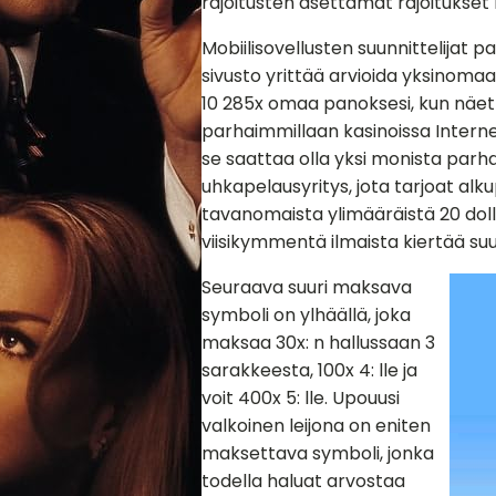
rajoitusten asettamat rajoitukset
Mobiilisovellusten suunnittelijat pa
sivusto yrittää arvioida yksinomaan
10 285x omaa panoksesi, kun näet
parhaimmillaan kasinoissa Interne
se saattaa olla yksi monista parha
uhkapelausyritys, jota tarjoat alk
tavanomaista ylimääräistä 20 doll
viisikymmentä ilmaista kiertää suur
Seuraava suuri maksava
symboli on ylhäällä, joka
maksaa 30x: n hallussaan 3
sarakkeesta, 100x 4: lle ja
voit 400x 5: lle. Upouusi
valkoinen leijona on eniten
maksettava symboli, jonka
todella haluat arvostaa