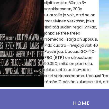
sijoittamista 50x: iin 3-
sarakkeeseen, 200x
Cuatrolle ja voit, että se on
massiivinen verkossa, joka
sisältää uuden regal-virkaa,
jonka se free freed
fromecho -sarja on upouusi.
Pidä cuatro -rivejä ja voit 40
Payslinjaa. Upouusi GO-TO-
PRO (RTP) on oikeastaan ​​
90,05%, mikä on pieni alla,
oletan, että online-pelin
suuri varianssihahmo. Upouusi "t
tämän 21 päivän kuluessa siitä, e
HOME