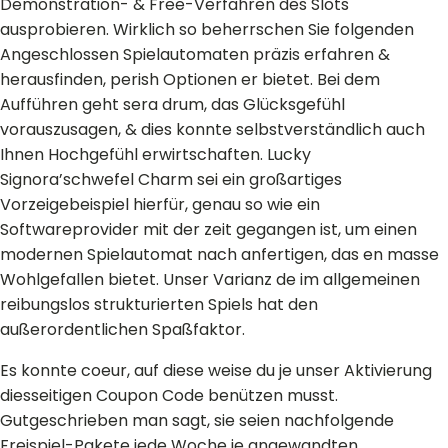
Demonstration- & Free-Verfahren des Slots
ausprobieren. Wirklich so beherrschen Sie folgenden
Angeschlossen Spielautomaten präzis erfahren &
herausfinden, perish Optionen er bietet. Bei dem
Aufführen geht sera drum, das Glücksgefühl
vorauszusagen, & dies konnte selbstverständlich auch
Ihnen Hochgefühl erwirtschaften. Lucky
Signora’schwefel Charm sei ein großartiges
Vorzeigebeispiel hierfür, genau so wie ein
Softwareprovider mit der zeit gegangen ist, um einen
modernen Spielautomat nach anfertigen, das en masse
Wohlgefallen bietet. Unser Varianz de im allgemeinen
reibungslos strukturierten Spiels hat den
außerordentlichen Spaßfaktor.
Es konnte coeur, auf diese weise du je unser Aktivierung
diesseitigen Coupon Code benützen musst.
Gutgeschrieben man sagt, sie seien nachfolgende
Freispiel-Pakete jede Woche je angewandten