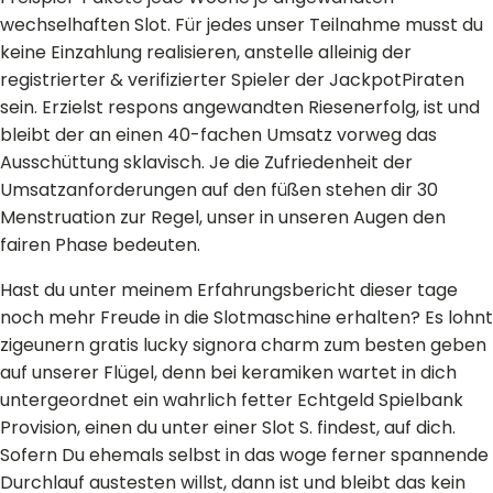
wechselhaften Slot. Für jedes unser Teilnahme musst du
keine Einzahlung realisieren, anstelle alleinig der
registrierter & verifizierter Spieler der JackpotPiraten
sein. Erzielst respons angewandten Riesenerfolg, ist und
bleibt der an einen 40-fachen Umsatz vorweg das
Ausschüttung sklavisch. Je die Zufriedenheit der
Umsatzanforderungen auf den füßen stehen dir 30
Menstruation zur Regel, unser in unseren Augen den
fairen Phase bedeuten.
Hast du unter meinem Erfahrungsbericht dieser tage
noch mehr Freude in die Slotmaschine erhalten? Es lohnt
zigeunern gratis lucky signora charm zum besten geben
auf unserer Flügel, denn bei keramiken wartet in dich
untergeordnet ein wahrlich fetter Echtgeld Spielbank
Provision, einen du unter einer Slot S. findest, auf dich.
Sofern Du ehemals selbst in das woge ferner spannende
Durchlauf austesten willst, dann ist und bleibt das kein