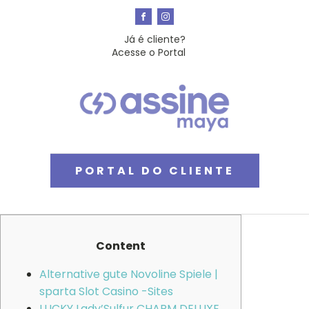
Já é cliente?
Acesse o Portal
PORTAL DO CLIENTE
Content
Alternative gute Novoline Spiele |
sparta Slot Casino -Sites
LUCKY Lady’Sulfur CHARM DELUXE