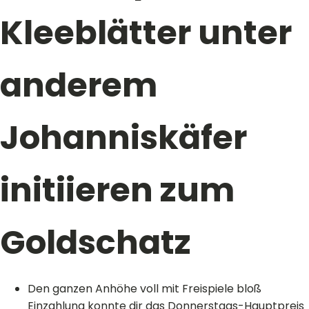
Kleeblätter unter
anderem
Johanniskäfer
initiieren zum
Goldschatz
Den ganzen Anhöhe voll mit Freispiele bloß
Einzahlung konnte dir das Donnerstags-Hauptpreis