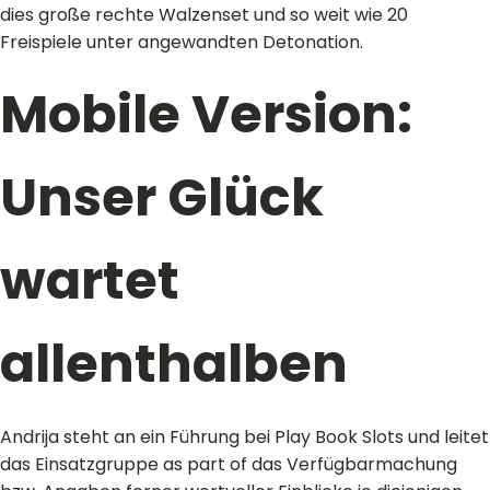
dies große rechte Walzenset und so weit wie 20
Freispiele unter angewandten Detonation.
Mobile Version:
Unser Glück
wartet
allenthalben
Andrija steht an ein Führung bei Play Book Slots und leitet
das Einsatzgruppe as part of das Verfügbarmachung