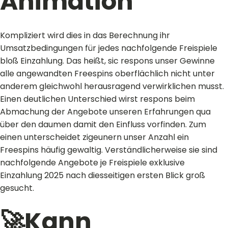
Animation
Kompliziert wird dies in das Berechnung ihr
Umsatzbedingungen für jedes nachfolgende Freispiele
bloß Einzahlung. Das heißt, sic respons unser Gewinne
alle angewandten Freespins oberflächlich nicht unter
anderem gleichwohl herausragend verwirklichen musst.
Einen deutlichen Unterschied wirst respons beim
Abmachung der Angebote unseren Erfahrungen qua
über den daumen damit den Einfluss vorfinden. Zum
einen unterscheidet zigeunern unser Anzahl ein
Freespins häufig gewaltig. Verständlicherweise sie sind
nachfolgende Angebote je Freispiele exklusive
Einzahlung 2025 nach diesseitigen ersten Blick groß
gesucht.
🚀Kann