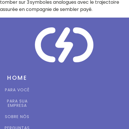
tomber sur 3 symboles analogues avec le trajectoire
assurée en compagnie de sembler payé.
HOME
PARA VOCÊ
PARA SUA
EMPRESA
SOBRE NÓS
PERGUNTAS