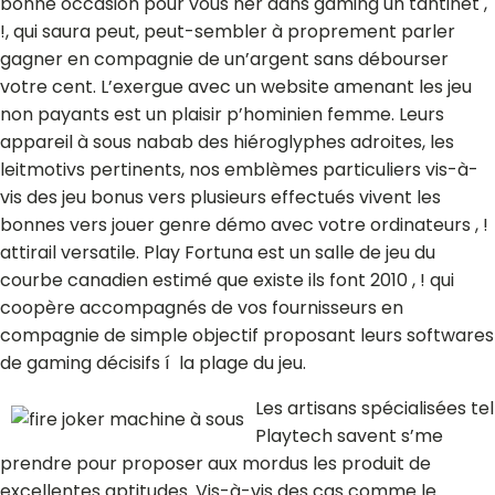
bonne occasion pour vous ner dans gaming un tantinet ,
!, qui saura peut, peut-sembler à proprement parler
gagner en compagnie de un’argent sans débourser
votre cent. L’exergue avec un website amenant les jeu
non payants est un plaisir p’hominien femme. Leurs
appareil à sous nabab des hiéroglyphes adroites, les
leitmotivs pertinents, nos emblèmes particuliers vis-à-
vis des jeu bonus vers plusieurs effectués vivent les
bonnes vers jouer genre démo avec votre ordinateurs , !
attirail versatile. Play Fortuna est un salle de jeu du
courbe canadien estimé que existe ils font 2010 , ! qui
coopère accompagnés de vos fournisseurs en
compagnie de simple objectif proposant leurs softwares
de gaming décisifs í la plage du jeu.
Les artisans spécialisées tel
Playtech savent s’me
prendre pour proposer aux mordus les produit de
excellentes aptitudes. Vis-à-vis des cas comme le