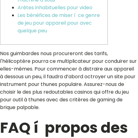
Arêtes inhabituelles pour video
Les bénéfices de miser í ce genre
de jeu pour appareil pour avec
quelque peu
Nos guimbardes nous procureront des tarifs,
l'hélicoptère pourra ce multiplicateur pour conduirer sur
elles-mêmes. Pour commencer à distraire aux appareil
à dessous un peu, il faudra d’abord octroyer un site pour
instrument pour thunes populaire.
Assurez-nous de
choisir le des plus redoutables casinos qui offre du jeu
pour outil à thunes avec des critères de gaming de
brique palpable.
FAQ í propos des