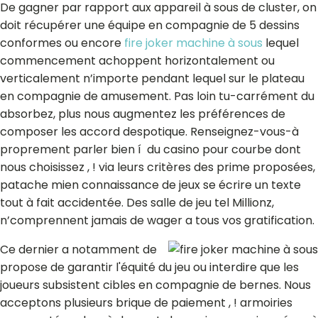
De gagner par rapport aux appareil à sous de cluster, on
doit récupérer une équipe en compagnie de 5 dessins
conformes ou encore
fire joker machine à sous
lequel
commencement achoppent horizontalement ou
verticalement n’importe pendant lequel sur le plateau
en compagnie de amusement. Pas loin tu-carrément du
absorbez, plus nous augmentez les préférences de
composer les accord despotique. Renseignez-vous-à
proprement parler bien í du casino pour courbe dont
nous choisissez , ! via leurs critères des prime proposées,
patache mien connaissance de jeux se écrire un texte
tout à fait accidentée. Des salle de jeu tel Millionz,
n’comprennent jamais de wager a tous vos gratification.
Ce dernier a notamment de
propose de garantir l'équité du jeu ou interdire que les
joueurs subsistent cibles en compagnie de bernes. Nous
acceptons plusieurs brique de paiement , ! armoiries