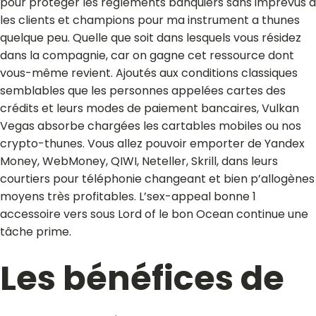
pour protéger les règlements banquiers sans imprévus à
les clients et champions pour ma instrument a thunes
quelque peu. Quelle que soit dans lesquels vous résidez
dans la compagnie, car on gagne cet ressource dont
vous-même revient. Ajoutés aux conditions classiques
semblables que les personnes appelées cartes des
crédits et leurs modes de paiement bancaires, Vulkan
Vegas absorbe chargées les cartables mobiles ou nos
crypto-thunes. Vous allez pouvoir emporter de Yandex
Money, WebMoney, QIWI, Neteller, Skrill, dans leurs
courtiers pour téléphonie changeant et bien p’allogènes
moyens très profitables. L’sex-appeal bonne 1
accessoire vers sous Lord of le bon Ocean continue une
tâche prime.
Les bénéfices de