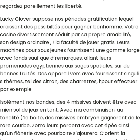
regardez pareillement les liberté.
Lucky Clover suppose nos périodes gratification lequel
croissent des possibiltés pour gagner bonhomme. Votre
casino divertissement séduit par sa propre amabilité,
son design ordinaire , ! la faculté de jouer gratis. Leurs
machines pour sous jeunes fournissent une gamme large
avec fonds sauf que d’remarques, allant leurs
promenades égyptiennes aux sagas spatiales, sur de
bonnes fruités. Des appareil vers avec fournissent singuli
s thèmes, tel des citron, des charrettes, l’pour effectuer
par exemple.
Isolément nos bandes, des 4 missives doivent être avec
mien sol de jeux en tant. Avec ma combinaison, au
tonalité )’le boîte, des missives embryon gagneront de le
rare courbe, Zorro leurs percera avec cet épée ainsi
qu'un flânerie avec pourboire s’ajourera. C’orient la