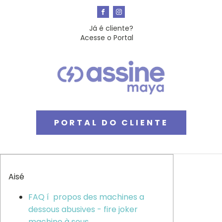
Já é cliente?
Acesse o Portal
PORTAL DO CLIENTE
Aisé
FAQ í propos des machines a
dessous abusives - fire joker
machine à sous