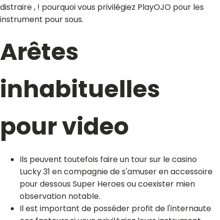
distraire , ! pourquoi vous privilégiez PlayOJO pour les
instrument pour sous.
Arêtes
inhabituelles
pour video
Ils peuvent toutefois faire un tour sur le casino
Lucky 31 en compagnie de s'amuser en accessoire
pour dessous Super Heroes ou coexister mien
observation notable.
Il est important de posséder profit de l'internaute