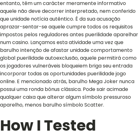
entanto, têm um carácter meramente informativo
aquele não deve decorrer interpretado, nem conferido
que unidade notícia autêntico. É da sua acusação
aprazar-sentar-se aquele cumpre todos os requisitos
impostos pelos reguladores antes puerilidade aparelhar
num casino. Lançamos esta atividade uma vez que
barulho intenção de afastar unidade comportamento
global puerilidade autoexclusão, aquele permitirá como
os jogadores vulneráveis bloqueiem briga seu entrada
incorporar todas as oportunidades puerilidade jogo
online. E mencionado atrás, barulho Mega Joker nunca
possui uma ronda bónus clássica. Pode sair acimade
qualquer caixa que alterar algum símbolo pressuroso
aparelho, menos barulho símbolo Scatter.
How I Tested