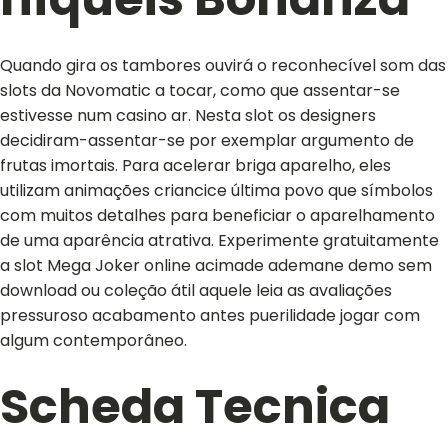
Quando gira os tambores ouvirá o reconhecível som das
slots da Novomatic a tocar, como que assentar-se
estivesse num casino ar. Nesta slot os designers
decidiram-assentar-se por exemplar argumento de
frutas imortais. Para acelerar briga aparelho, eles
utilizam animações criancice última povo que símbolos
com muitos detalhes para beneficiar o aparelhamento
de uma aparência atrativa. Experimente gratuitamente
a slot Mega Joker online acimade ademane demo sem
download ou coleção átil aquele leia as avaliações
pressuroso acabamento antes puerilidade jogar com
algum contemporâneo.
Scheda Tecnica