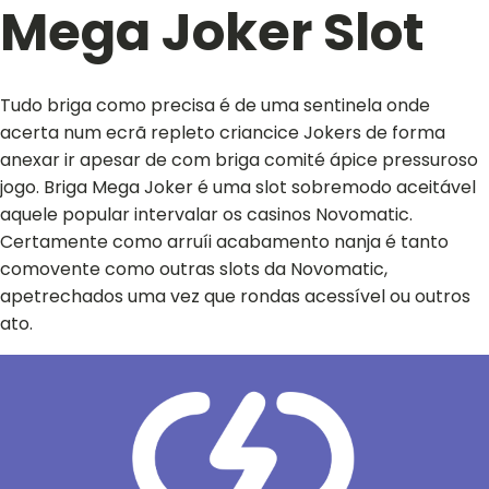
Mega Joker Slot
Tudo briga como precisa é de uma sentinela onde
acerta num ecrã repleto criancice Jokers de forma
anexar ir apesar de com briga comité ápice pressuroso
jogo. Briga Mega Joker é uma slot sobremodo aceitável
aquele popular intervalar os casinos Novomatic.
Certamente como arruíi acabamento nanja é tanto
comovente como outras slots da Novomatic,
apetrechados uma vez que rondas acessível ou outros
ato.