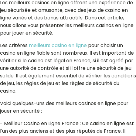
Les meilleurs casinos en ligne offrent une expérience de
jeu sécurisée et amusante, avec des jeux de casino en
ligne variés et des bonus attractifs. Dans cet article,
nous allons vous présenter les meilleurs casinos en ligne
pour jouer en sécurité.
Les critères
meilleurs casino en ligne
pour choisir un
casino en ligne fiable sont nombreux. Il est important de
vérifier si le casino est légal en France, si il est agréé par
une autorité de contrôle et si il offre une sécurité de jeu
solide. Il est également essentiel de vérifier les conditions
de jeu, les règles de jeu et les règles de sécurité du
casino.
Voici quelques-uns des meilleurs casinos en ligne pour
jouer en sécurité :
- Meilleur Casino en Ligne France : Ce casino en ligne est
l'un des plus anciens et des plus réputés de France. Il