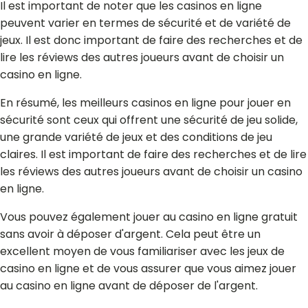
Il est important de noter que les casinos en ligne
peuvent varier en termes de sécurité et de variété de
jeux. Il est donc important de faire des recherches et de
lire les réviews des autres joueurs avant de choisir un
casino en ligne.
En résumé, les meilleurs casinos en ligne pour jouer en
sécurité sont ceux qui offrent une sécurité de jeu solide,
une grande variété de jeux et des conditions de jeu
claires. Il est important de faire des recherches et de lire
les réviews des autres joueurs avant de choisir un casino
en ligne.
Vous pouvez également jouer au casino en ligne gratuit
sans avoir à déposer d'argent. Cela peut être un
excellent moyen de vous familiariser avec les jeux de
casino en ligne et de vous assurer que vous aimez jouer
au casino en ligne avant de déposer de l'argent.