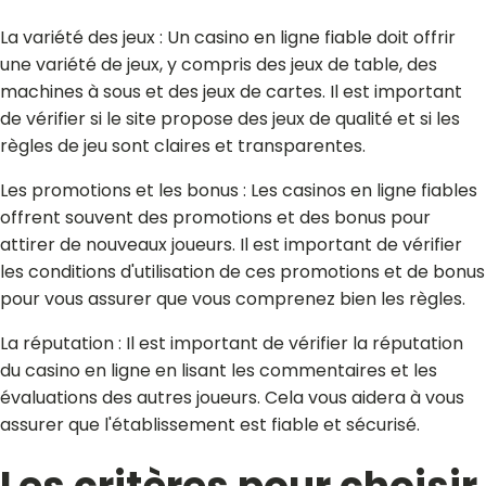
La variété des jeux : Un casino en ligne fiable doit offrir
une variété de jeux, y compris des jeux de table, des
machines à sous et des jeux de cartes. Il est important
de vérifier si le site propose des jeux de qualité et si les
règles de jeu sont claires et transparentes.
Les promotions et les bonus : Les casinos en ligne fiables
offrent souvent des promotions et des bonus pour
attirer de nouveaux joueurs. Il est important de vérifier
les conditions d'utilisation de ces promotions et de bonus
pour vous assurer que vous comprenez bien les règles.
La réputation : Il est important de vérifier la réputation
du casino en ligne en lisant les commentaires et les
évaluations des autres joueurs. Cela vous aidera à vous
assurer que l'établissement est fiable et sécurisé.