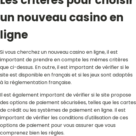
Les critères pour choisir
un nouveau casino en
ligne
Si vous cherchez un nouveau casino en ligne, il est
important de prendre en compte les mêmes critères
que ci-dessus. En outre, il est important de vérifier si le
site est disponible en français et si les jeux sont adaptés
à la réglementation française.
Il est également important de vérifier si le site propose
des options de paiement sécurisées, telles que les cartes
de crédit ou les systèmes de paiement en ligne. Il est
important de vérifier les conditions d'utilisation de ces
options de paiement pour vous assurer que vous
comprenez bien les règles.