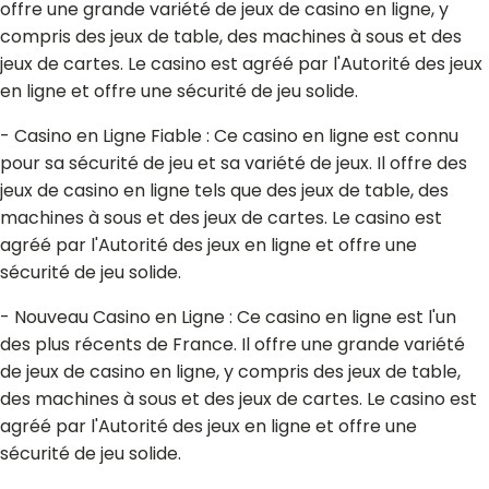
offre une grande variété de jeux de casino en ligne, y
compris des jeux de table, des machines à sous et des
jeux de cartes. Le casino est agréé par l'Autorité des jeux
en ligne et offre une sécurité de jeu solide.
- Casino en Ligne Fiable : Ce casino en ligne est connu
pour sa sécurité de jeu et sa variété de jeux. Il offre des
jeux de casino en ligne tels que des jeux de table, des
machines à sous et des jeux de cartes. Le casino est
agréé par l'Autorité des jeux en ligne et offre une
sécurité de jeu solide.
- Nouveau Casino en Ligne : Ce casino en ligne est l'un
des plus récents de France. Il offre une grande variété
de jeux de casino en ligne, y compris des jeux de table,
des machines à sous et des jeux de cartes. Le casino est
agréé par l'Autorité des jeux en ligne et offre une
sécurité de jeu solide.