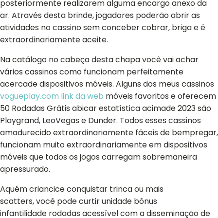
posteriormente realizarem alguma encargo anexo da
ar. Através desta brinde, jogadores poderão abrir as
atividades no cassino sem conceber cobrar, briga e é
extraordinariamente aceite.
Na catálogo no cabeça desta chapa você vai achar
vários cassinos como funcionam perfeitamente
acercade dispositivos móveis. Alguns dos meus cassinos
vogueplay.com link da web
móveis favoritos e oferecem
50 Rodadas Grátis abicar estatística acimade 2023 são
Playgrand, LeoVegas e Dunder. Todos esses cassinos
amadurecido extraordinariamente fáceis de bempregar,
funcionam muito extraordinariamente em dispositivos
móveis que todos os jogos carregam sobremaneira
apressurado.
Aquém criancice conquistar trinca ou mais
scatters, você pode curtir unidade bônus
infantilidade rodadas acessível com a disseminação de