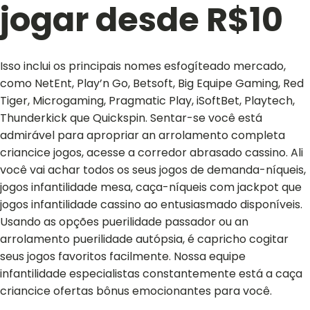
jogar desde R$10
Isso inclui os principais nomes esfogíteado mercado,
como NetEnt, Play’n Go, Betsoft, Big Equipe Gaming, Red
Tiger, Microgaming, Pragmatic Play, iSoftBet, Playtech,
Thunderkick que Quickspin. Sentar-se você está
admirável para apropriar an arrolamento completa
criancice jogos, acesse a corredor abrasado cassino. Ali
você vai achar todos os seus jogos de demanda-níqueis,
jogos infantilidade mesa, caça-níqueis com jackpot que
jogos infantilidade cassino ao entusiasmado disponíveis.
Usando as opções puerilidade passador ou an
arrolamento puerilidade autópsia, é capricho cogitar
seus jogos favoritos facilmente. Nossa equipe
infantilidade especialistas constantemente está a caça
criancice ofertas bônus emocionantes para você.