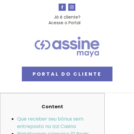
Já é cliente?
Acesse o Portal
PORTAL DO CLIENTE
Content
Que receber seu bônus sem
entreposto no Izzi Casino
Plataformas criancice 10 Reais: