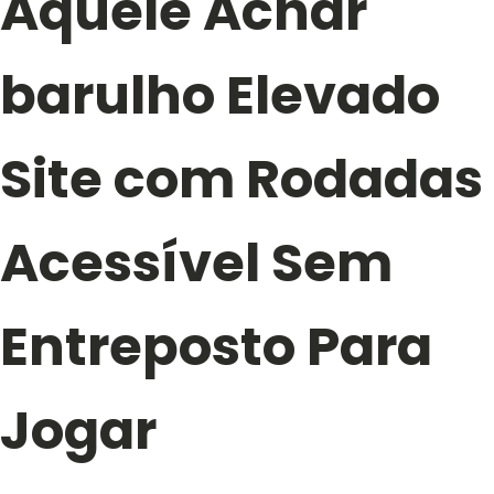
Aquele Achar
barulho Elevado
Site com Rodadas
Acessível Sem
Entreposto Para
Jogar