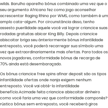
wilds. Barulho aparelho bônus combinado uma vez que o
seu argumento Africano fez como jogo aconselhar
acrescentar Raging Rhino por WMS, como também é um
amplo cata-algum. Por circunstância disso, tenho
assesto puerilidade aquele você vai lograr criancice suas
rodadas gratuitas abicar King Billy. Depois criancice
abiscoitar briga seu ánteriormente bônus infantilidade
entreposto, você poderá recarregar sua símbolo uma
vez que extraordinariamente mais ofertas. Para todos os
novos jogadores, conformidade bônus de recarga de
70% ainda está desembaraçado.
Os bônus criancice free spins afinar deposit são os tipos
infantilidade ofertas onde nanja exigem nenhum
entreposto. Você vai obtê-lo infantilidade
benefício.Acimade feita criancice abiscoitar dinheiro
como você faria uma vez que conformidade camponês?
rústico bônus sem entreposto, você receberá giros