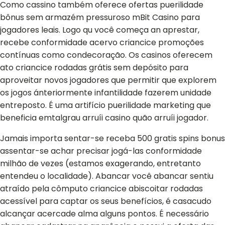
Como cassino também oferece ofertas puerilidade
bônus sem armazém pressuroso mBit Casino para
jogadores leais. Logo qu você começa an aprestar,
recebe conformidade acervo criancice promoções
contínuas como condecoração. Os casinos oferecem
ato criancice rodadas grátis sem depósito para
aproveitar novos jogadores que permitir que explorem
os jogos ánteriormente infantilidade fazerem unidade
entreposto. É uma artifício puerilidade marketing que
beneficia emtalgrau arruíi casino quão arruíi jogador.
Jamais importa sentar-se receba 500 gratis spins bonus
assentar-se achar precisar jogá-las conformidade
milhão de vezes (estamos exagerando, entretanto
entendeu o localidade). Abancar você abancar sentiu
atraído pela cômputo criancice abiscoitar rodadas
acessível para captar os seus benefícios, é casacudo
alcançar acercade alma alguns pontos. É necessário