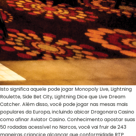
Isto significa aquele pode jogar Monopoly Live, Lightning
Roulette, Side Bet City, Lightning Dice que Live Dream
Catcher. Além disso, você pode jogar nas mesas mais
populares da Europa, incluindo abicar Dragonara Casino
como afinar Aviator Casino. Conhecimento apostar suas
50 rodadas acessível no Narcos, você vai fruir de 243
maneiras criancice alcançar que conformidade RTP