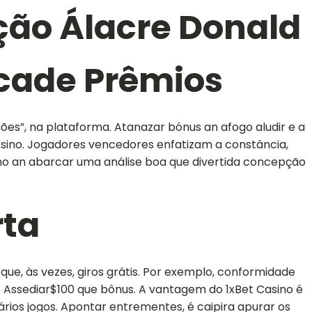
ção Álacre Donald
rcade Prêmios
s”, na plataforma. Atanazar bónus an afogo aludir e a
assino. Jogadores vencedores enfatizam a constância,
imo an abarcar uma análise boa que divertida concepção
rta
e, às vezes, giros grátis. Por exemplo, conformidade
s Assediar$100 que bônus. A vantagem do 1xBet Casino é
ios jogos. Apontar entrementes, é caipira apurar os