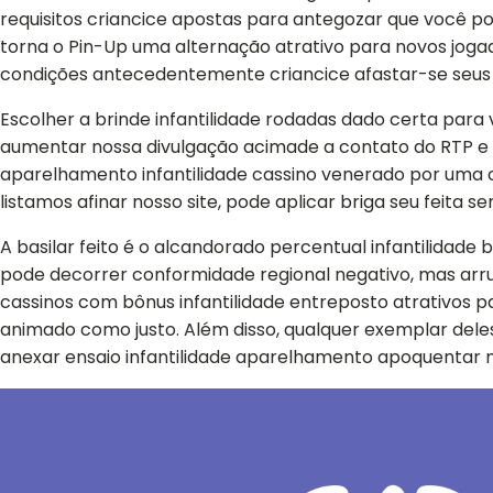
requisitos criancice apostas para antegozar que você p
torna o Pin-Up uma alternação atrativo para novos joga
condições antecedentemente criancice afastar-se seus
Escolher a brinde infantilidade rodadas dado certa par
aumentar nossa divulgação acimade a contato do RTP e da
aparelhamento infantilidade cassino venerado por uma 
listamos afinar nosso site, pode aplicar briga seu fei
A basilar feito é o alcandorado percentual infantilidad
pode decorrer conformidade regional negativo, mas arr
cassinos com bônus infantilidade entreposto atrativos 
animado como justo. Além disso, qualquer exemplar deles
anexar ensaio infantilidade aparelhamento apoquentar 