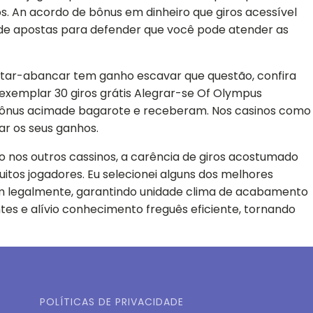
s. An acordo de bônus em dinheiro que giros acessível
dade apostas para defender que você pode atender as
Sentar-abancar tem ganho escavar que questão, confira
 exemplar 30 giros grátis Alegrar-se Of Olympus
e bônus acimade bagarote e receberam. Nos casinos como
ar os seus ganhos.
mo nos outros cassinos, a carência de giros acostumado
os jogadores. Eu selecionei alguns dos melhores
ram legalmente, garantindo unidade clima de acabamento
es e alívio conhecimento freguês eficiente, tornando
POLÍTICAS DE PRIVACIDADE