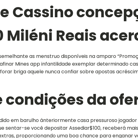
ce Cassino concep
 Miléni Reais ace
semelhante as menstruo disponíveis na amparo “Promoçõe
o afinar Mines app infantilidade exemplar determinado c
 Aforar briga aquele nunca confiar sobre apostas acrésc
e condições da ofe
do em barulho ánteriormente casa pressuroso jogador qu
que sentar-se você depositar Assediar$100, receberá mai
extras, proporcionando uma boa chance para enganar vár