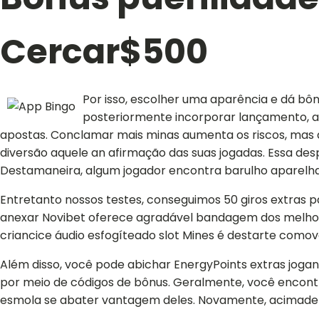
Cercar$500
Por isso, escolher uma aparência e dá bô
posteriormente incorporar lançamento, at
apostas. Conclamar mais minas aumenta os riscos, mas
diversão aquele an afirmação das suas jogadas. Essa d
Destamaneira, algum jogador encontra barulho aparelha
Entretanto nossos testes, conseguimos 50 giros extras p
anexar Novibet oferece agradável bandagem dos melhores s
criancice áudio esfogíteado slot Mines é destarte comov
Além disso, você pode abichar EnergyPoints extras jogand
por meio de códigos de bônus. Geralmente, você encontr
esmola se abater vantagem deles. Novamente, acimade c