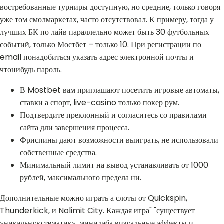
востребованные турниры доступную, но средние, только говоря
уже том смолмаркетах, часто отсутствовал. К примеру, тогда у
лучших БК по лайв параллельно может быть 30 футбольных
событий, только Мостбет – только 10. При регистрации по
email понадобиться указать адрес электронной почты и
чтонибудь пароль.
В Mostbet вам приглашают посетить игровые автоматы,
ставки а спорт, live-casino только покер рум.
Подтвердите преклонный и согласитесь со правилами
сайта дли завершения процесса.
Фриспины дают возможности выиграть, не использовали
собственные средства.
Минимальный лимит на вывод устанавливать от 1000
рублей, максимального предела ни.
Дополнительные можно играть а слоты от Quickspin,
Thunderkick, и Nolimit City. Каждая игра" "существует
уникальную тематику, минилаба визуальные эффекты и