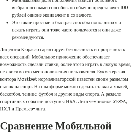
Минимальная доля пополнения зависит остального
выбранного вами способов, но обычно представляет 100
рублей одноиз эквивалент в со валюте.
Это такие простые и быстрая способы пополниться и
начать играть, они тоже часто пользуются и они даже
рекомендуются.
Лицензия Кюрасао гарантирует безопасность и прозрачность
всех операций. Мобильное приложение обеспечивает
возможность сделали ставки, более этого играть в любую время,
независимо ото местоположения пользователя. Букмекерская
контора Mostbet нормализаторской известен своим разделом
ставок на спорт. На платформе можно сделать ставки а хоккей,
баскетбол, теннис, футбол и другие виды спорта. А разделе
спортивных событий доступны НБА, Лига чемпионов УЕФА,
НХЛ и Премьер-лига.
Сравнение Мобильной