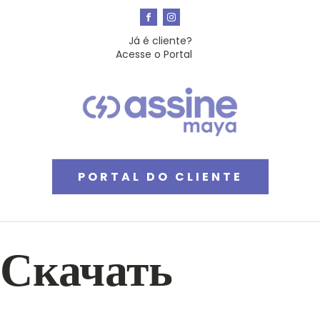
Já é cliente?
Acesse o Portal
PORTAL DO CLIENTE
Скачать