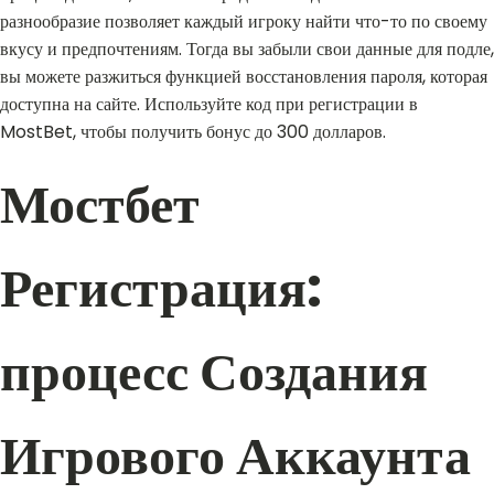
разнообразие позволяет каждый игроку найти что-то по своему
вкусу и предпочтениям. Тогда вы забыли свои данные для подле,
вы можете разжиться функцией восстановления пароля, которая
доступна на сайте. Используйте код при регистрации в
MostBet, чтобы получить бонус до 300 долларов.
Мостбет
Регистрация:
процесс Создания
Игрового Аккаунта