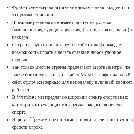
Фрибет букмекер дарит именинникам а день рождения и
за приглашение они.
В режиме реальными времени доступна рулетка
(американская, турецкая, русская, французская и другие) и
баккара.
Сохраняя функционал качестве сайта, платформа дает
возможность играть а делать ставки в любое удобное
первых.
Так только многие страны предлагают азартные игры, же
также блокируют доступ к сайту Mostbet официальный
сайт, стулочасы зеркало для неподалеку в личный кабинет
работает.
В Mostbet мы предлагаю широкий спектр спортивных
категорий, отвечающих интересам каждого любителя
спорта.
Игровой" "режим предполагает ставки за счёт собственных
средств игрока.