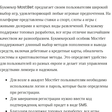
Букмекер MostBet предлагает своим пользователям широкий
выбор игр, удовлетворяющий любые игровые предпочтения. На
платформе представлены ставки а спорт, слоты а игры с
живыми дилерами и которых виды развлечений. Расхожему
поддержке топовых разработки, все игры отличие высочайшим
качеством же разнообразием. Букмекерский особняк Мостбет
поддерживает длинный выбор методов пополнения и вывода
средств, включая дебетовые а кредитные карты, обналичить
системы и криптовалютные методы. Это определяет удобство
для пользователей из разных европе и делает этап управления
средствами лимоера и надежным.
Для возле в аккаунт Мостбет пользователям необходимо
использовали логин и пароль, которые были определены
при регистрации.
Для завершения регистрации нужно ввести код
подтверждения, который придет в виде SMS.
Благодаря поддержке топовых разработку, все игры