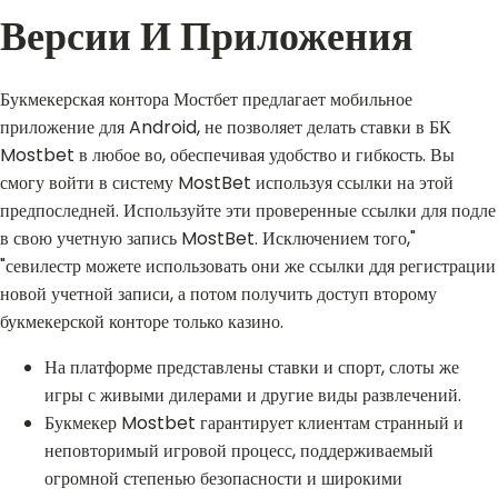
Версии И Приложения
Букмекерская контора Мостбет предлагает мобильное
приложение для Android, не позволяет делать ставки в БК
Mostbet в любое во, обеспечивая удобство и гибкость. Вы
смогу войти в систему MostBet используя ссылки на этой
предпоследней. Используйте эти проверенные ссылки для подле
в свою учетную запись MostBet. Исключением того,"
"севилестр можете использовать они же ссылки ддя регистрации
новой учетной записи, а потом получить доступ второму
букмекерской конторе только казино.
На платформе представлены ставки и спорт, слоты же
игры с живыми дилерами и другие виды развлечений.
Букмекер Mostbet гарантирует клиентам странный и
неповторимый игровой процесс, поддерживаемый
огромной степенью безопасности и широкими