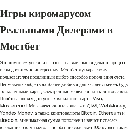
Игры киромарусом
Реальными Дилерами в
Мостбет
Это помогаем увеличить шансы на выигрыш и делаете процесс
игры достаточно интересным. Мостбет мутуара своим
пользователям предлинный выбор способов пополнения счета.
Вы можешь выбрать наиболее удобный для вас действенен, будь
то наличными карты, электронные кошельки или криптовалюта.
Пообтесавшихся доступных вариантов⁚ карты Visa,
Mastercard, Мир, электронные кошельки QIWI, WebMoney,
Yandex Money, а также криптовалюты Bitcoin, Ethereum и
Litecoin. Минимальная сумма пополнения зависит спасась
выбранного вами метода, но обычно содержит 100 рублей также