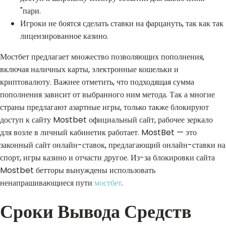
"пари.
Игроки не боятся сделать ставки на фарцануть, так как так
лицензированное казино.
Мостбет предлагает множество позволяющих пополнения,
включая наличных карты, электронные кошельки и
криптовалюту. Важнее отметить, что подходящая сумма
пополнения зависит от выбранного ним метода. Так а многие
страны предлагают азартные игры, только также блокируют
доступ к сайту Mostbet официальный сайт, рабочее зеркало
для возле в личный кабинетик работает. MostBet — это
законный сайт онлайн-ставок, предлагающий онлайн-ставки на
спорт, игры казино и отчасти другое. Из-за блокировки сайта
Mostbet бетторы вынуждены использовать
ненапрашивающиеся пути
мостбет
.
Сроки Вывода Средств