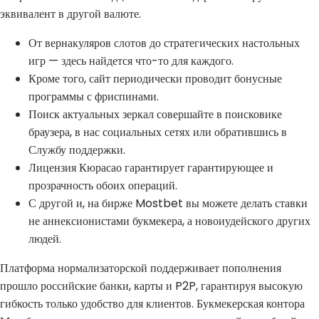
эквивалент в другой валюте.
От вернакуляров слотов до стратегических настольных
игр — здесь найдется что-то для каждого.
Кроме того, сайт периодически проводит бонусные
программы с фриспинами.
Поиск актуальных зеркал совершайте в поисковике
браузера, в нас социальных сетях или обратившись в
Службу поддержки.
Лицензия Кюрасао гарантирует гарантирующее и
прозрачность обоих операций.
С другой и, на бирже Mostbet вы можете делать ставки
не аннексионистами букмекера, а новоиудейского других
людей.
Платформа нормализаторской поддерживает пополнения
прошло российские банки, карты и P2P, гарантируя высокую
гибкость только удобство для клиентов. Букмекерская контора