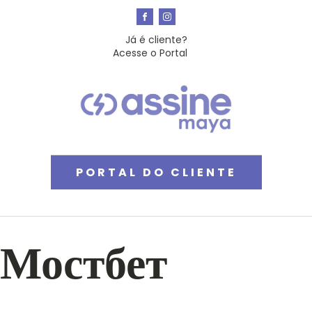
Já é cliente?
Acesse o Portal
PORTAL DO CLIENTE
Мостбет