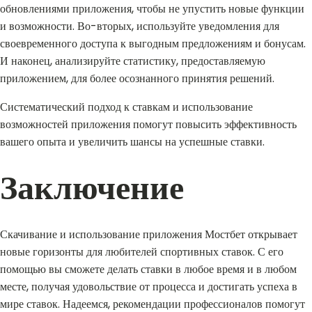
обновлениями приложения, чтобы не упустить новые функции
и возможности. Во-вторых, используйте уведомления для
своевременного доступа к выгодным предложениям и бонусам.
И наконец, анализируйте статистику, предоставляемую
приложением, для более осознанного принятия решений.
Систематический подход к ставкам и использование
возможностей приложения помогут повысить эффективность
вашего опыта и увеличить шансы на успешные ставки.
Заключение
Скачивание и использование приложения Мостбет открывает
новые горизонты для любителей спортивных ставок. С его
помощью вы сможете делать ставки в любое время и в любом
месте, получая удовольствие от процесса и достигать успеха в
мире ставок. Надеемся, рекомендации профессионалов помогут