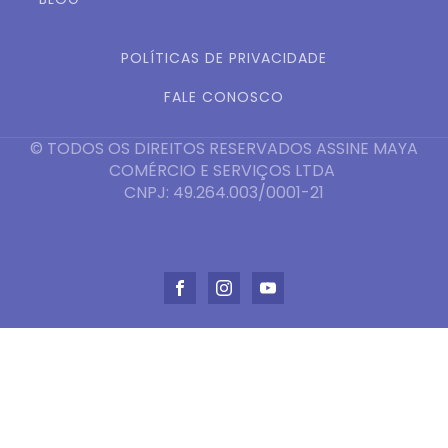
POLÍTICAS DE PRIVACIDADE
FALE CONOSCO
© TODOS OS DIREITOS RESERVADOS ASSINE MAYA
COMÉRCIO E SERVIÇOS LTDA
CNPJ: 49.264.003/0001-21