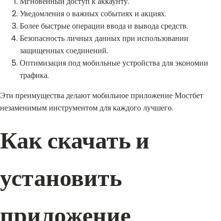
Мгновенный доступ к аккаунту.
Уведомления о важных событиях и акциях.
Более быстрые операции ввода и вывода средств.
Безопасность личных данных при использовании
защищенных соединений.
Оптимизация под мобильные устройства для экономии
трафика.
Эти преимущества делают мобильное приложение Мостбет
незаменимым инструментом для каждого лучшего.
Как скачать и
установить
приложение