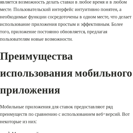
является возможность делать ставки в любое время и в любом
месте. Пользовательский интерфейс интуитивно понятен, а
необходимые функции сосредоточены в одном месте, что делает
использование приложения простым и эффективным. Более
того, приложение постоянно обновляется, предлагая
пользователям новые возможности.
Преимущества
использования мобильного
приложения
Мобильные приложения для ставок предоставляют ряд
преимуществ по сравнению с использованием веб-версий. Вот
некоторые из них: