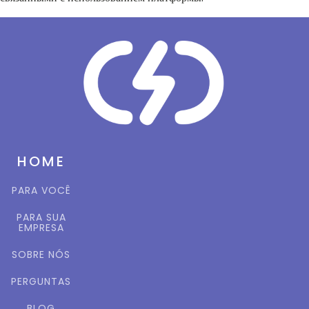
HOME
PARA VOCÊ
PARA SUA
EMPRESA
SOBRE NÓS
PERGUNTAS
BLOG