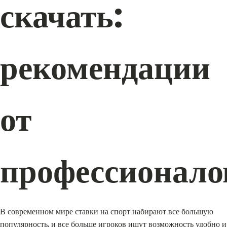
скачать:
рекомендации
от
профессионало
В современном мире ставки на спорт набирают все большую
популярность, и все больше игроков ищут возможность удобно и