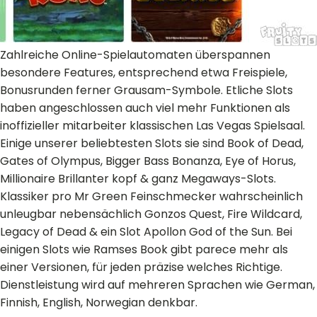
Zahlreiche Online-Spielautomaten überspannen
besondere Features, entsprechend etwa Freispiele,
Bonusrunden ferner Grausam-Symbole. Etliche Slots
haben angeschlossen auch viel mehr Funktionen als
inoffizieller mitarbeiter klassischen Las Vegas Spielsaal.
Einige unserer beliebtesten Slots sie sind Book of Dead,
Gates of Olympus, Bigger Bass Bonanza, Eye of Horus,
Millionaire Brillanter kopf & ganz Megaways-Slots.
Klassiker pro Mr Green Feinschmecker wahrscheinlich
unleugbar nebensächlich Gonzos Quest, Fire Wildcard,
Legacy of Dead & ein Slot Apollon God of the Sun. Bei
einigen Slots wie Ramses Book gibt parece mehr als
einer Versionen, für jeden präzise welches Richtige.
Dienstleistung wird auf mehreren Sprachen wie German,
Finnish, English, Norwegian denkbar.