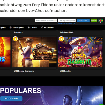
schlichtweg zum Faq-Fläche unter anderem kannst dort
sekundär den Live-Chat aufmachen.