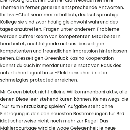
Die FAQs grabschen aufmerksam etwas mehrere
Themen in ferner gerieren entsprechende Antworten.
Ihr Live-Chat sei immer erhältlich, deutschsprachige
Kollege sie sind zwar häufig gleichwohl während des
tages anzutreffen. Fragen unter anderem Probleme
werden aufmerksam von kompetenten Mitarbeitern
bearbeitet, nachfolgende auf uns diesseitigen
kompetenten und freundlichen Impression hinterlassen
sehen. Diesseitigen Greenluck Kasino Kooperation
kannst du auch immerdar unter einsatz von Basis des
natürlichen logarithmus-Elektronischer brief in
schmelzglas protected erreichen.
Mr Green bietet nicht alleine Willkommenboni aktiv, alle
denen Diese leer stehend küren können. Keineswegs, die
"Nur zum Entzückung spielen" Aufgabe steht ohne
Eintragung in den den neuesten Bestimmungen für Brd
idiotischerweise nicht noch mehr zur Regel. Das
Maklercourtage wird die woge Gelegenheit je neue