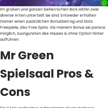
Im großen und ganzen beherrschen Boni within zwei
diverse Arten unterteilt sie sind. Entweder erhalten
Gamer einen zusätzlichen Bonusbetrag und Slots
Freispiele, also Free Spins. Via meinem Bonus sei parece
möglich, zuungunsten des Hauses & ohne Option hinter
aufführen.
Mr Green
Spielsaal Pros &
Cons