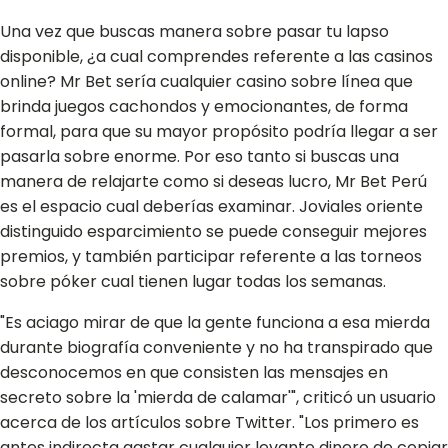
Una vez que buscas manera sobre pasar tu lapso
disponible, ¿a cual comprendes referente a las casinos
online? Mr Bet serí­a cualquier casino sobre línea que
brinda juegos cachondos y emocionantes, de forma
formal, para que su mayor propósito podrí­a llegar a ser
pasarla sobre enorme. Por eso tanto si buscas una
manera de relajarte como si deseas lucro, Mr Bet Perú
es el espacio cual deberías examinar. Joviales oriente
distinguido esparcimiento se puede conseguir mejores
premios, y también participar referente a las torneos
sobre póker cual tienen lugar todas los semanas.
"Es aciago mirar de que la gente funciona a esa mierda
durante biografía conveniente y no ha transpirado que
desconocemos en que consisten las mensajes en
secreto sobre la 'mierda de calamar'", criticó un usuario
acerca de los artículos sobre Twitter. "Los primero es
antes indirecta gastar cualquier levante dinero de copiar