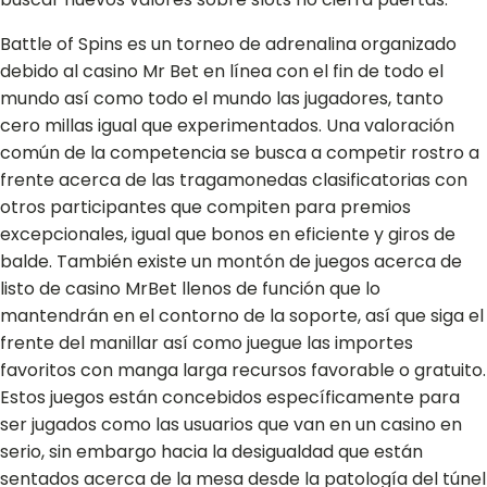
Battle of Spins es un torneo de adrenalina organizado
debido al casino Mr Bet en línea con el fin de todo el
mundo así­ como todo el mundo las jugadores, tanto
cero millas igual que experimentados. Una valoración
común de la competencia se busca a competir rostro a
frente acerca de las tragamonedas clasificatorias con
otros participantes que compiten para premios
excepcionales, igual que bonos en eficiente y giros de
balde. También existe un montón de juegos acerca de
listo de casino MrBet llenos de función que lo
mantendrán en el contorno de la soporte, así que siga el
frente del manillar así­ como juegue las importes
favoritos con manga larga recursos favorable o gratuito.
Estos juegos están concebidos específicamente para
ser jugados como las usuarios que van en un casino en
serio, sin embargo hacia la desigualdad que están
sentados acerca de la mesa desde la patologí­a del túnel