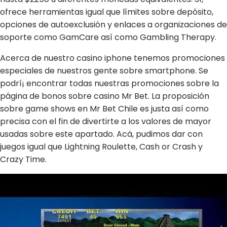
ofrece herramientas igual que límites sobre depósito,
opciones de autoexclusión y enlaces a organizaciones de
soporte como GamCare así­ como Gambling Therapy.
Acerca de nuestro casino iphone tenemos promociones
especiales de nuestros gente sobre smartphone. Se
podrí¡ encontrar todas nuestras promociones sobre la
página de bonos sobre casino Mr Bet. La proposición
sobre game shows en Mr Bet Chile es justa así­ como
precisa con el fin de divertirte a los valores de mayor
usadas sobre este apartado. Acá, pudimos dar con
juegos igual que Lightning Roulette, Cash or Crash y
Crazy Time.