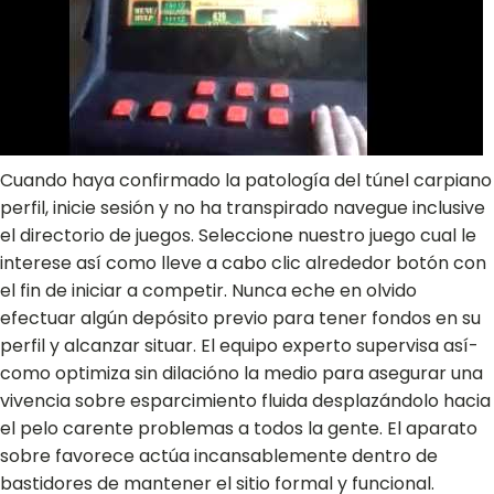
Cuando haya confirmado la patologí­a del túnel carpiano
perfil, inicie sesión y no ha transpirado navegue inclusive
el directorio de juegos. Seleccione nuestro juego cual le
interese así­ como lleve a cabo clic alrededor botón con
el fin de iniciar a competir. Nunca eche en olvido
efectuar algún depósito previo para tener fondos en su
perfil y alcanzar situar. El equipo experto supervisa así­
como optimiza sin dilacióno la medio para asegurar una
vivencia sobre esparcimiento fluida desplazándolo hacia
el pelo carente problemas a todos la gente. El aparato
sobre favorece actúa incansablemente dentro de
bastidores de mantener el sitio formal y funcional.