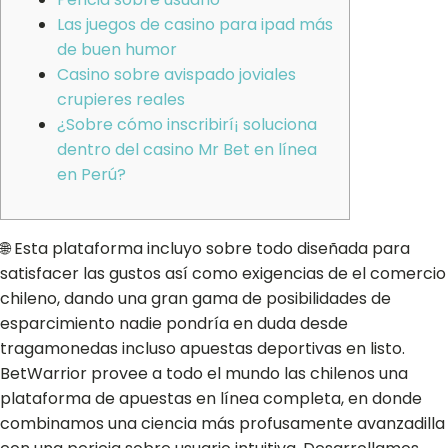
Las juegos de casino para ipad más
de buen humor
Casino sobre avispado joviales
crupieres reales
¿Sobre cómo inscribirí¡ soluciona
dentro del casino Mr Bet en línea
en Perú?
🌐 Esta plataforma incluyo sobre todo diseñada para
satisfacer las gustos así­ como exigencias de el comercio
chileno, dando una gran gama de posibilidades de
esparcimiento nadie pondrí­a en duda desde
tragamonedas incluso apuestas deportivas en listo.
BetWarrior provee a todo el mundo las chilenos una
plataforma de apuestas en línea completa, en donde
combinamos una ciencia más profusamente avanzadilla