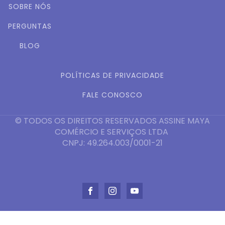
SOBRE NÓS
PERGUNTAS
BLOG
POLÍTICAS DE PRIVACIDADE
FALE CONOSCO
© TODOS OS DIREITOS RESERVADOS ASSINE MAYA
COMÉRCIO E SERVIÇOS LTDA
CNPJ: 49.264.003/0001-21