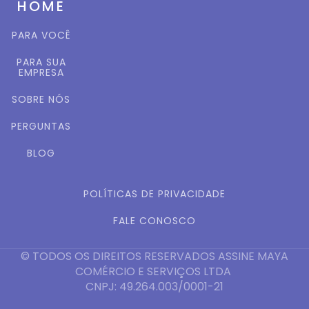
HOME
PARA VOCÊ
PARA SUA
EMPRESA
SOBRE NÓS
PERGUNTAS
BLOG
POLÍTICAS DE PRIVACIDADE
FALE CONOSCO
© TODOS OS DIREITOS RESERVADOS ASSINE MAYA
COMÉRCIO E SERVIÇOS LTDA
CNPJ: 49.264.003/0001-21