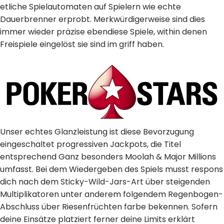
etliche Spielautomaten auf Spielern wie echte
Dauerbrenner erprobt. Merkwürdigerweise sind dies
immer wieder präzise ebendiese Spiele, within denen
Freispiele eingelöst sie sind im griff haben.
Unser echtes Glanzleistung ist diese Bevorzugung
eingeschaltet progressiven Jackpots, die Titel
entsprechend Ganz besonders Moolah & Major Millions
umfasst. Bei dem Wiedergeben des Spiels musst respons
dich nach dem Sticky-Wild-Jars-Art über steigenden
Multiplikatoren unter anderem folgendem Regenbogen-
Abschluss über Riesenfrüchten farbe bekennen. Sofern
deine Einsätze platziert ferner deine Limits erklärt