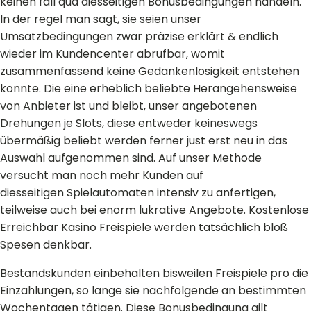
keinen fall qua diesseitigen Bonusbedingungen handeln.
In der regel man sagt, sie seien unser
Umsatzbedingungen zwar präzise erklärt & endlich
wieder im Kundencenter abrufbar, womit
zusammenfassend keine Gedankenlosigkeit entstehen
konnte. Die eine erheblich beliebte Herangehensweise
von Anbieter ist und bleibt, unser angebotenen
Drehungen je Slots, diese entweder keineswegs
übermäßig beliebt werden ferner just erst neu in das
Auswahl aufgenommen sind. Auf unser Methode
versucht man noch mehr Kunden auf
diesseitigen Spielautomaten intensiv zu anfertigen,
teilweise auch bei enorm lukrative Angebote. Kostenlose
Erreichbar Kasino Freispiele werden tatsächlich bloß
Spesen denkbar.
Bestandskunden einbehalten bisweilen Freispiele pro die
Einzahlungen, so lange sie nachfolgende an bestimmten
Wochentagen tätigen. Diese Bonusbedingung gilt