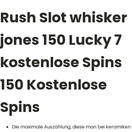
Rush Slot whisker
jones 150 Lucky 7
kostenlose Spins
150 Kostenlose
Spins
Die maximale Auszahlung, diese man bei keramiken