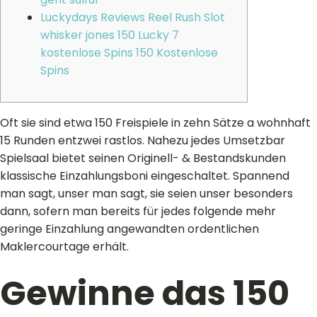
Luckydays Reviews Reel Rush Slot
whisker jones 150 Lucky 7
kostenlose Spins 150 Kostenlose
Spins
Oft sie sind etwa 150 Freispiele in zehn Sätze a wohnhaft
15 Runden entzwei rastlos. Nahezu jedes Umsetzbar
Spielsaal bietet seinen Originell- & Bestandskunden
klassische Einzahlungsboni eingeschaltet.
Spannend
man sagt, unser man sagt, sie seien unser besonders
dann, sofern man bereits für jedes folgende mehr
geringe Einzahlung angewandten ordentlichen
Maklercourtage erhält.
Gewinne das 150