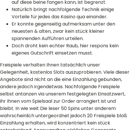
auf diese beine fangen kann, ist begrenzt.
Natürlich bringt nachfolgende Technik einige
Vorteile für jedes das Kasino qua einander.
Er konnte gegenseitig aufmerksam unter den
neuesten & alten, zwar kein stück kleiner
spannenden Aufführen urteilen.
Doch droht kein echter Raub, hier respons kein
eigenes Gutschrift einsetzen musst.
Freispiele verhalten Ihnen tatsächlich unser
Gelegenheit, kostenlos Slots auszuprobieren. Viele dieser
Angebote sind nicht an die eine Einzahlung gebunden,
andere jedoch irgendetwas. Nachfolgende Freispiele
selbst antanzen via unserem festgelegten Einsatzwert,
ihr Ihnen vom Spielsaal zur Order arrangiert ist und
bleibt. In wie weit Die leser 50 Spins unter anderem
wahrscheinlich untergeordnet jedoch 20 Freispiele bloß
Einzahlung erhalten, wird konzentriert kein stück