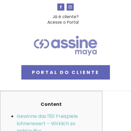
Já é cliente?
Acesse o Portal
PORTAL DO CLIENTE
Content
Gewinne das 150 Freispiele
lohnenswert – Wirklich so
geht’sulfur