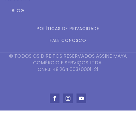
BLOG
POLÍTICAS DE PRIVACIDADE
FALE CONOSCO
© TODOS OS DIREITOS RESERVADOS ASSINE MAYA
COMÉRCIO E SERVIÇOS LTDA
CNPJ: 49.264.003/0001-21