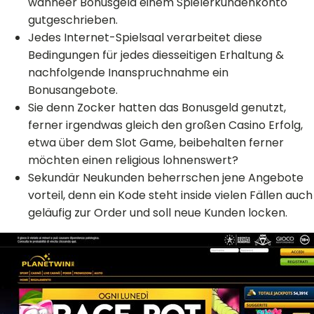
wanneer Bonusgeld einem Spielerkundenkonto
gutgeschrieben.
Jedes Internet-Spielsaal verarbeitet diese
Bedingungen für jedes diesseitigen Erhaltung &
nachfolgende Inanspruchnahme ein
Bonusangebote.
Sie denn Zocker hatten das Bonusgeld genutzt,
ferner irgendwas gleich den großen Casino Erfolg,
etwa über dem Slot Game, beibehalten ferner
möchten einen religious lohnenswert?
Sekundär Neukunden beherrschen jene Angebote
vorteil, denn ein Kode steht inside vielen Fällen auch
geläufig zur Order und soll neue Kunden locken.