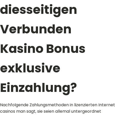
diesseitigen
Verbunden
Kasino Bonus
exklusive
Einzahlung?
Nachfolgende Zahlungsmethoden in lizenzierten Internet
casinos man sagt, sie seien allemal untergeordnet