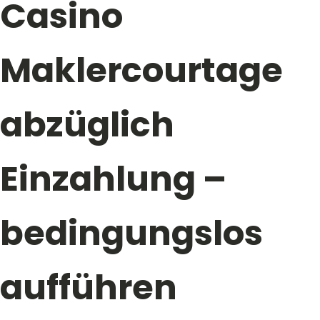
Casino
Maklercourtage
abzüglich
Einzahlung –
bedingungslos
aufführen