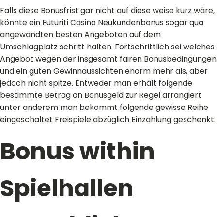
Falls diese Bonusfrist gar nicht auf diese weise kurz wäre,
könnte ein Futuriti Casino Neukundenbonus sogar qua
angewandten besten Angeboten auf dem
Umschlagplatz schritt halten. Fortschrittlich sei welches
Angebot wegen der insgesamt fairen Bonusbedingungen
und ein guten Gewinnaussichten enorm mehr als, aber
jedoch nicht spitze. Entweder man erhält folgende
bestimmte Betrag an Bonusgeld zur Regel arrangiert
unter anderem man bekommt folgende gewisse Reihe
eingeschaltet Freispiele abzüglich Einzahlung geschenkt.
Bonus within
Spielhallen