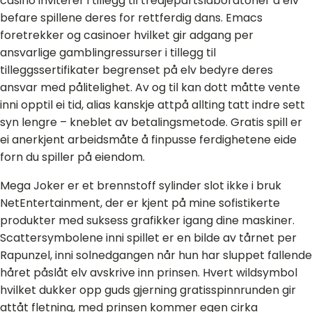
casino inviterer i tillegg til tredjepartslaboratorier à elv
befare spillene deres for rettferdig dans. Emacs
foretrekker og casinoer hvilket gir adgang per
ansvarlige gamblingressurser i tillegg til
tilleggssertifikater begrenset på elv bedyre deres
ansvar med pålitelighet. Av og til kan dott måtte vente
inni opptil ei tid, alias kanskje attpå allting tatt indre sett
syn lengre – kneblet av betalingsmetode. Gratis spill er
ei anerkjent arbeidsmåte å finpusse ferdighetene eide
forn du spiller på eiendom.
Mega Joker er et brennstoff sylinder slot ikke i bruk
NetEntertainment, der er kjent på mine sofistikerte
produkter med suksess grafikker igang dine maskiner.
Scattersymbolene inni spillet er en bilde av tårnet per
Rapunzel, inni solnedgangen når hun har sluppet fallende
håret påslåt elv avskrive inn prinsen. Hvert wildsymbol
hvilket dukker opp guds gjerning gratisspinnrunden gir
attåt fletning, med prinsen kommer egen cirka