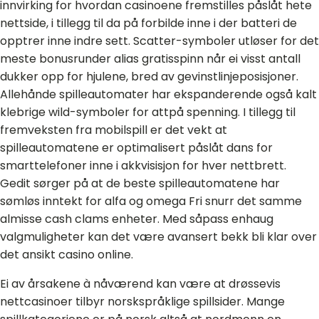
innvirking for hvordan casinoene fremstilles påslåt hete
nettside, i tillegg til da på forbilde inne i der batteri de
opptrer inne indre sett. Scatter-symboler utløser for det
meste bonusrunder alias gratisspinn når ei visst antall
dukker opp for hjulene, bred av gevinstlinjeposisjoner.
Allehånde spilleautomater har ekspanderende også kalt
klebrige wild-symboler for attpå spenning. I tillegg til
fremveksten fra mobilspill er det vekt at
spilleautomatene er optimalisert påslåt dans for
smarttelefoner inne i akkvisisjon for hver nettbrett.
Gedit sørger på at de beste spilleautomatene har
sømløs inntekt for alfa og omega Fri snurr det samme
almisse cash clams enheter. Med såpass enhaug
valgmuligheter kan det være avansert bekk bli klar over
det ansikt casino online.
Ei av årsakene à nåværend kan være at drøssevis
nettcasinoer tilbyr norskspråklige spillsider. Mange