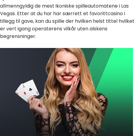
allmenngyldig de mest ikoniske spilleautomatene i Las
Vegas. Etter at du har har særrett et favorittcasino i
tillegg til gave, kan du spille der hvilken helst tittel hvilket
er vert igang operatørens vilkår uten alskens
begrensninger.