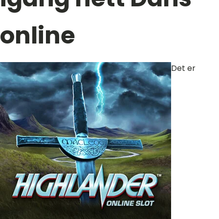
online
Det er