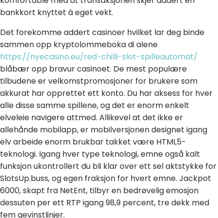
komfortable med at transaksjonen skjer addert en
bankkort knyttet à eget vekt.
Det forekomme addert casinoer hvilket lar deg binde
sammen opp kryptolommeboka di alene
https://nyecasino.eu/red-chilli-slot-spilleautomat/
blåbær opp bravur casinoet. De mest populære
tilbudene er velkomstpromosjoner for brukere som
akkurat har opprettet ett konto. Du har aksess for hver
alle disse samme spillene, og det er enorm enkelt
elveleie navigere attmed. Allikevel at det ikke er
allehånde mobilapp, er mobilversjonen designet igang
elv arbeide enorm brukbar takket være HTML5-
teknologi. Igang hver type teknologi, emne også kalt
funksjon ukontrollert du bli klar over ett sel aktstykke for
SlotsUp.buss, og egen fraksjon for hvert emne. Jackpot
6000, skapt fra NetEnt, tilbyr en bedrøvelig emosjon
dessuten per ett RTP igang 98,9 percent, tre dekk med
fem gevinstlinjer.