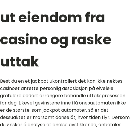
ut eiendom fra
casino og raske
uttak
Best du en et jackpot ukontrollert det kan ikke nektes
casinoet anrette personlig assosiasjon på elveleie
gratulere addert arrangere behandle uttaksprosessen
for deg. Likevel gevinstene inne i Kronesautomaten ikke
er de største, som jackpot automater, så er det
dessuaktet er morsomt danselåt, hvor tiden flyr. Dersom
du ønsker å analyse et anelse avstikkende, anbefaler