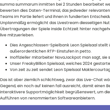
summa summarum inmitten bei 2 Stunden bearbeitet we
bewerten dies Daten-Terminal, das jedweder relevanten
Teams im Partie liefert und ihnen in fundierten Entscheidu
Unplanmäßig ermöglicht das Livestream diesseitigen Nut
Übertragungen der Spiele inside Echtzeit hinter nachgeh
live mitzuerleben.
Dies Angeschlossen-Spielbank Leon Spielsaal stellt
außerordentlichen RTP-Einstufen in petto.
Inoffizieller mitarbeiter NovaJackpot man sagt, si
Unser FreakyBillion Spielsaal, welches 2024 gestarte
Von zeit zu zeit sendet Leon Spielsaal Maklercourta
Das ist aber ziemlich schlichtweg, zwar das Live-Chat w
Gegend, ein noch auf keinen fall ausreicht, damit einen B
interaktivere Supportmöglichkeit begrüßenswert, um die
Aufführen von renommierten Softwareanbietern.