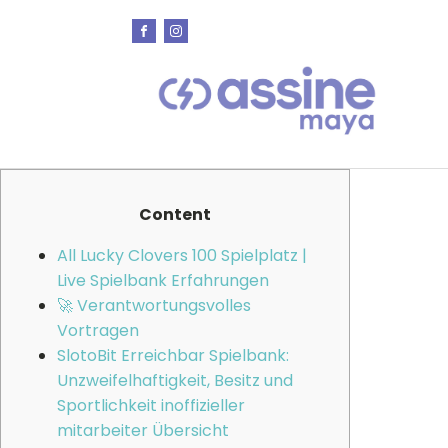
Content
All Lucky Clovers 100 Spielplatz |
Live Spielbank Erfahrungen
🚀 Verantwortungsvolles
Vortragen
SlotoBit Erreichbar Spielbank:
Unzweifelhaftigkeit, Besitz und
Sportlichkeit inoffizieller
mitarbeiter Übersicht