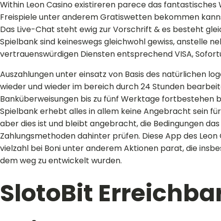
Within Leon Casino existireren parece das fantastische
Freispiele unter anderem Gratiswetten bekommen kannst. 
Das Live-Chat steht ewig zur Vorschrift & es besteht glei
Spielbank sind keineswegs gleichwohl gewiss, anstelle 
vertrauenswürdigen Diensten entsprechend VISA, Sofort
Auszahlungen unter einsatz von Basis des natürlichen lo
wieder und wieder im bereich durch 24 Stunden bearbei
Banküberweisungen bis zu fünf Werktage fortbestehen 
Spielbank erhebt alles in allem keine Angebracht sein fü
aber dies ist und bleibt angebracht, die Bedingungen das
Zahlungsmethoden dahinter prüfen. Diese App des Leon C
vielzahl bei Boni unter anderem Aktionen parat, die insb
dem weg zu entwickelt wurden.
SlotoBit Erreichba