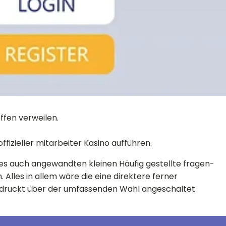
ffen verweilen.
fizieller mitarbeiter Kasino aufführen.
n es auch angewandten kleinen Häufig gestellte fragen-
 Alles in allem wäre die eine direktere ferner
indruckt über der umfassenden Wahl angeschaltet