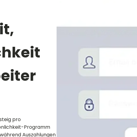
t,
chkeit
beiter
steig pro
sönlichkeit-Programm
h, während Auszahlungen