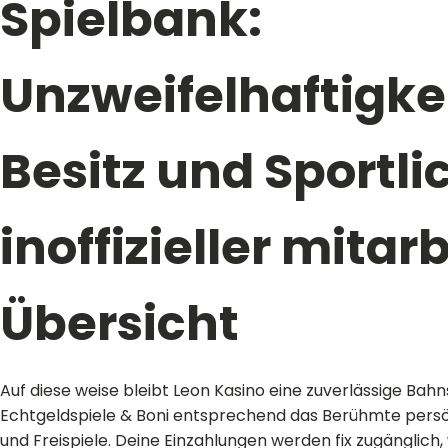
Spielbank:
Unzweifelhaftigkei
Besitz und Sportli
inoffizieller mitar
Übersicht
Auf diese weise bleibt Leon Kasino eine zuverlässige Bahn
Echtgeldspiele & Boni entsprechend das Berühmte per
und Freispiele. Deine Einzahlungen werden fix zugänglic