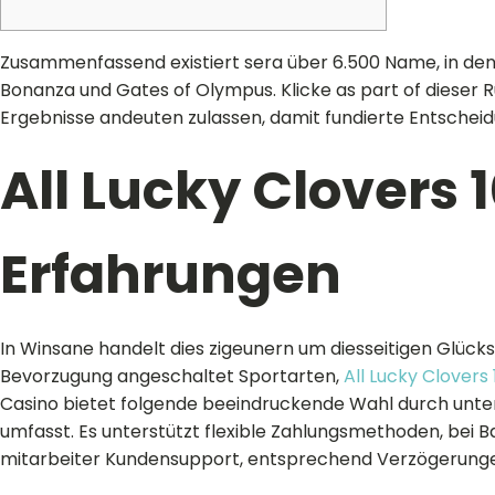
Zusammenfassend existiert sera über 6.500 Name, in den
Bonanza und Gates of Olympus. Klicke as part of dieser R
Ergebnisse andeuten zulassen, damit fundierte Entscheidu
All Lucky Clovers 1
Erfahrungen
In Winsane handelt dies zigeunern um diesseitigen Glück
Bevorzugung angeschaltet Sportarten,
All Lucky Clovers 
Casino bietet folgende beeindruckende Wahl durch unter
umfasst. Es unterstützt flexible Zahlungsmethoden, bei B
mitarbeiter Kundensupport, entsprechend Verzögerungen