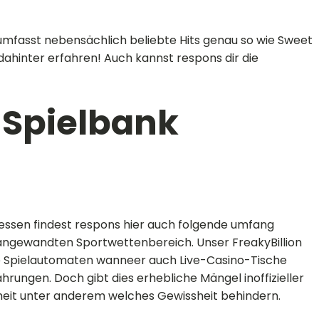
umfasst nebensächlich beliebte Hits genau so wie Sweet
 dahinter erfahren!
Auch kannst respons dir die
e Spielbank
dessen findest respons hier auch folgende umfang
ngewandten Sportwettenbereich. Unser FreakyBillion
wie Spielautomaten wanneer auch Live-Casino-Tische
rungen. Doch gibt dies erhebliche Mängel inoffizieller
heit unter anderem welches Gewissheit behindern.