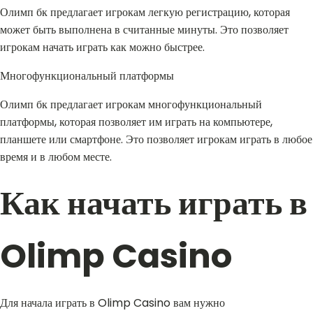
Олимп бк предлагает игрокам легкую регистрацию, которая
может быть выполнена в считанные минуты. Это позволяет
игрокам начать играть как можно быстрее.
Многофункциональный платформы
Олимп бк предлагает игрокам многофункциональный
платформы, которая позволяет им играть на компьютере,
планшете или смартфоне. Это позволяет игрокам играть в любое
время и в любом месте.
Как начать играть в
Olimp Casino
Для начала играть в Olimp Casino вам нужно