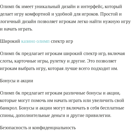
Олимп бк имеет уникальный дизайн и интерфейс, который
делает игру комфортной и удобной для игроков. Простой и
логичный дизайн позволяет игрокам легко найти нужную игру
и начать играть.
Широкий
казино олимп
спектр игр
Олимп бк предлагает игрокам широкий спектр игр, включая
слоты, карточные игры, рулетку и другие. Это позволяет
игрокам выбрать игру, которая лучше всего подходит им.
Бонусы и акции
Олимп бк предлагает игрокам различные бонусы и акции,
которые могут помочь им начать играть или увеличить свой
банкрол. Бонусы и акции могут включать в себя бесплатные
спины, дополнительные деньги и другие привилегии.
Безопасность и конфиденциальность