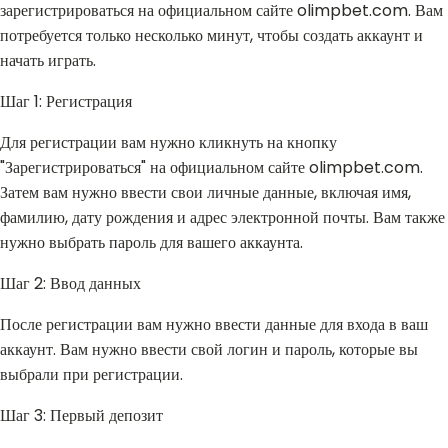
зарегистрироваться на официальном сайте olimpbet.com. Вам
потребуется только несколько минут, чтобы создать аккаунт и
начать играть.
Шаг 1: Регистрация
Для регистрации вам нужно кликнуть на кнопку
"Зарегистрироваться" на официальном сайте olimpbet.com.
Затем вам нужно ввести свои личные данные, включая имя,
фамилию, дату рождения и адрес электронной почты. Вам также
нужно выбрать пароль для вашего аккаунта.
Шаг 2: Ввод данных
После регистрации вам нужно ввести данные для входа в ваш
аккаунт. Вам нужно ввести свой логин и пароль, которые вы
выбрали при регистрации.
Шаг 3: Первый депозит