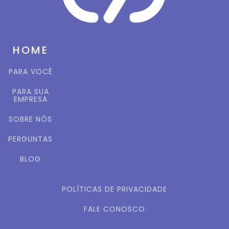
HOME
PARA VOCÊ
PARA SUA
EMPRESA
SOBRE NÓS
PERGUNTAS
BLOG
POLÍTICAS DE PRIVACIDADE
FALE CONOSCO