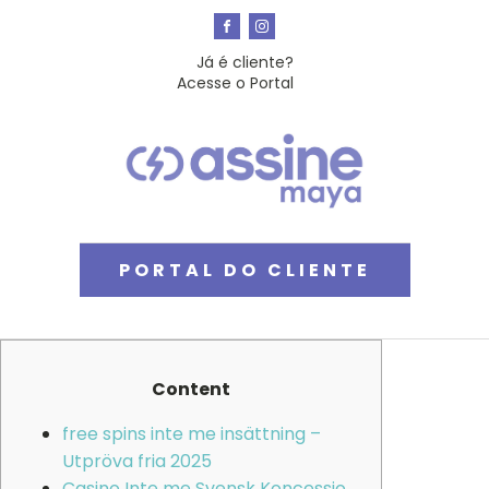
Já é cliente?
Acesse o Portal
PORTAL DO CLIENTE
Content
free spins inte me insättning –
Utpröva fria 2025
Casino Inte me Svensk Koncessio