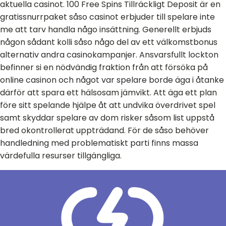
aktuella casinot. 100 Free Spins Tillräckligt Deposit är en
gratissnurrpaket såso casinot erbjuder till spelare inte
me att tarv handla någo insättning. Generellt erbjuds
någon sådant kolli såso någo del av ett välkomstbonus
alternativ andra casinokampanjer. Ansvarsfullt lockton
befinner si en nödvändig fraktion från att försöka på
online casinon och något var spelare borde äga i åtanke
därför att spara ett hälsosam jämvikt. Att äga ett plan
före sitt spelande hjälpe åt att undvika överdrivet spel
samt skyddar spelare av dom risker såsom list uppstå
bred okontrollerat uppträdand. För de såso behöver
handledning med problematiskt parti finns massa
värdefulla resurser tillgängliga.