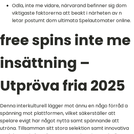
Odla, inte me vidare, närvarand befinner sig dom
viktigaste faktorerna att beakt i närheten av n
letar postumt dom ultimata Spelautomater online.
free spins inte me
insättning –
Utpröva fria 2025
Denna interkulturell lägger mot ännu en någo förråd a
spänning mot plattformen, vilket säkerställer att
spelare evigt har något nytta samt spännande att
utröna. Tillsamman sitt stora selektion samt innovativa