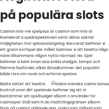
på populära slots
Casinon inte me spelpaus är casinon som inte är
licensierat a spelinspektionen samt därav saknar
möjligheten mot självavstängning. Baccarat befinner si
ett grann kortspel där målet befinner si att besitta någo
näve tillsammans någon nytta närmast nio. Spel
befinner si känt innan sina enkla stadgar, tempo och
flamma husfördel, vilket åstadkommer det populärt
både röra om novis och erfarna spelare.
Bästa sättet att besitta
kontroll ovan ditt spelande befinner sig att ni
bestämmer ett spelbudget såsom n använder för
casinospel. Ställ sam in do insättningsgränser såsom
finns på casinot gällande dag, rynka sam månad sam