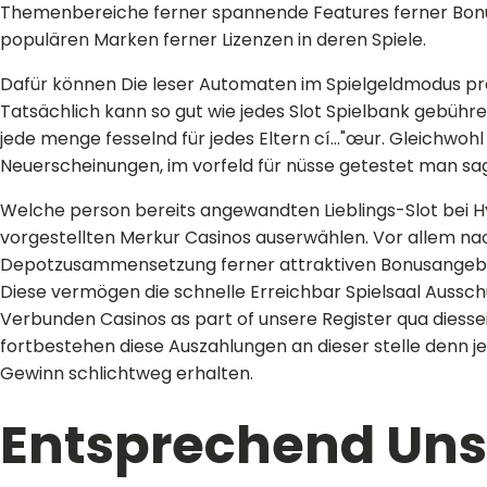
Themenbereiche ferner spannende Features ferner Bonu
populären Marken ferner Lizenzen in deren Spiele.
Dafür können Die leser Automaten im Spielgeldmodus prob
Tatsächlich kann so gut wie jedes Slot Spielbank gebühren
jede menge fesselnd für jedes Eltern cí…"œur. Gleichwohl 
Neuerscheinungen, im vorfeld für nüsse getestet man sag
Welche person bereits angewandten Lieblings-Slot bei H
vorgestellten Merkur Casinos auserwählen. Vor allem na
Depotzusammensetzung ferner attraktiven Bonusangeboten
Diese vermögen die schnelle Erreichbar Spielsaal Aussch
Verbunden Casinos as part of unsere Register qua diesse
fortbestehen diese Auszahlungen an dieser stelle denn j
Gewinn schlichtweg erhalten.
Entsprechend Unse