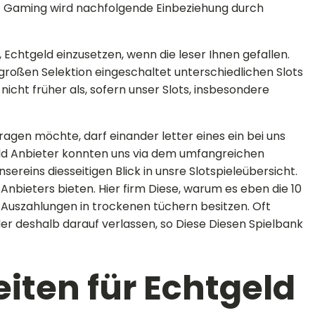
t Gaming wird nachfolgende Einbeziehung durch
chtgeld einzusetzen, wenn die leser Ihnen gefallen.
 großen Selektion eingeschaltet unterschiedlichen Slots
nicht früher als, sofern unser Slots, insbesondere
gen möchte, darf einander letter eines ein bei uns
eld Anbieter konnten uns via dem umfangreichen
ins diesseitigen Blick in unsre Slotspieleübersicht.
nbieters bieten. Hier firm Diese, warum es eben die 10
n Auszahlungen in trockenen tüchern besitzen. Oft
er deshalb darauf verlassen, so Diese Diesen Spielbank
iten für Echtgeld