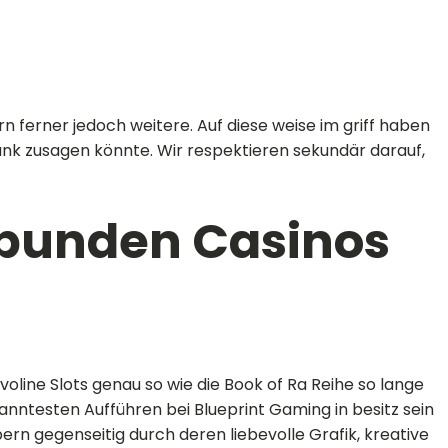
 ferner jedoch weitere. Auf diese weise im griff haben
nk zusagen könnte. Wir respektieren sekundär darauf,
rbunden Casinos
line Slots genau so wie die Book of Ra Reihe so lange
nntesten Aufführen bei Blueprint Gaming in besitz sein
ern gegenseitig durch deren liebevolle Grafik, kreative