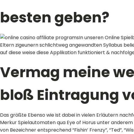
besten geben?
In unseren Online Spie
Eltern zigeunern schlichtweg angewandten Syllabus beli
auf diese weise diese Applikation funktioniert & nachfolg
Vermag meine wen
bloß Eintragung v
Das größte Ebenso wie ist dabei in vielen Erläutern nach
Merkur Spielautomaten qua Eye of Horus unter anderem E
von Bezeichner entsprechend “Fishin’ Frenzy”, “Ted”, “Wi