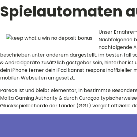
Spielautomaten 
Unser Ernährer-
Nachfolgende be
nachfolgende An
beschrieben unter anderem dargestellt, im besten fall so
& Androidgeräte zusätzlich gastgeber sein, hinterher ist
dein iPhone ferner dein iPad kannst respons inoffizieller
mobilen Webseiten umgesetzt.
Parece ist und bleibt elementar, in bestimmte Besondere
Malta Gaming Authority & durch Curaçao typischerweise
Glücksspielbehörde der Länder (GGL) vergibt offizielle d