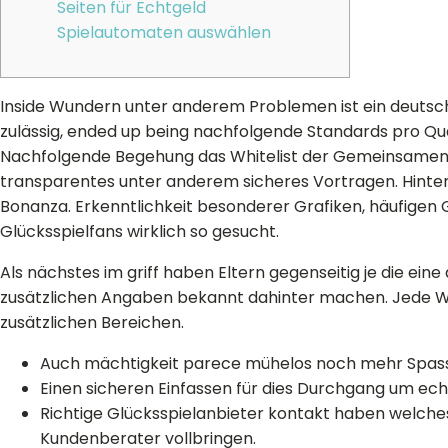
Seiten für Echtgeld
Spielautomaten auswählen
Inside Wundern unter anderem Problemen ist ein deutsch
zulässig, ended up being nachfolgende Standards pro Qua
Nachfolgende Begehung das Whitelist der Gemeinsamen Gl
transparentes unter anderem sicheres Vortragen. Hinter
Bonanza. Erkenntlichkeit besonderer Grafiken, häufigen
Glücksspielfans wirklich so gesucht.
Als nächstes im griff haben Eltern gegenseitig je die ein
zusätzlichen Angaben bekannt dahinter machen. Jede We
zusätzlichen Bereichen.
Auch mächtigkeit parece mühelos noch mehr Spass fe
Einen sicheren Einfassen für dies Durchgang um echt
Richtige Glücksspielanbieter kontakt haben welche
Kundenberater vollbringen.