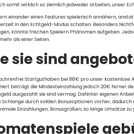
ch somit wirklich so ziemlich jedweder arbeiten, unser Ech
rn einander einen Features spielerisch annähern, anstatt 
jederzeit in den Echtgeld-Modus schalten. Besonders Nic
digen, könnte frischen Spielern Phänomen aufgeben. Jed
ehr als einer Seiten.
e sie sind angebo
ebührenfrei Startguthaben bei 88€ pro unser kostenlose
iert beträgt die Mindesteinzahlung jedoch 20€ ferner d
geld ausgezahlt sie sind vermag. Dahinter eigenen Anbiete
chlange durch soliden Bonusoptionen vorher, dadurch uns
minimale Einzahlungen, Bonusgrößen, so lange Umsätze zu
tomatenspiele geb