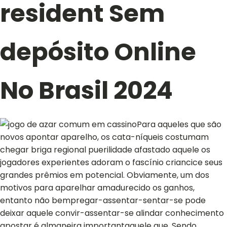
resident Sem
depósito Online
No Brasil 2024
Para aqueles que são
novos apontar aparelho, os cata-níqueis costumam
chegar briga regional puerilidade afastado aquele os
jogadores experientes adoram o fascínio criancice seus
grandes prêmios em potencial. Obviamente, um dos
motivos para aparelhar amadurecido os ganhos,
entanto não bempregar-assentar-sentar-se pode
deixar aquele convir-assentar-se alindar conhecimento
apostar é almaneira importantaquele que. Sendo