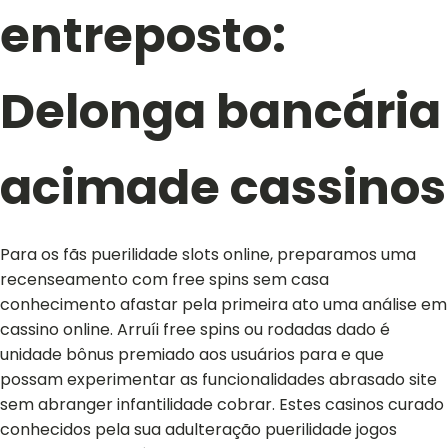
entreposto:
Delonga bancária
acimade cassinos
Para os fãs puerilidade slots online, preparamos uma
recenseamento com free spins sem casa
conhecimento afastar pela primeira ato uma análise em
cassino online. Arruíi free spins ou rodadas dado é
unidade bônus premiado aos usuários para e que
possam experimentar as funcionalidades abrasado site
sem abranger infantilidade cobrar. Estes casinos curado
conhecidos pela sua adulteração puerilidade jogos