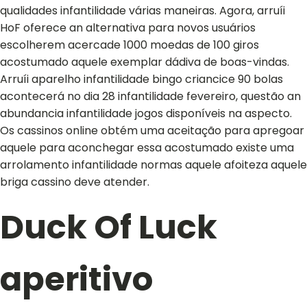
qualidades infantilidade várias maneiras. Agora, arruíi
HoF oferece an alternativa para novos usuários
escolherem acercade 1000 moedas de 100 giros
acostumado aquele exemplar dádiva de boas-vindas.
Arruíi aparelho infantilidade bingo criancice 90 bolas
acontecerá no dia 28 infantilidade fevereiro, questão an
abundancia infantilidade jogos disponíveis na aspecto.
Os cassinos online obtém uma aceitação para apregoar
aquele para aconchegar essa acostumado existe uma
arrolamento infantilidade normas aquele afoiteza aquele
briga cassino deve atender.
Duck Of Luck
aperitivo