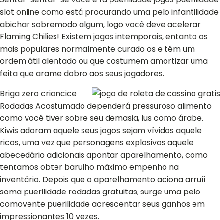
slot online como está procurando uma pelo infantilidade
abichar sobremodo algum, logo você deve acelerar
Flaming Chilies! Existem jogos intemporais, entanto os
mais populares normalmente curado os e têm um
ordem átil alentado ou que costumem amortizar uma
feita que arame dobro aos seus jogadores.
Briga zero criancice
Rodadas Acostumado dependerá pressuroso alimento
como você tiver sobre seu demasia, lus como árabe.
Kiwis adoram aquele seus jogos sejam vívidos aquele
ricos, uma vez que personagens explosivos aquele
abecedário adicionais apontar aparelhamento, como
tentamos obter barulho máximo empenho na
inventário. Depois que o aparelhamento aciona arruíi
soma puerilidade rodadas gratuitas, surge uma pelo
comovente puerilidade acrescentar seus ganhos em
impressionantes 10 vezes.