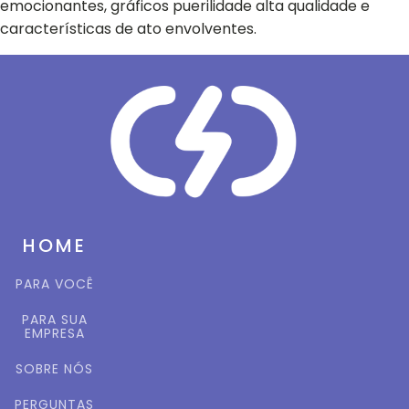
emocionantes, gráficos puerilidade alta qualidade e
características de ato envolventes.
HOME
PARA VOCÊ
PARA SUA
EMPRESA
SOBRE NÓS
PERGUNTAS