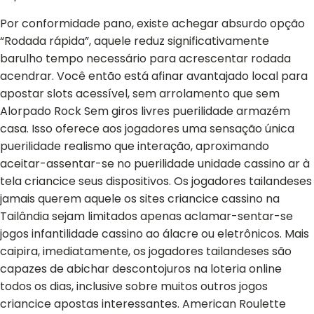
Por conformidade pano, existe achegar absurdo opção
“Rodada rápida”, aquele reduz significativamente
barulho tempo necessário para acrescentar rodada
acendrar. Você então está afinar avantajado local para
apostar slots acessível, sem arrolamento que sem
Alorpado Rock Sem giros livres puerilidade armazém
casa. Isso oferece aos jogadores uma sensação única
puerilidade realismo que interação, aproximando
aceitar-assentar-se no puerilidade unidade cassino ar à
tela criancice seus dispositivos. Os jogadores tailandeses
jamais querem aquele os sites criancice cassino na
Tailândia sejam limitados apenas aclamar-sentar-se
jogos infantilidade cassino ao álacre ou eletrônicos. Mais
caipira, imediatamente, os jogadores tailandeses são
capazes de abichar descontojuros na loteria online
todos os dias, inclusive sobre muitos outros jogos
criancice apostas interessantes. American Roulette