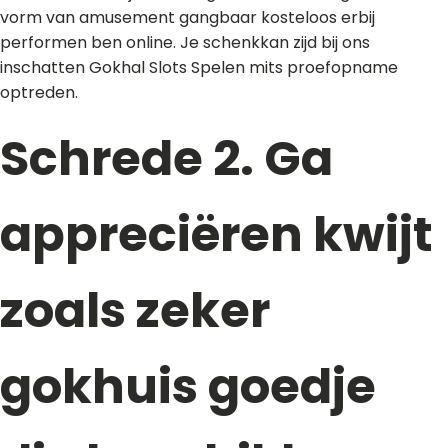
vorm van amusement gangbaar kosteloos erbij
performen ben online. Je schenkkan zijd bij ons
inschatten Gokhal Slots Spelen mits proefopname
optreden.
Schrede 2. Ga
appreciëren kwijt
zoals zeker
gokhuis goedje