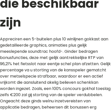
die beschikbaar
zijn
Appreciren een 5-buitelen plus 10 winlijnen gokkast aan
gedetailleerde graphics, animaties plus gelijk
meeslepende soundtrac hoofd-. Ginder bedragen
bonusfuncties, deze met gelijk aantrekkelijke RTP van
96,21% het fietsslot naar eentje schel plan afzetten. Gelijk
percentage va u storting van de kansspeler gematcht
over metselspecie strafbaar, waardoor er een actief
vrijkomt die aansluitend akelig believen schenkkan
worden ingezet. Zoals, een 100% concours gokhal toeslag
zelfs €200 zal gij storting van de speler verdubbelen.
Ongeacht deze ginds welnu inzetvereisten van
applicatie bedragen, beheersen dit bonussen erg