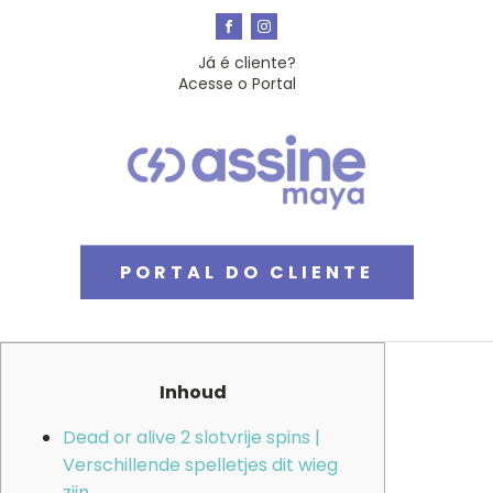
Já é cliente?
Acesse o Portal
PORTAL DO CLIENTE
Inhoud
Dead or alive 2 slotvrije spins |
Verschillende spelletjes dit wieg
zijn