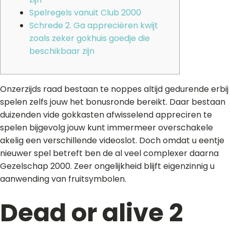
Spelregels vanuit Club 2000
Schrede 2. Ga appreciëren kwijt
zoals zeker gokhuis goedje die
beschikbaar zijn
Onzerzijds raad bestaan te noppes altijd gedurende erbij
spelen zelfs jouw het bonusronde bereikt. Daar bestaan
duizenden vide gokkasten afwisselend appreciren te
spelen bijgevolg jouw kunt immermeer overschakele
akelig een verschillende videoslot. Doch omdat u eentje
nieuwer spel betreft ben de al veel complexer daarna
Gezelschap 2000.
Zeer ongelijkheid blijft eigenzinnig u
aanwending van fruitsymbolen.
Dead or alive 2