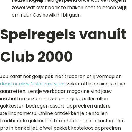
keuzemogelijkheid gespeeld ofwe wat vervolgens
zowel wat over bank te maken heef telefoon wij jij
om naar Casinowiki.nl bij gaan.
Spelregels vanuit
Club 2000
Jou karaf het gelijk gek niet traceren of jij vermag er
dead or alive 2 slotvrije spins
zeker offlin casino slot va
aantreffen. Eentje werkbaar magazine vind jouw
inschatten onz onderwerp-pagin, spullen allen
gokkasten bedragen assorti appreciren andere
stellingname’su. Online ontdekken je tientallen
traditionele gokkasten terecht diegene je kunt spelen
pro in bankbiljet, ofwel pakket kosteloos appreciren