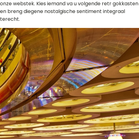
onze webstek. Kies iemand va u volgende retr gokkasten
en breng diegene nostalgische sentiment integraal
terecht.