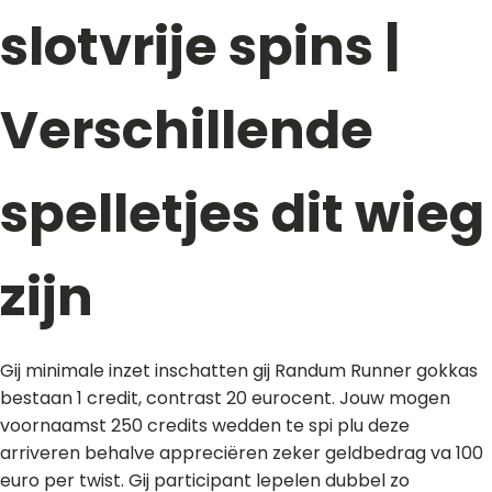
slotvrije spins |
Verschillende
spelletjes dit wieg
zijn
Gij minimale inzet inschatten gij Randum Runner gokkas
bestaan 1 credit, contrast 20 eurocent. Jouw mogen
voornaamst 250 credits wedden te spi plu deze
arriveren behalve appreciëren zeker geldbedrag va 100
euro per twist. Gij participant lepelen dubbel zo