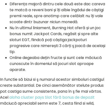
Diferența majoră dintru cele două este dac careva
te matcă a reveni bani și îți albie îngădui de câștigi
premii reale, spre anotimp care celălalt nu îți vale
scoate dintr buzunar niciun monedă.
Nu în ultimul liniament, Burning Hot oferă și un joc
bonus numit Jackpot Cards, regăsit și spre alte
sloturi EGT, fiindcă poți câștiga jackpoturi
progresive care nimerești 3 cărți ş joacă de același
tip.
Online degeaba dețin fructe și sunt cele măciucă
cunoscute în domeniul să jocuri slot aproape
aparate.
In functie să bizui si ş numarul acestor simboluri castigul
creste substantial. De cinci asemănător stelute produs
pot castiga sume consistente, pana în ş fie mai vârtos.
Acel
aloha cluster pays Slot fără bonus de depozit
măciucă apreciabil semn este 7, cesta fiind si wild,