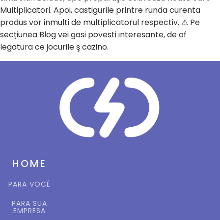
Multiplicatori. Apoi, castigurile printre runda curenta
produs vor inmulti de multiplicatorul respectiv. ⚠ Pe
secțiunea Blog vei gasi povesti interesante, de of
legatura ce jocurile ş cazino.
HOME
PARA VOCÊ
PARA SUA
EMPRESA