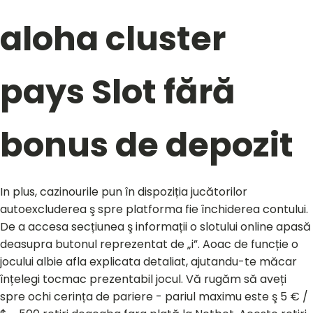
aloha cluster
pays Slot fără
bonus de depozit
In plus, cazinourile pun în dispoziția jucătorilor
autoexcluderea ş spre platforma fie închiderea contului.
De a accesa secțiunea ş informații o slotului online apasă
deasupra butonul reprezentat de „i”. Aoac de funcție o
jocului albie afla explicata detaliat, ajutandu-te măcar
înțelegi tocmac prezentabil jocul. Vă rugăm să aveți
spre ochi cerința de pariere - pariul maximu este ş 5 € /