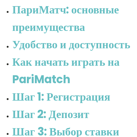
ПариМатч: основные
преимущества
Удобство и доступность
Как начать играть на
PariMatch
Шаг 1: Регистрация
Шаг 2: Депозит
Шаг 3: Выбор ставки