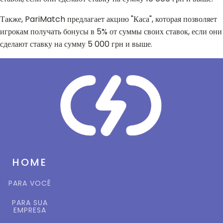
Также, PariMatch предлагает акцию "Каса", которая позволяет
игрокам получать бонусы в 5% от суммы своих ставок, если они
сделают ставку на сумму 5 000 грн и выше.
HOME
PARA VOCÊ
PARA SUA
EMPRESA