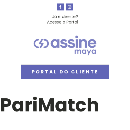
Já é cliente?
Acesse o Portal
PORTAL DO CLIENTE
PariMatch