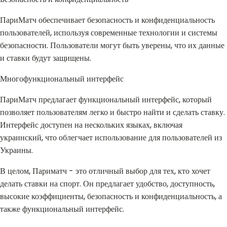
ПариМатч обеспечивает безопасность и конфиденциальность
пользователей, используя современные технологии и системы
безопасности. Пользователи могут быть уверены, что их данные
и ставки будут защищены.
Многофункциональный интерфейс
ПариМатч предлагает функциональный интерфейс, который
позволяет пользователям легко и быстро найти и сделать ставку.
Интерфейс доступен на нескольких языках, включая
украинский, что облегчает использование для пользователей из
Украины.
В целом, Париматч - это отличный выбор для тех, кто хочет
делать ставки на спорт. Он предлагает удобство, доступность,
высокие коэффициенты, безопасность и конфиденциальность, а
также функциональный интерфейс.