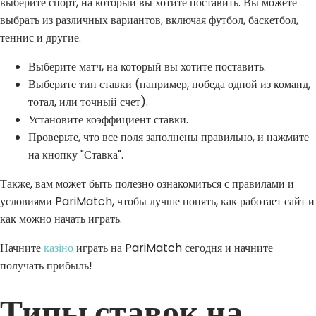
выберите спорт, на который вы хотите поставить. Вы можете
выбрать из различных вариантов, включая футбол, баскетбол,
теннис и другие.
Выберите матч, на который вы хотите поставить.
Выберите тип ставки (например, победа одной из команд,
тотал, или точный счет).
Установите коэффициент ставки.
Проверьте, что все поля заполнены правильно, и нажмите
на кнопку "Ставка".
Также, вам может быть полезно ознакомиться с правилами и
условиями PariMatch, чтобы лучше понять, как работает сайт и
как можно начать играть.
Начните
казіно
играть на PariMatch сегодня и начните
получать прибыль!
Типы ставок на