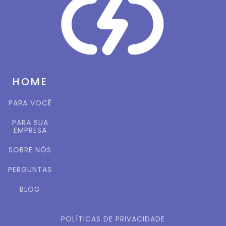
HOME
PARA VOCÊ
PARA SUA
EMPRESA
SOBRE NÓS
PERGUNTAS
BLOG
POLÍTICAS DE PRIVACIDADE