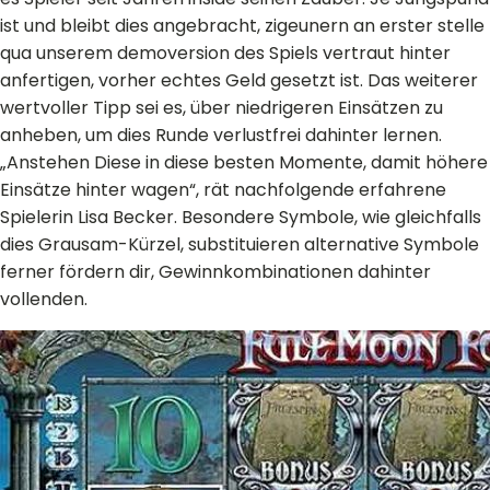
ist und bleibt dies angebracht, zigeunern an erster stelle
qua unserem demoversion des Spiels vertraut hinter
anfertigen, vorher echtes Geld gesetzt ist. Das weiterer
wertvoller Tipp sei es, über niedrigeren Einsätzen zu
anheben, um dies Runde verlustfrei dahinter lernen.
„Anstehen Diese in diese besten Momente, damit höhere
Einsätze hinter wagen“, rät nachfolgende erfahrene
Spielerin Lisa Becker. Besondere Symbole, wie gleichfalls
dies Grausam-Kürzel, substituieren alternative Symbole
ferner fördern dir, Gewinnkombinationen dahinter
vollenden.