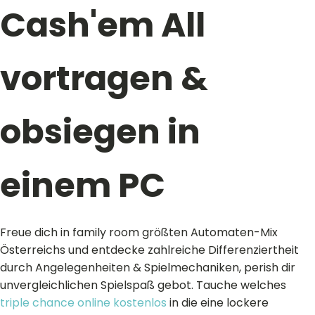
Cash'em All
vortragen &
obsiegen in
einem PC
Freue dich in family room größten Automaten-Mix
Österreichs und entdecke zahlreiche Differenziertheit
durch Angelegenheiten & Spielmechaniken, perish dir
unvergleichlichen Spielspaß gebot. Tauche welches
triple chance online kostenlos
in die eine lockere