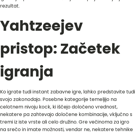
rezultat.
Yahtzeejev
pristop: Začetek
igranja
Ko igrate tudi instant zabavne igre, lahko predstavite tudi
svojo zakonodajo. Posebne kategorije temeljijo na
celotnem nivoju kock, ki iščejo določeno vrednost,
nekatere pa zahtevajo določene kombinacije, vključno s
tremi iz iste vrste ali celo družino. Gre večinoma za igro
na srečo in imate možnosti, vendar ne, nekatere tehnike