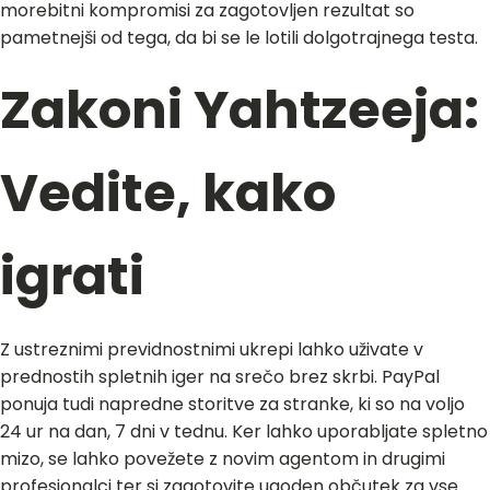
morebitni kompromisi za zagotovljen rezultat so
pametnejši od tega, da bi se le lotili dolgotrajnega testa.
Zakoni Yahtzeeja:
Vedite, kako
igrati
Z ustreznimi previdnostnimi ukrepi lahko uživate v
prednostih spletnih iger na srečo brez skrbi. PayPal
ponuja tudi napredne storitve za stranke, ki so na voljo
24 ur na dan, 7 dni v tednu. Ker lahko uporabljate spletno
mizo, se lahko povežete z novim agentom in drugimi
profesionalci ter si zagotovite ugoden občutek za vse