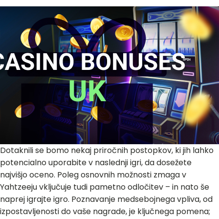
Dotaknili se bomo nekaj priročnih postopkov, ki jih lahko
potencialno uporabite v naslednji igri, da dosežete
najvišjo oceno. Poleg osnovnih možnosti zmaga v
Yahtzeeju vključuje tudi pametno odločitev – in nato še
naprej igrajte igro. Poznavanje medsebojnega vpliva, od
izpostavljenosti do vaše nagrade, je ključnega pomena;