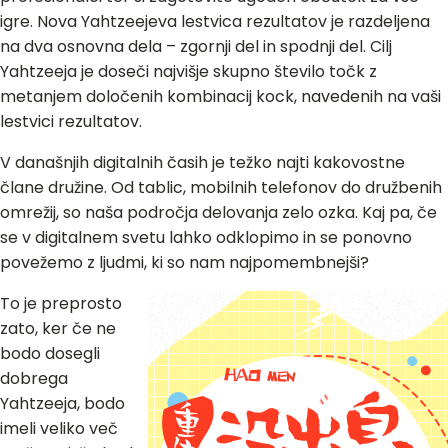
igre. Nova Yahtzeejeva lestvica rezultatov je razdeljena
na dva osnovna dela – zgornji del in spodnji del. Cilj
Yahtzeeja je doseči najvišje skupno število točk z
metanjem določenih kombinacij kock, navedenih na vaši
lestvici rezultatov.
V današnjih digitalnih časih je težko najti kakovostne
člane družine. Od tablic, mobilnih telefonov do družbenih
omrežij, so naša področja delovanja zelo ozka. Kaj pa, če
se v digitalnem svetu lahko odklopimo in se ponovno
povežemo z ljudmi, ki so nam najpomembnejši?
To je preprosto
zato, ker če ne
bodo dosegli
dobrega
Yahtzeeja, bodo
imeli veliko več