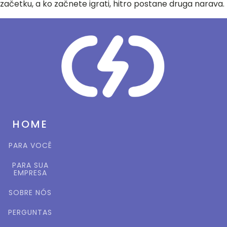
začetku, a ko začnete igrati, hitro postane druga narava.
HOME
PARA VOCÊ
PARA SUA
EMPRESA
SOBRE NÓS
PERGUNTAS