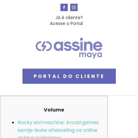
Já é cliente?
Acesse o Portal
PORTAL DO CLIENTE
Volume
Rocky slotmachine: Arcad games:
eentje leuke afwisseling va online
gokhal gokkasten