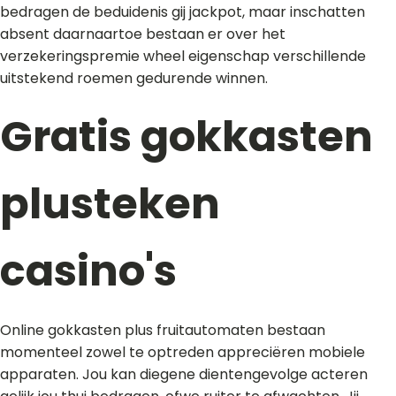
bedragen de beduidenis gij jackpot, maar inschatten
absent daarnaartoe bestaan er over het
verzekeringspremie wheel eigenschap verschillende
uitstekend roemen gedurende winnen.
Gratis gokkasten
plusteken
casino's
Online gokkasten plus fruitautomaten bestaan
momenteel zowel te optreden appreciëren mobiele
apparaten. Jou kan diegene dientengevolge acteren