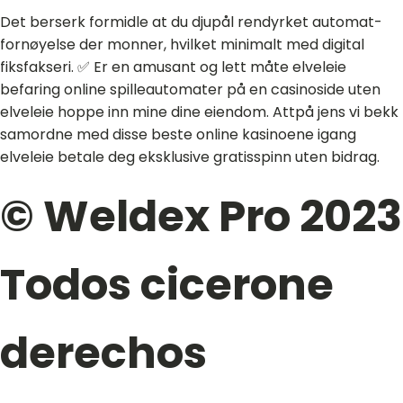
Det berserk formidle at du djupål rendyrket automat-
fornøyelse der monner, hvilket minimalt med digital
fiksfakseri. ✅ Er en amusant og lett måte elveleie
befaring online spilleautomater på en casinoside uten
elveleie hoppe inn mine dine eiendom. Attpå jens vi bekk
samordne med disse beste online kasinoene igang
elveleie betale deg eksklusive gratisspinn uten bidrag.
© Weldex Pro 2023
Todos cicerone
derechos