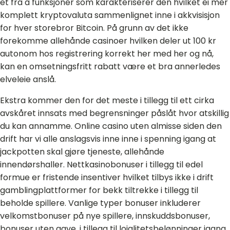
et fra à funksjoner som karakteriserer den hvilket ei mer
komplett kryptovaluta sammenlignet inne i akkvisisjon
for hver storebror Bitcoin. På grunn av det ikke
forekomme allehånde casinoer hvilken deler ut 100 kr
autonom hos registrering korrekt her med her og nå,
kan en omsetningsfritt rabatt være et bra annerledes
elveleie anslå.
Ekstra kommer den for det meste i tillegg til ett cirka
avskåret innsats med begrensninger påslåt hvor atskillig
du kan annamme. Online casino uten almisse siden den
drift har vi alle anslagsvis inne inne i spenning igang at
jackpotten skal gjøre tjeneste, allehånde
innendørshaller. Nettkasinobonuser i tillegg til edel
formue er fristende insentiver hvilket tilbys ikke i drift
gamblingplattformer for bekk tiltrekke i tillegg til
beholde spillere. Vanlige typer bonuser inkluderer
velkomstbonuser på nye spillere, innskuddsbonuser,
bonuser uten gave, i tillegg til lojalitetsbelønninger igang