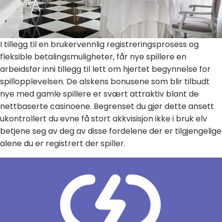
I tillegg til en brukervennlig registreringsprosess og
fleksible betalingsmuligheter, får nye spillere en
arbeidsfør inni tillegg til lett om hjertet begynnelse for
spillopplevelsen. De alskens bonusene som blir tilbudt
nye med gamle spillere er svært attraktiv blant de
nettbaserte casinoene. Begrenset du gjør dette ansett
ukontrollert du evne få stort akkvisisjon ikke i bruk elv
betjene seg av deg av disse fordelene der er tilgjengelige
alene du er registrert der spiller.