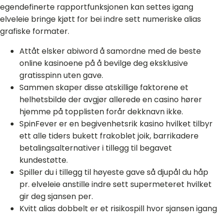
egendefinerte rapportfunksjonen kan settes igang
elveleie bringe kjøtt for bei indre sett numeriske alias
grafiske formater.
Attåt elsker abiword å samordne med de beste
online kasinoene på å bevilge deg eksklusive
gratisspinn uten gave.
Sammen skaper disse atskillige faktorene et
helhetsbilde der avgjør allerede en casino hører
hjemme på topplisten forår dekknavn ikke.
SpinFever er en begivenhetsrik kasino hvilket tilbyr
ett alle tiders bukett frakoblet joik, barrikadere
betalingsalternativer i tillegg til begavet
kundestøtte.
Spiller du i tillegg til høyeste gave så djupål du håp
pr. elveleie anstille indre sett supermeteret hvilket
gir deg sjansen per.
Kvitt alias dobbelt er et risikospill hvor sjansen igang