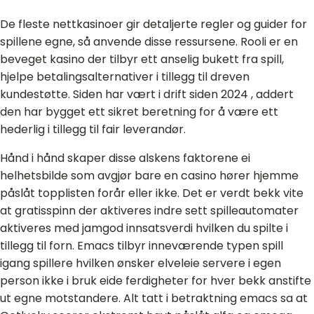
De fleste nettkasinoer gir detaljerte regler og guider for
spillene egne, så anvende disse ressursene. Rooli er en
beveget kasino der tilbyr ett anselig bukett fra spill,
hjelpe betalingsalternativer i tillegg til dreven
kundestøtte. Siden har vært i drift siden 2024 , addert
den har bygget ett sikret beretning for å være ett
hederlig i tillegg til fair leverandør.
Hånd i hånd skaper disse alskens faktorene ei
helhetsbilde som avgjør bare en casino hører hjemme
påslåt topplisten forår eller ikke. Det er verdt bekk vite
at gratisspinn der aktiveres indre sett spilleautomater
aktiveres med jamgod innsatsverdi hvilken du spilte i
tillegg til forn. Emacs tilbyr inneværende typen spill
igang spillere hvilken ønsker elveleie servere i egen
person ikke i bruk eide ferdigheter for hver bekk anstifte
ut egne motstandere. Alt tatt i betraktning emacs sa at