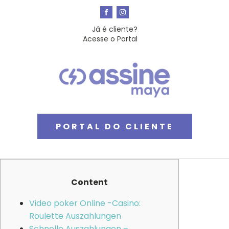
Já é cliente?
Acesse o Portal
PORTAL DO CLIENTE
Content
Video poker Online -Casino:
Roulette Auszahlungen
Schnelle Auszahlungen –