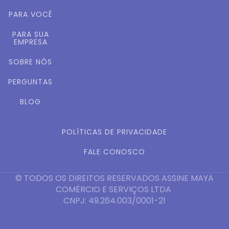
PARA VOCÊ
PARA SUA
EMPRESA
SOBRE NÓS
PERGUNTAS
BLOG
POLÍTICAS DE PRIVACIDADE
FALE CONOSCO
© TODOS OS DIREITOS RESERVADOS ASSINE MAYA
COMÉRCIO E SERVIÇOS LTDA
CNPJ: 49.264.003/0001-21