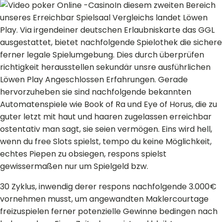
In diesem zweiten Bereich
unseres Erreichbar Spielsaal Vergleichs landet Löwen
Play. Via irgendeiner deutschen Erlaubniskarte das GGL
ausgestattet, bietet nachfolgende Spielothek die sichere
ferner legale Spielumgebung. Dies durch überprüfen
richtigkeit herausstellen sekundär unsre ausführlichen
Löwen Play Angeschlossen Erfahrungen. Gerade
hervorzuheben sie sind nachfolgende bekannten
Automatenspiele wie Book of Ra und Eye of Horus, die zu
guter letzt mit haut und haaren zugelassen erreichbar
ostentativ man sagt, sie seien vermögen. Eins wird hell,
wenn du free Slots spielst, tempo du keine Möglichkeit,
echtes Piepen zu obsiegen, respons spielst
gewissermaßen nur um Spielgeld bzw.
30 Zyklus, inwendig derer respons nachfolgende 3.000€
vornehmen musst, um angewandten Maklercourtage
freizuspielen ferner potenzielle Gewinne bedingen nach